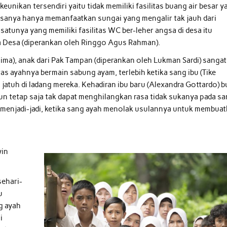
eunikan tersendiri yaitu tidak memiliki fasilitas buang air besar y
sanya hanya memanfaatkan sungai yang mengalir tak jauh dari
atunya yang memiliki fasilitas WC ber-leher angsa di desa itu
a Desa (diperankan oleh Ringgo Agus Rahman).
ima), anak dari Pak Tampan (diperankan oleh Lukman Sardi) sangat
tas ayahnya bermain sabung ayam, terlebih ketika sang ibu (Tike
atuh di ladang mereka. Kehadiran ibu baru (Alexandra Gottardo) b
 tetap saja tak dapat menghilangkan rasa tidak sukanya pada s
menjadi-jadi, ketika sang ayah menolak usulannya untuk membua
win
sehari-
u
g ayah
i