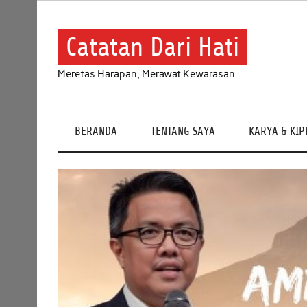
Skip
to
content
Catatan Dari Hati
Meretas Harapan, Merawat Kewarasan
BERANDA
TENTANG SAYA
KARYA & KI