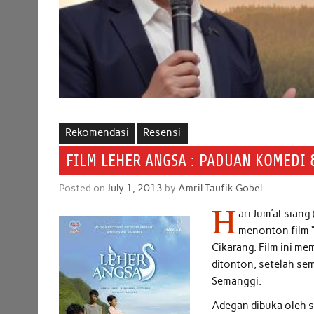
Rekomendasi
Resensi
FILM LEHER ANGSA : PADUAN KOMEDI 
Posted on
July 1, 2013
by
Amril Taufik Gobel
H
ari Jum’at siang
menonton film “
Cikarang. Film ini me
ditonton, setelah se
Semanggi.
Adegan dibuka oleh s