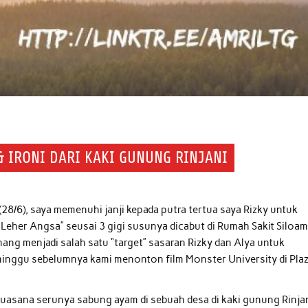
& IRONI DARI KAKI GUNUNG RINJANI
 (28/6), saya memenuhi janji kepada putra tertua saya Rizky untuk
Leher Angsa” seusai 3 gigi susunya dicabut di Rumah Sakit Siloa
mang menjadi salah satu “target” sasaran Rizky dan Alya untuk
minggu sebelumnya kami menonton film Monster University di Pla
uasana serunya sabung ayam di sebuah desa di kaki gunung Rinjan