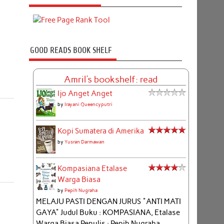
GOOD READS BOOK SHELF
Amril's bookshelf: read
Ijo Anget Anget
by
Irayani Queencyputri
Kopi Sumatera di Amerika
by
Yusran Darmawan
Kompasiana Etalase
Warga Biasa
by
Pepih Nugraha
MELAJU PASTI DENGAN JURUS "ANTI MATI
GAYA" Judul Buku : KOMPASIANA, Etalase
Warga Biasa Penulis : Pepih Nugraha