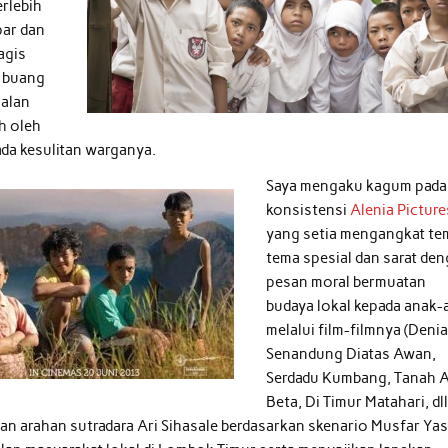
erlebih
par dan
agis
s buang
oalan
h oleh
ada kesulitan warganya.
Saya mengaku kagum pada
konsistensi
Alenia Picture
yang setia mengangkat te
tema spesial dan sarat de
pesan moral bermuatan
budaya lokal kepada anak-
melalui film-filmnya (Deni
Senandung Diatas Awan,
Serdadu Kumbang, Tanah A
Beta, Di Timur Matahari, dll
gan arahan sutradara Ari Sihasale berdasarkan skenario Musfar Yas