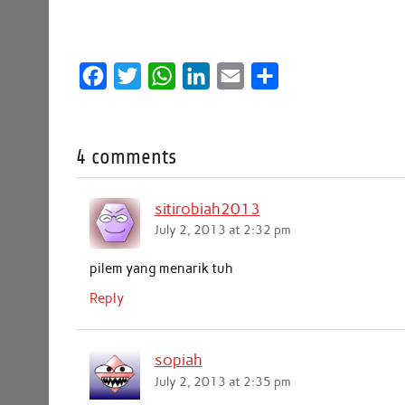
F
T
W
L
E
S
a
w
h
i
m
h
c
i
a
n
a
a
4 comments
e
t
t
k
i
r
b
t
s
e
l
e
sitirobiah2013
o
e
A
d
July 2, 2013 at 2:32 pm
o
r
p
I
k
p
n
pilem yang menarik tuh
Reply
sopiah
July 2, 2013 at 2:35 pm