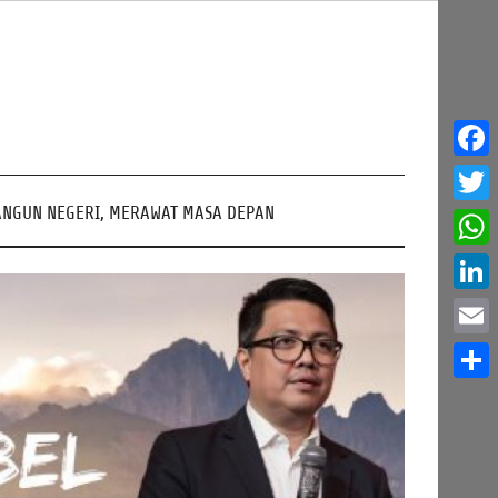
Face
NGUN NEGERI, MERAWAT MASA DEPAN
Twitt
What
Linke
Email
Share