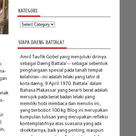
KATEGORI
Kategori
SIAPA DAENG BATTALA?
Amril Taufik Gobel
yang menjuluki dirinya
sebagai Daeng Battala'-- sebagai sebentuk
s
penghargaan spesial pada tanah tempat
ma-
kelahiran--ini adalah lelaki yang lahir di
ngan
kota daeng, 9 April 1970. Battala' dalam
Bahasa Makassar yang berarti berat adalah
anak
merujuk pada berat badan lelaki yang
as-
memiliki hobi membaca dan menulis ini,
yang berbobot 100 kg. Blog ini merupakan
ir
kumpulan tulisan yang merupakan refleksi
)
kontemplatifnya atas suasana yang ada
in,
disekitarnya, baik yang penting, maupun