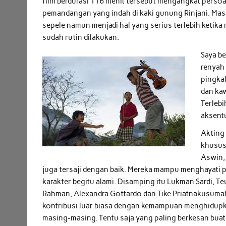
film berdurasi 116 menit tersebut mengangkat persoa
pemandangan yang indah di kaki gunung Rinjani. Mas
sepele namun menjadi hal yang serius terlebih ketik
sudah rutin dilakukan.
Saya b
renyah 
pingka
dan kaw
Terlebi
aksentu
Akting
khususn
Aswin, 
juga tersaji dengan baik. Mereka mampu menghayati
karakter begitu alami. Disamping itu Lukman Sardi, T
Rahman, Alexandra Gottardo dan Tike Priatnakusuma
kontribusi luar biasa dengan kemampuan menghidup
masing-masing. Tentu saja yang paling berkesan buat