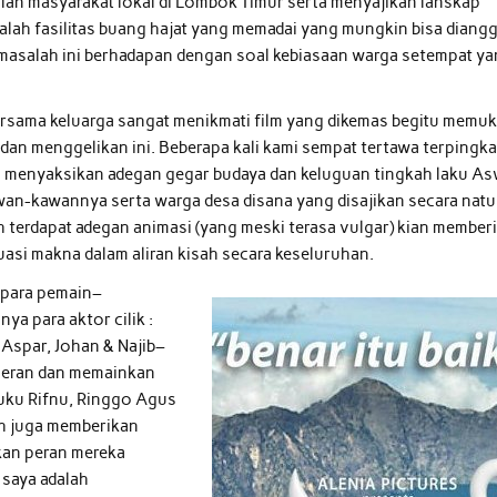
lan masyarakat lokal di Lombok Timur serta menyajikan lanskap
alah fasilitas buang hajat yang memadai yang mungkin bisa diang
a masalah ini berhadapan dengan soal kebiasaan warga setempat y
ersama keluarga sangat menikmati film yang dikemas begitu memuk
dan menggelikan ini. Beberapa kali kami sempat tertawa terpingka
l menyaksikan adegan gegar budaya dan keluguan tingkah laku As
an-kawannya serta warga desa disana yang disajikan secara natur
h terdapat adegan animasi (yang meski terasa vulgar) kian member
asi makna dalam aliran kisah secara keseluruhan.
 para pemain–
ya para aktor cilik :
Aspar, Johan & Najib–
 peran dan memainkan
euku Rifnu, Ringgo Agus
h juga memberikan
kan peran mereka
 saya adalah