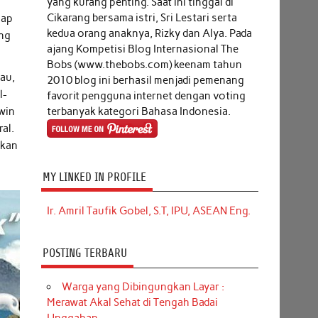
yang kurang penting. Saat ini tinggal di
Cikarang bersama istri, Sri Lestari serta
gap
kedua orang anaknya, Rizky dan Alya. Pada
ang
ajang Kompetisi Blog Internasional The
Bobs (www.thebobs.com) keenam tahun
au,
2010 blog ini berhasil menjadi pemenang
l-
favorit pengguna internet dengan voting
terbanyak kategori Bahasa Indonesia.
win
al.
ikan
MY LINKED IN PROFILE
Ir. Amril Taufik Gobel, S.T, IPU, ASEAN Eng.
POSTING TERBARU
Warga yang Dibingungkan Layar :
Merawat Akal Sehat di Tengah Badai