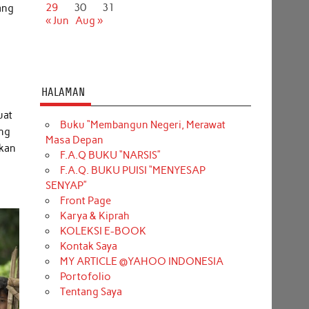
29
30
31
ang
« Jun
Aug »
HALAMAN
uat
Buku “Membangun Negeri, Merawat
ang
Masa Depan
tkan
F.A.Q BUKU “NARSIS”
F.A.Q. BUKU PUISI “MENYESAP
SENYAP”
Front Page
Karya & Kiprah
KOLEKSI E-BOOK
Kontak Saya
MY ARTICLE @YAHOO INDONESIA
Portofolio
Tentang Saya