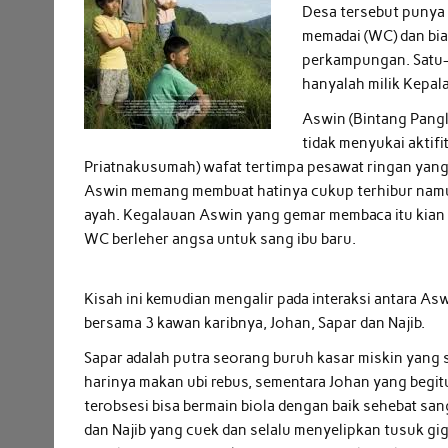
Desa tersebut punya k
memadai (WC) dan bia
perkampungan. Satu-s
hanyalah milik Kepal
Aswin (Bintang Pangl
tidak menyukai aktifi
Priatnakusumah) wafat tertimpa pesawat ringan yang j
Aswin memang membuat hatinya cukup terhibur namun
ayah. Kegalauan Aswin yang gemar membaca itu kian 
WC berleher angsa untuk sang ibu baru.
Kisah ini kemudian mengalir pada interaksi antara As
bersama 3 kawan karibnya, Johan, Sapar dan Najib.
Sapar adalah putra seorang buruh kasar miskin yang 
harinya makan ubi rebus, sementara Johan yang begit
terobsesi bisa bermain biola dengan baik sehebat san
dan Najib yang cuek dan selalu menyelipkan tusuk gig