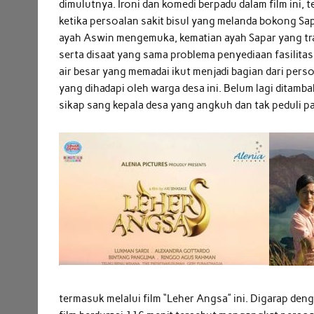
dimulutnya. Ironi dan komedi berpadu dalam film ini, t
ketika persoalan sakit bisul yang melanda bokong Sa
ayah Aswin mengemuka, kematian ayah Sapar yang tr
serta disaat yang sama problema penyediaan fasilita
air besar yang memadai ikut menjadi bagian dari pers
yang dihadapi oleh warga desa ini. Belum lagi ditamba
sikap sang kepala desa yang angkuh dan tak peduli p
termasuk melalui film “Leher Angsa” ini. Digarap den