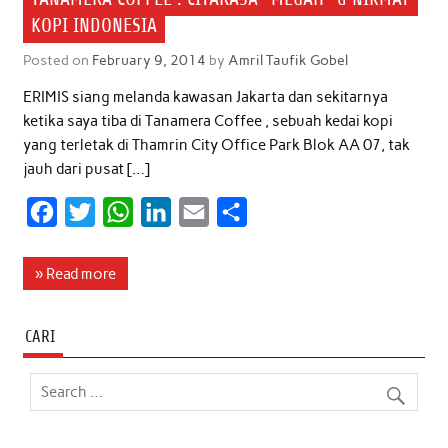
KOPI INDONESIA
Posted on
February 9, 2014
by
Amril Taufik Gobel
ERIMIS siang melanda kawasan Jakarta dan sekitarnya
ketika saya tiba di Tanamera Coffee , sebuah kedai kopi
yang terletak di Thamrin City Office Park Blok AA 07, tak
jauh dari pusat […]
F
T
W
L
E
S
a
w
h
i
m
h
c
i
a
n
a
a
» Read more
e
t
t
k
i
r
b
t
s
e
l
e
CARI
o
e
A
d
o
r
p
I
k
p
n