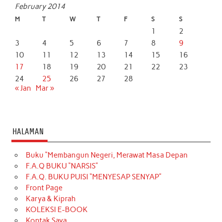
February 2014
M
T
W
T
F
S
S
1
2
3
4
5
6
7
8
9
10
11
12
13
14
15
16
17
18
19
20
21
22
23
24
25
26
27
28
« Jan
Mar »
HALAMAN
Buku “Membangun Negeri, Merawat Masa Depan
F.A.Q BUKU “NARSIS”
F.A.Q. BUKU PUISI “MENYESAP SENYAP”
Front Page
Karya & Kiprah
KOLEKSI E-BOOK
Kontak Saya