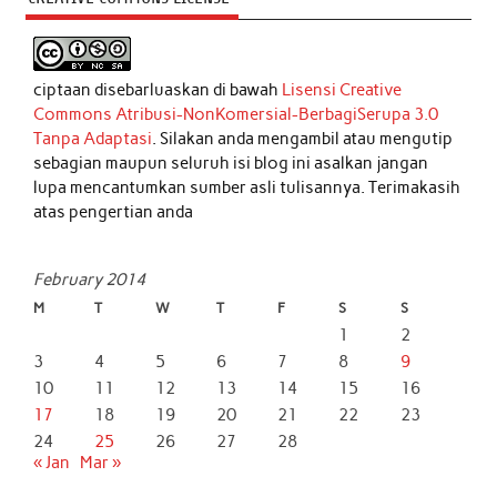
ciptaan disebarluaskan di bawah
Lisensi Creative
Commons Atribusi-NonKomersial-BerbagiSerupa 3.0
Tanpa Adaptasi
. Silakan anda mengambil atau mengutip
sebagian maupun seluruh isi blog ini asalkan jangan
lupa mencantumkan sumber asli tulisannya. Terimakasih
atas pengertian anda
February 2014
M
T
W
T
F
S
S
1
2
3
4
5
6
7
8
9
10
11
12
13
14
15
16
17
18
19
20
21
22
23
24
25
26
27
28
« Jan
Mar »