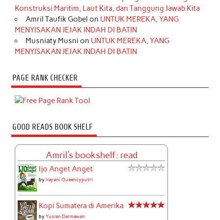
Konstruksi Maritim, Laut Kita, dan Tanggung Jawab Kita
Amril Taufik Gobel
on
UNTUK MEREKA, YANG
MENYISAKAN JEJAK INDAH DI BATIN
Musniaty Musni
on
UNTUK MEREKA, YANG
MENYISAKAN JEJAK INDAH DI BATIN
PAGE RANK CHECKER
GOOD READS BOOK SHELF
Amril's bookshelf: read
Ijo Anget Anget
by
Irayani Queencyputri
Kopi Sumatera di Amerika
by
Yusran Darmawan