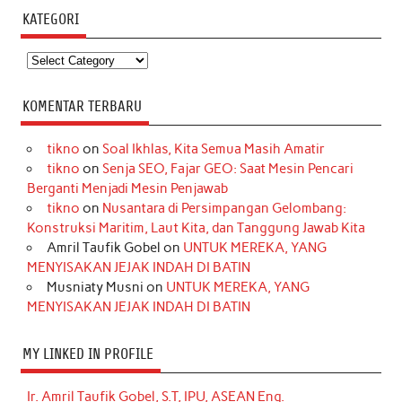
KATEGORI
Kategori
KOMENTAR TERBARU
tikno
on
Soal Ikhlas, Kita Semua Masih Amatir
tikno
on
Senja SEO, Fajar GEO: Saat Mesin Pencari
Berganti Menjadi Mesin Penjawab
tikno
on
Nusantara di Persimpangan Gelombang:
Konstruksi Maritim, Laut Kita, dan Tanggung Jawab Kita
Amril Taufik Gobel
on
UNTUK MEREKA, YANG
MENYISAKAN JEJAK INDAH DI BATIN
Musniaty Musni
on
UNTUK MEREKA, YANG
MENYISAKAN JEJAK INDAH DI BATIN
MY LINKED IN PROFILE
Ir. Amril Taufik Gobel, S.T, IPU, ASEAN Eng.