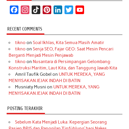
F
I
T
P
L
T
Y
a
n
i
i
i
w
o
c
s
k
n
n
i
u
RECENT COMMENTS
e
t
T
t
k
t
T
tikno
on
Soal Ikhlas, Kita Semua Masih Amatir
b
a
o
e
e
t
u
tikno
on
Senja SEO, Fajar GEO: Saat Mesin Pencari
o
g
k
r
d
e
b
Berganti Menjadi Mesin Penjawab
o
r
e
I
r
e
tikno
on
Nusantara di Persimpangan Gelombang:
Konstruksi Maritim, Laut Kita, dan Tanggung Jawab Kita
k
a
s
n
Amril Taufik Gobel
on
UNTUK MEREKA, YANG
m
t
MENYISAKAN JEJAK INDAH DI BATIN
Musniaty Musni
on
UNTUK MEREKA, YANG
MENYISAKAN JEJAK INDAH DI BATIN
POSTING TERAKHIR
Sebelum Kata Menjadi Luka: Kepergian Seorang
Pasien BPJS dan Panggilan ‘Einfühlung’ bagi Nakes