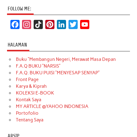
FOLLOW ME:
F
I
T
P
L
T
Y
a
n
i
i
i
w
o
c
s
k
n
n
i
u
HALAMAN
e
t
T
t
k
t
T
Buku “Membangun Negeri, Merawat Masa Depan
b
a
o
e
e
t
u
F.A.Q BUKU “NARSIS”
o
g
k
r
d
e
b
F.A.Q. BUKU PUISI “MENYESAP SENYAP”
o
r
e
I
r
e
Front Page
Karya & Kiprah
k
a
s
n
KOLEKSI E-BOOK
m
t
Kontak Saya
MY ARTICLE @YAHOO INDONESIA
Portofolio
Tentang Saya
ARSIP