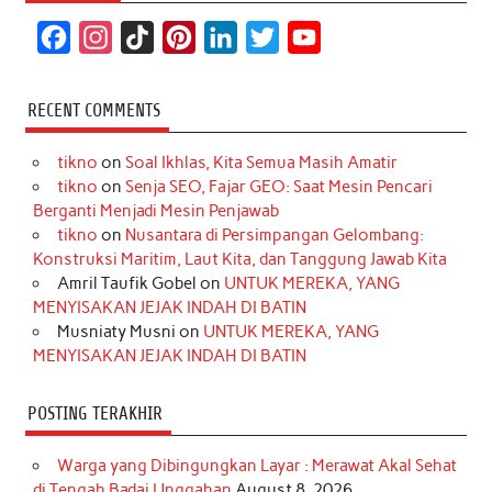
F
I
T
P
L
T
Y
a
n
i
i
i
w
o
c
s
k
n
n
i
u
RECENT COMMENTS
e
t
T
t
k
t
T
tikno
on
Soal Ikhlas, Kita Semua Masih Amatir
b
a
o
e
e
t
u
tikno
on
Senja SEO, Fajar GEO: Saat Mesin Pencari
o
g
k
r
d
e
b
Berganti Menjadi Mesin Penjawab
o
r
e
I
r
e
tikno
on
Nusantara di Persimpangan Gelombang:
Konstruksi Maritim, Laut Kita, dan Tanggung Jawab Kita
k
a
s
n
Amril Taufik Gobel
on
UNTUK MEREKA, YANG
m
t
MENYISAKAN JEJAK INDAH DI BATIN
Musniaty Musni
on
UNTUK MEREKA, YANG
MENYISAKAN JEJAK INDAH DI BATIN
POSTING TERAKHIR
Warga yang Dibingungkan Layar : Merawat Akal Sehat
di Tengah Badai Unggahan
August 8, 2026