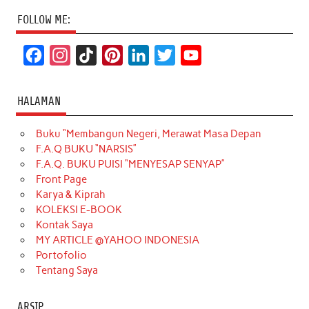
FOLLOW ME:
F
I
T
P
L
T
Y
a
n
i
i
i
w
o
c
s
k
n
n
i
u
HALAMAN
e
t
T
t
k
t
T
Buku “Membangun Negeri, Merawat Masa Depan
b
a
o
e
e
t
u
F.A.Q BUKU “NARSIS”
o
g
k
r
d
e
b
F.A.Q. BUKU PUISI “MENYESAP SENYAP”
o
r
e
I
r
e
Front Page
Karya & Kiprah
k
a
s
n
KOLEKSI E-BOOK
m
t
Kontak Saya
MY ARTICLE @YAHOO INDONESIA
Portofolio
Tentang Saya
ARSIP