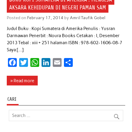
AKSARA KEHIDUPAN DI NEGERI PAMAN SAM
Posted on
February 17, 2014
by
Amril Taufik Gobel
Judul Buku : Kopi Sumatera di Amerika Penulis : Yusran
Darmawan Penerbit : Noura Books Cetakan : I, Desember
2013 Tebal : xiii + 251 halaman ISBN : 978-602-1606-08-7
Saya […]
F
T
W
L
E
S
a
w
h
i
m
h
c
i
a
n
a
a
» Read more
e
t
t
k
i
r
b
t
s
e
l
e
CARI
o
e
A
d
o
r
p
I
k
p
n