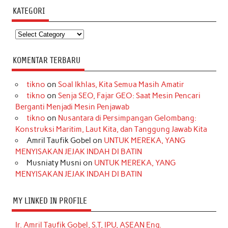
KATEGORI
Kategori
KOMENTAR TERBARU
tikno
on
Soal Ikhlas, Kita Semua Masih Amatir
tikno
on
Senja SEO, Fajar GEO: Saat Mesin Pencari
Berganti Menjadi Mesin Penjawab
tikno
on
Nusantara di Persimpangan Gelombang:
Konstruksi Maritim, Laut Kita, dan Tanggung Jawab Kita
Amril Taufik Gobel
on
UNTUK MEREKA, YANG
MENYISAKAN JEJAK INDAH DI BATIN
Musniaty Musni
on
UNTUK MEREKA, YANG
MENYISAKAN JEJAK INDAH DI BATIN
MY LINKED IN PROFILE
Ir. Amril Taufik Gobel, S.T, IPU, ASEAN Eng.