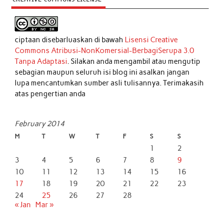
ciptaan disebarluaskan di bawah
Lisensi Creative
Commons Atribusi-NonKomersial-BerbagiSerupa 3.0
Tanpa Adaptasi
. Silakan anda mengambil atau mengutip
sebagian maupun seluruh isi blog ini asalkan jangan
lupa mencantumkan sumber asli tulisannya. Terimakasih
atas pengertian anda
February 2014
M
T
W
T
F
S
S
1
2
3
4
5
6
7
8
9
10
11
12
13
14
15
16
17
18
19
20
21
22
23
24
25
26
27
28
« Jan
Mar »