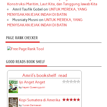
Konstruksi Maritim, Laut Kita, dan Tanggung Jawab Kita
Amril Taufik Gobel
on
UNTUK MEREKA, YANG
MENYISAKAN JEJAK INDAH DI BATIN
Musniaty Musni
on
UNTUK MEREKA, YANG
MENYISAKAN JEJAK INDAH DI BATIN
PAGE RANK CHECKER
GOOD READS BOOK SHELF
Amril's bookshelf: read
Ijo Anget Anget
by
Irayani Queencyputri
Kopi Sumatera di Amerika
by
Yusran Darmawan