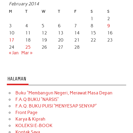
February 2014
M
T
W
T
F
S
S
1
2
3
4
5
6
7
8
9
10
11
12
13
14
15
16
17
18
19
20
21
22
23
24
25
26
27
28
« Jan
Mar »
HALAMAN
Buku “Membangun Negeri, Merawat Masa Depan
F.A.Q BUKU “NARSIS”
F.A.Q. BUKU PUISI “MENYESAP SENYAP”
Front Page
Karya & Kiprah
KOLEKSI E-BOOK
Kontak Saya