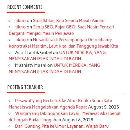
c
s
k
n
n
i
u
RECENT COMMENTS
e
t
T
t
k
t
T
tikno
on
Soal Ikhlas, Kita Semua Masih Amatir
b
a
o
e
e
t
u
tikno
on
Senja SEO, Fajar GEO: Saat Mesin Pencari
o
g
k
r
d
e
b
Berganti Menjadi Mesin Penjawab
o
r
e
I
r
e
tikno
on
Nusantara di Persimpangan Gelombang:
Konstruksi Maritim, Laut Kita, dan Tanggung Jawab Kita
k
a
s
n
Amril Taufik Gobel
on
UNTUK MEREKA, YANG
m
t
MENYISAKAN JEJAK INDAH DI BATIN
Musniaty Musni
on
UNTUK MEREKA, YANG
MENYISAKAN JEJAK INDAH DI BATIN
POSTING TERAKHIR
Pesawat yang Berbelok ke Alor: Ketika Suara Satu
Mahasiswa Mengalahkan Agenda Rapat
August 9, 2026
Warga yang Dibingungkan Layar : Merawat Akal Sehat
di Tengah Badai Unggahan
August 8, 2026
Dari Gunting Pita ke Umur Layanan: Wajah Baru