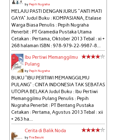
by
Pepih Nugraha
MELAJU PASTI DENGAN JURUS "ANTI MATI
GAYA" Judul Buku : KOMPASIANA, Etalase
Warga Biasa Penulis : Pepih Nugraha
Penerbit : PT Gramedia Pustaka Utama
Cetakan : Pertama, Oktober 2013 Tebal : xi +
268 halaman ISBN : 978-979-22-9987-8...
Ibu Pertiwi Memanggilmu
Pulang
by
Pepih Nugraha
BUKU “IBU PERTIWI MEMANGGILMU
PULANG” : CINTA INDONESIA TAK SEBATAS
UTOPIA BELAKA Judul Buku : Ibu Pertiwi
Memanggilmu Pulang Penulis : Pepih
Nugraha Penerbit : PT Bentang Pustaka
Cetakan : Pertama, Agustus 2013 Tebal : xii
+ 263 ha...
Cerita di Balik Noda
by
Fira Basuki