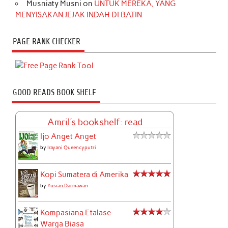
Musniaty Musni
on
UNTUK MEREKA, YANG
MENYISAKAN JEJAK INDAH DI BATIN
PAGE RANK CHECKER
GOOD READS BOOK SHELF
Amril's bookshelf: read
Ijo Anget Anget
by
Irayani Queencyputri
Kopi Sumatera di Amerika
by
Yusran Darmawan
Kompasiana Etalase
Warga Biasa