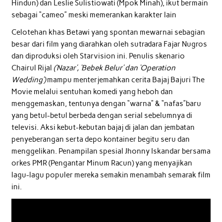
Hindun) dan Leslie Sulistiowati (Mpok Minah), ikut bermain
sebagai “cameo” meski memerankan karakter lain
Celotehan khas Betawi yang spontan mewarnai sebagian
besar dari film yang diarahkan oleh sutradara Fajar Nugros
dan diproduksi oleh Starvision ini. Penulis skenario
Chairul Rijal
(‘Nazar’, ‘Bebek Belur’ dan ‘Operation
Wedding’)
mampu menterjemahkan cerita Bajaj Bajuri The
Movie melalui sentuhan komedi yang heboh dan
menggemaskan, tentunya dengan “warna” & “nafas”baru
yang betul-betul berbeda dengan serial sebelumnya di
televisi. Aksi kebut-kebutan bajaj di jalan dan jembatan
penyeberangan serta depo kontainer begitu seru dan
menggelikan. Penampilan spesial Jhonny Iskandar bersama
orkes PMR (Pengantar Minum Racun) yang menyajikan
lagu-lagu populer mereka semakin menambah semarak film
ini.