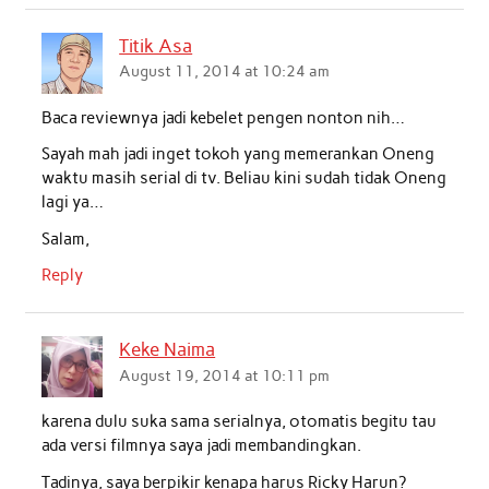
b
t
s
e
l
e
Titik Asa
o
e
A
d
August 11, 2014 at 10:24 am
o
r
p
I
Baca reviewnya jadi kebelet pengen nonton nih…
k
p
n
Sayah mah jadi inget tokoh yang memerankan Oneng
waktu masih serial di tv. Beliau kini sudah tidak Oneng
lagi ya…
Salam,
Reply
Keke Naima
August 19, 2014 at 10:11 pm
karena dulu suka sama serialnya, otomatis begitu tau
ada versi filmnya saya jadi membandingkan.
Tadinya, saya berpikir kenapa harus Ricky Harun?