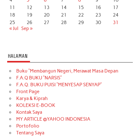
4
5
6
7
8
9
10
11
12
13
14
15
16
17
18
19
20
21
22
23
24
25
26
27
28
29
30
31
« Jul
Sep »
HALAMAN
Buku “Membangun Negeri, Merawat Masa Depan
F.A.Q BUKU “NARSIS”
F.A.Q. BUKU PUISI “MENYESAP SENYAP”
Front Page
Karya & Kiprah
KOLEKSI E-BOOK
Kontak Saya
MY ARTICLE @YAHOO INDONESIA
Portofolio
Tentang Saya