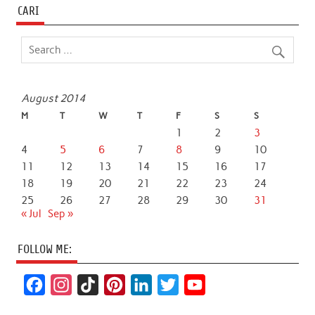
CARI
August 2014
M
T
W
T
F
S
S
1
2
3
4
5
6
7
8
9
10
11
12
13
14
15
16
17
18
19
20
21
22
23
24
25
26
27
28
29
30
31
« Jul
Sep »
FOLLOW ME:
F
I
T
P
L
T
Y
a
n
i
i
i
w
o