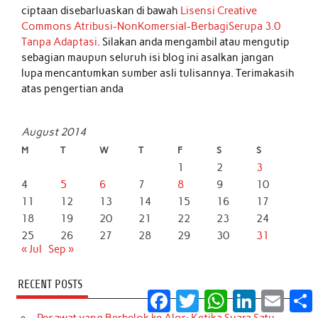
ciptaan disebarluaskan di bawah
Lisensi Creative
Commons Atribusi-NonKomersial-BerbagiSerupa 3.0
Tanpa Adaptasi
. Silakan anda mengambil atau mengutip
sebagian maupun seluruh isi blog ini asalkan jangan
lupa mencantumkan sumber asli tulisannya. Terimakasih
atas pengertian anda
August 2014
M
T
W
T
F
S
S
1
2
3
4
5
6
7
8
9
10
11
12
13
14
15
16
17
18
19
20
21
22
23
24
25
26
27
28
29
30
31
« Jul
Sep »
RECENT POSTS
Facebook
Twitter
WhatsApp
LinkedIn
Email
S
Pesawat yang Berbelok ke Alor: Ketika Suara Satu