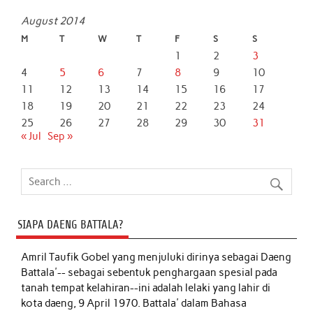
August 2014
M
T
W
T
F
S
S
1
2
3
4
5
6
7
8
9
10
11
12
13
14
15
16
17
18
19
20
21
22
23
24
25
26
27
28
29
30
31
« Jul
Sep »
SIAPA DAENG BATTALA?
Amril Taufik Gobel
yang menjuluki dirinya sebagai Daeng
Battala'-- sebagai sebentuk penghargaan spesial pada
tanah tempat kelahiran--ini adalah lelaki yang lahir di
kota daeng, 9 April 1970. Battala' dalam Bahasa