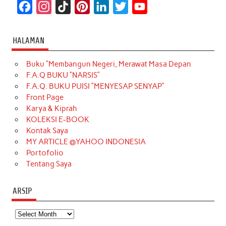
F
I
T
P
L
T
Y
a
n
i
i
i
w
o
c
s
k
n
n
i
u
HALAMAN
e
t
T
t
k
t
T
Buku “Membangun Negeri, Merawat Masa Depan
b
a
o
e
e
t
u
F.A.Q BUKU “NARSIS”
o
g
k
r
d
e
b
F.A.Q. BUKU PUISI “MENYESAP SENYAP”
o
r
e
I
r
e
Front Page
Karya & Kiprah
k
a
s
n
KOLEKSI E-BOOK
m
t
Kontak Saya
MY ARTICLE @YAHOO INDONESIA
Portofolio
Tentang Saya
ARSIP
Arsip