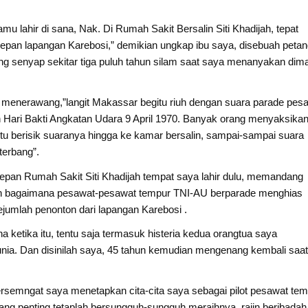
amu lahir di sana, Nak. Di Rumah Sakit Bersalin Siti Khadijah, tepat
depan lapangan Karebosi,” demikian ungkap ibu saya, disebuah petan
ng senyap sekitar tiga puluh tahun silam saat saya menanyakan dim
ta menerawang,”langit Makassar begitu riuh dengan suara parade pes
an Hari Bakti Angkatan Udara 9 April 1970. Banyak orang menyaksika
itu berisik suaranya hingga ke kamar bersalin, sampai-sampai suara
terbang”.
depan Rumah Sakit Siti Khadijah tempat saya lahir dulu, memandang
an bagaimana pesawat-pesawat tempur TNI-AU berparade menghias
ejumlah penonton dari lapangan Karebosi .
etika itu, tentu saja termasuk histeria kedua orangtua saya
nia. Dan disinilah saya, 45 tahun kemudian mengenang kembali saat
bersemngat saya menetapkan cita-cita saya sebagai pilot pesawat tem
ng penting tetaplah bersungguh-sungguh meraihnya, rajin beribadah