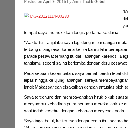
Posted on
April 9, 2015
by
Amril Taufik Gobel
“
K
di
ya
tempat saya memekikkan tangis pertama ke dunia.
“Waktu itu,” lanjut ibu saya lagi dengan pandangan ma
terbang di angkasa, karena ketika kamu lahir bertepat
parade pesawat terbang itu dari lapangan karebosi. Beg
tangismu seperti saling berlomba dengan deru pesawat 
Pada sebuah kesempatan, saya pernah berdiri tepat di
lepas hingga ke ujung lapangan, seraya membayangk
langit Makassar dan disaksikan dengan antusias oleh s
Saya tercenung dan membayangkan hiruk pikuk suasana k
menyambut kehadiran putra pertama mereka lahir ke du
saat indah tersebut dengan keharuan menyesak dada.
Saya ingat betul, ketika mendengar cerita ibu, secara 
“Mama mendukung apapun yang jadi cita-citamu nak, ya