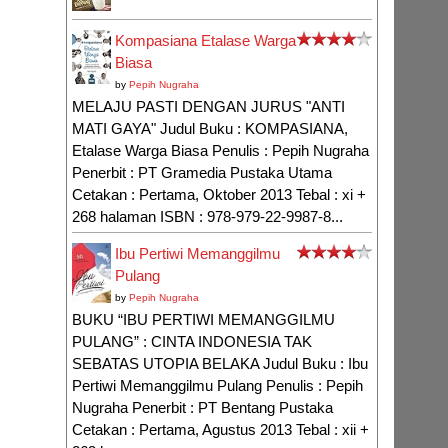
Kompasiana Etalase Warga
Biasa
by
Pepih Nugraha
MELAJU PASTI DENGAN JURUS "ANTI
MATI GAYA" Judul Buku : KOMPASIANA,
Etalase Warga Biasa Penulis : Pepih Nugraha
Penerbit : PT Gramedia Pustaka Utama
Cetakan : Pertama, Oktober 2013 Tebal : xi +
268 halaman ISBN : 978-979-22-9987-8...
Ibu Pertiwi Memanggilmu
Pulang
by
Pepih Nugraha
BUKU “IBU PERTIWI MEMANGGILMU
PULANG” : CINTA INDONESIA TAK
SEBATAS UTOPIA BELAKA Judul Buku : Ibu
Pertiwi Memanggilmu Pulang Penulis : Pepih
Nugraha Penerbit : PT Bentang Pustaka
Cetakan : Pertama, Agustus 2013 Tebal : xii +