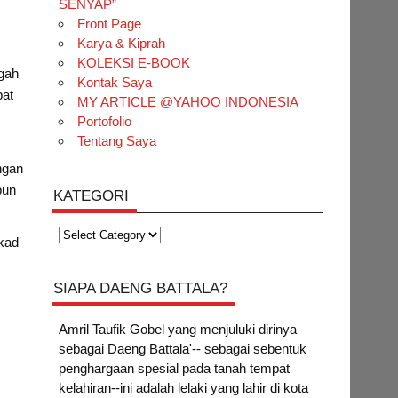
SENYAP”
Front Page
Karya & Kiprah
KOLEKSI E-BOOK
ngah
Kontak Saya
pat
MY ARTICLE @YAHOO INDONESIA
Portofolio
Tentang Saya
ngan
pun
KATEGORI
Kategori
ekad
SIAPA DAENG BATTALA?
Amril Taufik Gobel
yang menjuluki dirinya
sebagai Daeng Battala'-- sebagai sebentuk
penghargaan spesial pada tanah tempat
kelahiran--ini adalah lelaki yang lahir di kota