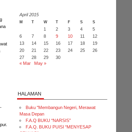
April 2015
g
M
T
W
T
F
S
S
ana
1
2
3
4
5
6
7
8
9
10
11
12
13
14
15
16
17
18
19
awat
20
21
22
23
24
25
26
n
27
28
29
30
« Mar
May »
HALAMAN
-
Buku “Membangun Negeri, Merawat
Masa Depan
F.A.Q BUKU “NARSIS”
pur.
F.A.Q. BUKU PUISI “MENYESAP