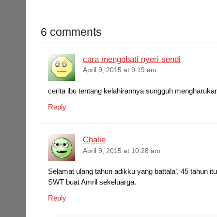
a
w
h
i
m
h
c
i
a
n
a
a
6 comments
e
t
t
k
i
r
b
t
s
e
l
e
cara mengobati nyeri sendi
o
e
A
d
April 9, 2015 at 9:19 am
o
r
p
I
k
p
n
cerita ibu tentang kelahirannya sungguh mengharukan
Reply
Chalie
April 9, 2015 at 10:28 am
Selamat ulang tahun adikku yang battala’. 45 tahun i
SWT buat Amril sekeluarga.
Reply