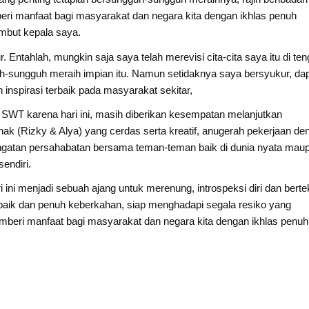
i manfaat bagi masyarakat dan negara kita dengan ikhlas penuh
embut kepala saya.
. Entahlah, mungkin saja saya telah merevisi cita-cita saya itu di te
guh-sungguh meraih impian itu. Namun setidaknya saya bersyukur, da
inspirasi terbaik pada masyarakat sekitar,
SWT karena hari ini, masih diberikan kesempatan melanjutkan
-anak (Rizky & Alya) yang cerdas serta kreatif, anugerah pekerjaan de
ehangatan persahabatan bersama teman-teman baik di dunia nyata mau
endiri.
i menjadi sebuah ajang untuk merenung, introspeksi diri dan bert
baik dan penuh keberkahan, siap menghadapi segala resiko yang
beri manfaat bagi masyarakat dan negara kita dengan ikhlas penuh