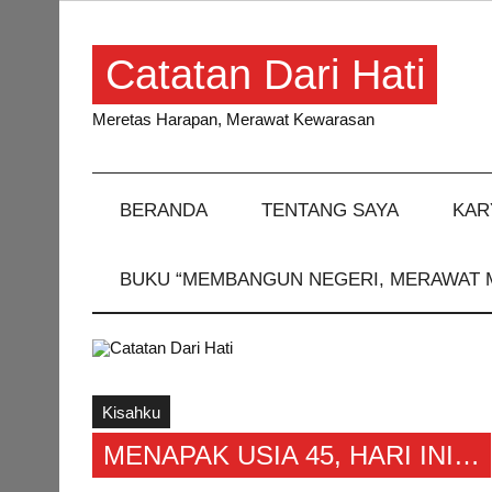
Skip
to
content
Catatan Dari Hati
Meretas Harapan, Merawat Kewarasan
BERANDA
TENTANG SAYA
KAR
BUKU “MEMBANGUN NEGERI, MERAWAT 
Kisahku
MENAPAK USIA 45, HARI INI…