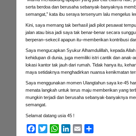
serta berdoa dan berusaha sebanyak-banyaknya member
semangat,” kata ibu seraya tersenyum lalu mengelus l
Kini, saya memang tak berhasil jadi pilot pesawat tempur
jalan atau bisa jadi saya tak benar-benar secara sung
berperan–sekecil apapun itu–memberikan kontribusi dan 
Saya mengucapkan Syukur Alhamdulillah, kepada Allah 
kehidupan di dunia, juga memiliki istri cantik dan anak
lokasi kantor tak jauh dari rumah. Tidak hanya itu, k
maya setidaknya menghadirkan nuansa kenikmatan ters
Saya menggunakan momen Ulangtahun saya ke-45 hari in
menata langkah untuk terus maju memberikan yang ter
mungkin terjadi dan berusaha sebanyak-banyaknya mem
semangat.
Selamat datang usia 45 !
F
T
W
L
E
S