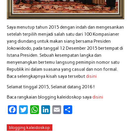
Saya menutup tahun 2015 dengan indah dan mengesankan
setelah terpilih menjadi salah satu dari 100 Kompasianer
yang diundang untuk makan siang bersama Presiden
Jokowidodo, pada tanggal 12 Desember 2015 bertempat di
Istana Presiden. Sebuah kesempatan langka dan
menyenangkan bertemu langsung pemimpin nomor satu
Republik ini dalam suasana yang casual dan non formal.
Baca selengkapnya kisah saya tersebut
disini
Selamat tinggal 2015, Selamat datang 2016 !
Baca rangkaian blogging kaleidoskop saya
disini
F
T
W
L
E
S
a
w
h
i
m
h
c
i
a
n
a
a
blogging kaleidoskop