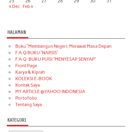
25
26
27
28
29
30
31
« Dec
Feb »
HALAMAN
Buku “Membangun Negeri, Merawat Masa Depan
F.A.Q BUKU “NARSIS”
F.A.Q. BUKU PUISI “MENYESAP SENYAP”
Front Page
Karya & Kiprah
KOLEKSI E-BOOK
Kontak Saya
MY ARTICLE @YAHOO INDONESIA
Portofolio
Tentang Saya
KATEGORI