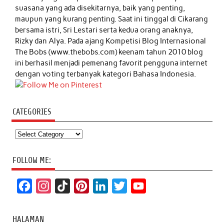
suasana yang ada disekitarnya, baik yang penting,
maupun yang kurang penting. Saat ini tinggal di Cikarang
bersama istri, Sri Lestari serta kedua orang anaknya,
Rizky dan Alya. Pada ajang Kompetisi Blog Internasional
The Bobs (www.thebobs.com) keenam tahun 2010 blog
ini berhasil menjadi pemenang favorit pengguna internet
dengan voting terbanyak kategori Bahasa Indonesia.
CATEGORIES
Categories
FOLLOW ME:
F
I
T
P
L
T
Y
a
n
i
i
i
w
o
c
s
k
n
n
i
u
HALAMAN