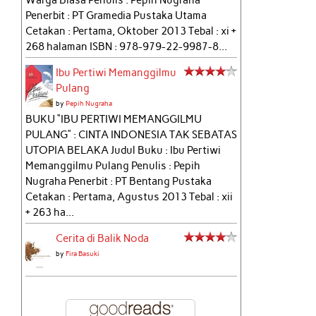
Warga Biasa Penulis : Pepih Nugraha
Penerbit : PT Gramedia Pustaka Utama
Cetakan : Pertama, Oktober 2013 Tebal : xi +
268 halaman ISBN : 978-979-22-9987-8...
Ibu Pertiwi Memanggilmu
Pulang
by
Pepih Nugraha
BUKU “IBU PERTIWI MEMANGGILMU
PULANG” : CINTA INDONESIA TAK SEBATAS
UTOPIA BELAKA Judul Buku : Ibu Pertiwi
Memanggilmu Pulang Penulis : Pepih
Nugraha Penerbit : PT Bentang Pustaka
Cetakan : Pertama, Agustus 2013 Tebal : xii
+ 263 ha...
Cerita di Balik Noda
by
Fira Basuki