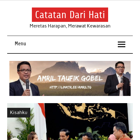
Skip
to
content
Catatan Dari Hati
Meretas Harapan, Merawat Kewarasan
Menu
Kisahku