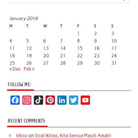
January 2016
M
T
W
T
F
S
S
1
2
3
4
5
6
7
8
9
10
11
12
13
14
15
16
17
18
19
20
21
22
23
24
25
26
27
28
29
30
31
« Dec
Feb »
FOLLOW ME:
F
I
T
P
L
T
Y
a
n
i
i
i
w
o
c
s
k
n
n
i
u
RECENT COMMENTS
e
t
T
t
k
t
T
tikno
on
Soal Ikhlas, Kita Semua Masih Amatir
b
a
o
e
e
t
u