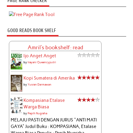
PAGE RANK CHECKER
GOOD READS BOOK SHELF
Amril's bookshelf: read
Ijo Anget Anget
by
Irayani Queencyputri
Kopi Sumatera di Amerika
by
Yusran Darmawan
Kompasiana Etalase
Warga Biasa
by
Pepih Nugraha
MELAJU PASTI DENGAN JURUS "ANTI MATI
GAYA" Judul Buku : KOMPASIANA, Etalase