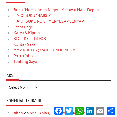
e
t
T
t
k
t
T
Buku “Membangun Negeri, Merawat Masa Depan
b
a
o
e
e
t
u
F.A.Q BUKU “NARSIS”
o
g
k
r
d
e
b
F.A.Q. BUKU PUISI “MENYESAP SENYAP”
o
r
e
I
r
e
Front Page
Karya & Kiprah
k
a
s
n
KOLEKSI E-BOOK
m
t
Kontak Saya
MY ARTICLE @YAHOO INDONESIA
Portofolio
Tentang Saya
ARSIP
Arsip
KOMENTAR TERBARU
Facebook
Twitter
WhatsApp
LinkedIn
Email
S
tikno
on
Soal Ikhlas, Kita Semua Masih Amatir