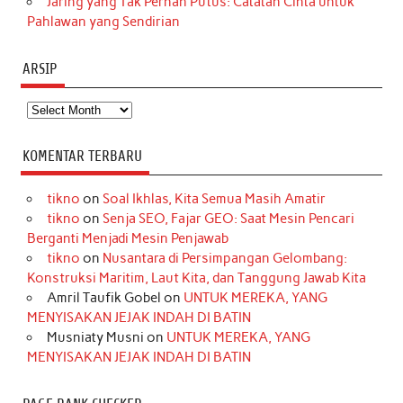
Jaring yang Tak Pernah Putus: Catatan Cinta untuk
Pahlawan yang Sendirian
ARSIP
Arsip
KOMENTAR TERBARU
tikno
on
Soal Ikhlas, Kita Semua Masih Amatir
tikno
on
Senja SEO, Fajar GEO: Saat Mesin Pencari
Berganti Menjadi Mesin Penjawab
tikno
on
Nusantara di Persimpangan Gelombang:
Konstruksi Maritim, Laut Kita, dan Tanggung Jawab Kita
Amril Taufik Gobel
on
UNTUK MEREKA, YANG
MENYISAKAN JEJAK INDAH DI BATIN
Musniaty Musni
on
UNTUK MEREKA, YANG
MENYISAKAN JEJAK INDAH DI BATIN