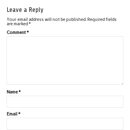
e
t
t
k
i
r
Leave a Reply
b
t
s
e
l
e
Your email address will not be published.
Required fields
o
e
A
d
are marked
*
o
r
p
I
Comment
*
k
p
n
Name
*
Email
*