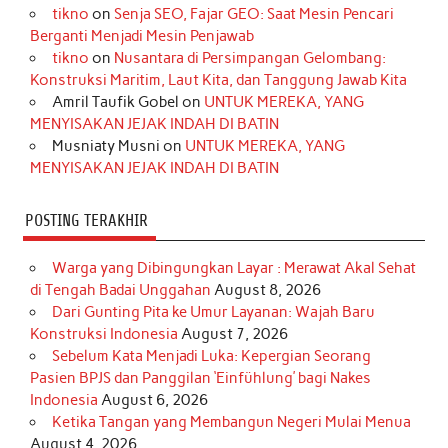
tikno
on
Senja SEO, Fajar GEO: Saat Mesin Pencari
o
g
k
r
d
e
b
Berganti Menjadi Mesin Penjawab
o
r
e
I
r
e
tikno
on
Nusantara di Persimpangan Gelombang:
Konstruksi Maritim, Laut Kita, dan Tanggung Jawab Kita
k
a
s
n
Amril Taufik Gobel
on
UNTUK MEREKA, YANG
m
t
MENYISAKAN JEJAK INDAH DI BATIN
Musniaty Musni
on
UNTUK MEREKA, YANG
MENYISAKAN JEJAK INDAH DI BATIN
POSTING TERAKHIR
Warga yang Dibingungkan Layar : Merawat Akal Sehat
di Tengah Badai Unggahan
August 8, 2026
Dari Gunting Pita ke Umur Layanan: Wajah Baru
Konstruksi Indonesia
August 7, 2026
Sebelum Kata Menjadi Luka: Kepergian Seorang
Pasien BPJS dan Panggilan ‘Einfühlung’ bagi Nakes
Indonesia
August 6, 2026
Ketika Tangan yang Membangun Negeri Mulai Menua
August 4, 2026