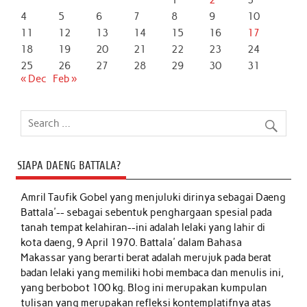
1
2
3
4
5
6
7
8
9
10
11
12
13
14
15
16
17
18
19
20
21
22
23
24
25
26
27
28
29
30
31
« Dec
Feb »
SIAPA DAENG BATTALA?
Amril Taufik Gobel
yang menjuluki dirinya sebagai Daeng
Battala'-- sebagai sebentuk penghargaan spesial pada
tanah tempat kelahiran--ini adalah lelaki yang lahir di
kota daeng, 9 April 1970. Battala' dalam Bahasa
Makassar yang berarti berat adalah merujuk pada berat
badan lelaki yang memiliki hobi membaca dan menulis ini,
yang berbobot 100 kg. Blog ini merupakan kumpulan
tulisan yang merupakan refleksi kontemplatifnya atas