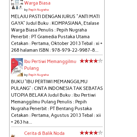
Warga Biasa
by
Pepih Nugraha
MELAJU PASTI DENGAN JURUS "ANTI MATI
GAYA" Judul Buku : KOMPASIANA, Etalase
Warga Biasa Penulis : Pepih Nugraha
Penerbit : PT Gramedia Pustaka Utama
Cetakan : Pertama, Oktober 2013 Tebal : xi +
268 halaman ISBN : 978-979-22-9987-8...
Ibu Pertiwi Memanggilmu
Pulang
by
Pepih Nugraha
BUKU “IBU PERTIWI MEMANGGILMU
PULANG” : CINTA INDONESIA TAK SEBATAS
UTOPIA BELAKA Judul Buku : Ibu Pertiwi
Memanggilmu Pulang Penulis : Pepih
Nugraha Penerbit : PT Bentang Pustaka
Cetakan : Pertama, Agustus 2013 Tebal : xii
+ 263 ha...
Cerita di Balik Noda