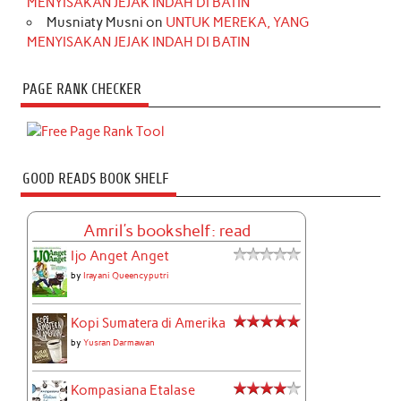
MENYISAKAN JEJAK INDAH DI BATIN
Musniaty Musni
on
UNTUK MEREKA, YANG
MENYISAKAN JEJAK INDAH DI BATIN
PAGE RANK CHECKER
GOOD READS BOOK SHELF
Amril's bookshelf: read
Ijo Anget Anget
by
Irayani Queencyputri
Kopi Sumatera di Amerika
by
Yusran Darmawan
Kompasiana Etalase