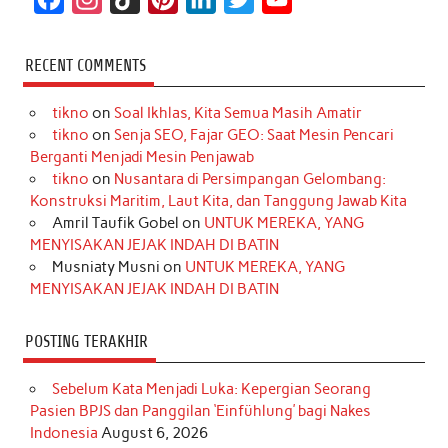
a
n
i
i
i
w
o
c
s
k
n
n
i
u
RECENT COMMENTS
e
t
T
t
k
t
T
tikno
on
Soal Ikhlas, Kita Semua Masih Amatir
b
a
o
e
e
t
u
tikno
on
Senja SEO, Fajar GEO: Saat Mesin Pencari
o
g
k
r
d
e
b
Berganti Menjadi Mesin Penjawab
o
r
e
I
r
e
tikno
on
Nusantara di Persimpangan Gelombang:
Konstruksi Maritim, Laut Kita, dan Tanggung Jawab Kita
k
a
s
n
Amril Taufik Gobel
on
UNTUK MEREKA, YANG
m
t
MENYISAKAN JEJAK INDAH DI BATIN
Musniaty Musni
on
UNTUK MEREKA, YANG
MENYISAKAN JEJAK INDAH DI BATIN
POSTING TERAKHIR
Sebelum Kata Menjadi Luka: Kepergian Seorang
Pasien BPJS dan Panggilan ‘Einfühlung’ bagi Nakes
Indonesia
August 6, 2026