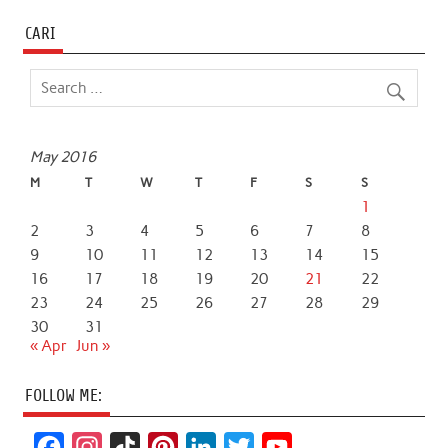
CARI
May 2016
M
T
W
T
F
S
S
1
2
3
4
5
6
7
8
9
10
11
12
13
14
15
16
17
18
19
20
21
22
23
24
25
26
27
28
29
30
31
« Apr
Jun »
FOLLOW ME:
F
I
T
P
L
T
Y