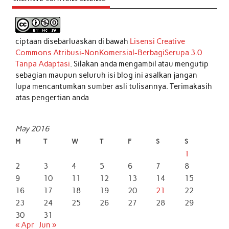
ciptaan disebarluaskan di bawah
Lisensi Creative
Commons Atribusi-NonKomersial-BerbagiSerupa 3.0
Tanpa Adaptasi
. Silakan anda mengambil atau mengutip
sebagian maupun seluruh isi blog ini asalkan jangan
lupa mencantumkan sumber asli tulisannya. Terimakasih
atas pengertian anda
May 2016
M
T
W
T
F
S
S
1
2
3
4
5
6
7
8
9
10
11
12
13
14
15
16
17
18
19
20
21
22
23
24
25
26
27
28
29
30
31
« Apr
Jun »