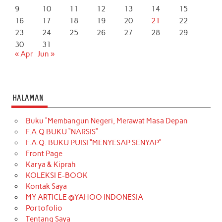
9
10
11
12
13
14
15
16
17
18
19
20
21
22
23
24
25
26
27
28
29
30
31
« Apr
Jun »
HALAMAN
Buku “Membangun Negeri, Merawat Masa Depan
F.A.Q BUKU “NARSIS”
F.A.Q. BUKU PUISI “MENYESAP SENYAP”
Front Page
Karya & Kiprah
KOLEKSI E-BOOK
Kontak Saya
MY ARTICLE @YAHOO INDONESIA
Portofolio
Tentang Saya