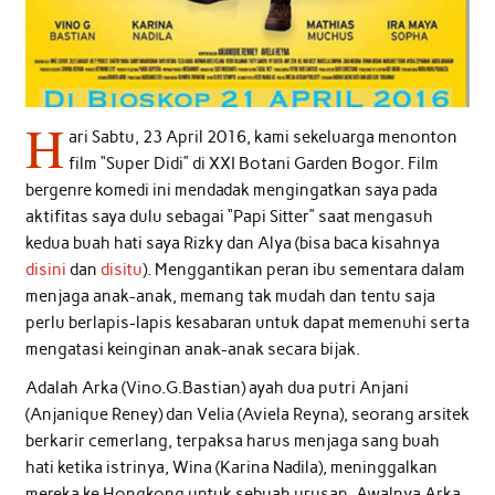
H
ari Sabtu, 23 April 2016, kami sekeluarga menonton
film “Super Didi” di XXI Botani Garden Bogor. Film
bergenre komedi ini mendadak mengingatkan saya pada
aktifitas saya dulu sebagai “Papi Sitter” saat mengasuh
kedua buah hati saya Rizky dan Alya (bisa baca kisahnya
disini
dan
disitu
). Menggantikan peran ibu sementara dalam
menjaga anak-anak, memang tak mudah dan tentu saja
perlu berlapis-lapis kesabaran untuk dapat memenuhi serta
mengatasi keinginan anak-anak secara bijak.
Adalah Arka (Vino.G.Bastian) ayah dua putri Anjani
(Anjanique Reney) dan Velia (Aviela Reyna), seorang arsitek
berkarir cemerlang, terpaksa harus menjaga sang buah
hati ketika istrinya, Wina (Karina Nadila), meninggalkan
mereka ke Hongkong untuk sebuah urusan. Awalnya Arka