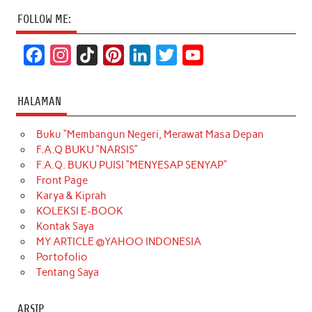
FOLLOW ME:
F
I
T
P
L
T
Y
a
n
i
i
i
w
o
c
s
k
n
n
i
u
HALAMAN
e
t
T
t
k
t
T
Buku “Membangun Negeri, Merawat Masa Depan
b
a
o
e
e
t
u
F.A.Q BUKU “NARSIS”
o
g
k
r
d
e
b
F.A.Q. BUKU PUISI “MENYESAP SENYAP”
o
r
e
I
r
e
Front Page
Karya & Kiprah
k
a
s
n
KOLEKSI E-BOOK
m
t
Kontak Saya
MY ARTICLE @YAHOO INDONESIA
Portofolio
Tentang Saya
ARSIP