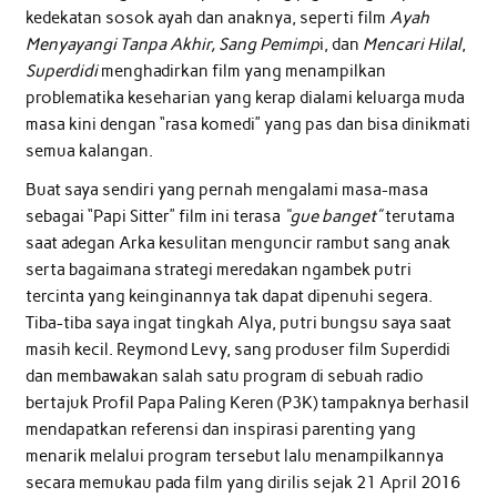
kedekatan sosok ayah dan anaknya, seperti film
Ayah
Menyayangi Tanpa Akhir, Sang Pemimp
i, dan
Mencari Hilal
,
Superdidi
menghadirkan film yang menampilkan
problematika keseharian yang kerap dialami keluarga muda
masa kini dengan “rasa komedi” yang pas dan bisa dinikmati
semua kalangan.
Buat saya sendiri yang pernah mengalami masa-masa
sebagai “Papi Sitter” film ini terasa
“gue banget”
terutama
saat adegan Arka kesulitan menguncir rambut sang anak
serta bagaimana strategi meredakan ngambek putri
tercinta yang keinginannya tak dapat dipenuhi segera.
Tiba-tiba saya ingat tingkah Alya, putri bungsu saya saat
masih kecil. Reymond Levy, sang produser film Superdidi
dan membawakan salah satu program di sebuah radio
bertajuk Profil Papa Paling Keren (P3K) tampaknya berhasil
mendapatkan referensi dan inspirasi parenting yang
menarik melalui program tersebut lalu menampilkannya
secara memukau pada film yang dirilis sejak 21 April 2016