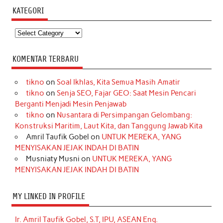
KATEGORI
Kategori
KOMENTAR TERBARU
tikno
on
Soal Ikhlas, Kita Semua Masih Amatir
tikno
on
Senja SEO, Fajar GEO: Saat Mesin Pencari
Berganti Menjadi Mesin Penjawab
tikno
on
Nusantara di Persimpangan Gelombang:
Konstruksi Maritim, Laut Kita, dan Tanggung Jawab Kita
Amril Taufik Gobel
on
UNTUK MEREKA, YANG
MENYISAKAN JEJAK INDAH DI BATIN
Musniaty Musni
on
UNTUK MEREKA, YANG
MENYISAKAN JEJAK INDAH DI BATIN
MY LINKED IN PROFILE
Ir. Amril Taufik Gobel, S.T, IPU, ASEAN Eng.