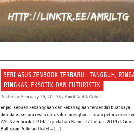
SERI ASUS ZENBOOK TERBARU : TANGGUH, RING
RINGKAS, EKSOTIK DAN FUTURISTIK
Posted on
February 16, 2019
by
Amril Taufik Gobel
enjadi sebuah kebanggaan dan kebahagiaan tersendiri buat saya,
diundang secara resmi untuk ikut menghadiri acara peluncuran se
ASUS Zenbook 13/14/15 pada hari Kamis,17 Januari 2019 di Gran
Ballroom Pullman Hotel – […]