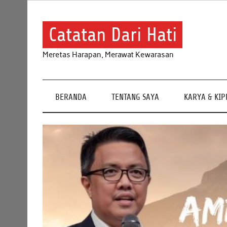
Skip
to
content
Catatan Dari Hati
Meretas Harapan, Merawat Kewarasan
BERANDA
TENTANG SAYA
KARYA & KI