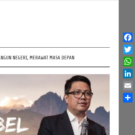
Face
NGUN NEGERI, MERAWAT MASA DEPAN
Twitt
What
Linke
Email
Share