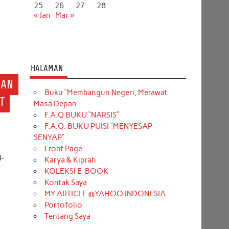
25
26
27
28
« Jan
Mar »
HALAMAN
SAN
Buku “Membangun Negeri, Merawat
T
Masa Depan
F.A.Q BUKU “NARSIS”
F.A.Q. BUKU PUISI “MENYESAP
SENYAP”
Front Page
)-
Karya & Kiprah
KOLEKSI E-BOOK
Kontak Saya
MY ARTICLE @YAHOO INDONESIA
Portofolio
Tentang Saya