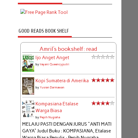
GOOD READS BOOK SHELF
Amril's bookshelf: read
Ijo Anget Anget
by
Irayani Queencyputri
Kopi Sumatera di Amerika
by
Yusran Darmawan
Kompasiana Etalase
Warga Biasa
by
Pepih Nugraha
MELAJU PASTI DENGAN JURUS "ANTI MATI
GAYA" Judul Buku : KOMPASIANA, Etalase
Warga Biasa Penulis : Pepih Nugraha