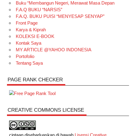
Buku “Membangun Negeri, Merawat Masa Depan
F.A.Q BUKU “NARSIS”
F.A.Q. BUKU PUISI “MENYESAP SENYAP”
Front Page
Karya & Kiprah
KOLEKSI E-BOOK
Kontak Saya
MY ARTICLE @YAHOO INDONESIA
Portofolio
Tentang Saya
PAGE RANK CHECKER
CREATIVE COMMONS LICENSE
ciptaan disebarluaskan di bawah
Lisensi Creative