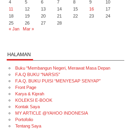
4
5
6
7
8
9
10
11
12
13
14
15
16
17
18
19
20
21
22
23
24
25
26
27
28
« Jan
Mar »
HALAMAN
Buku “Membangun Negeri, Merawat Masa Depan
F.A.Q BUKU “NARSIS”
F.A.Q. BUKU PUISI “MENYESAP SENYAP”
Front Page
Karya & Kiprah
KOLEKSI E-BOOK
Kontak Saya
MY ARTICLE @YAHOO INDONESIA
Portofolio
Tentang Saya