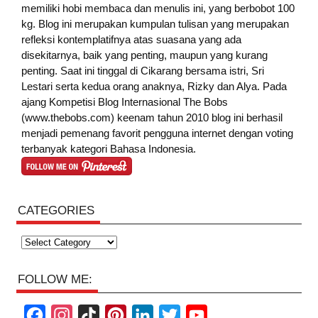
memiliki hobi membaca dan menulis ini, yang berbobot 100
kg. Blog ini merupakan kumpulan tulisan yang merupakan
refleksi kontemplatifnya atas suasana yang ada
disekitarnya, baik yang penting, maupun yang kurang
penting. Saat ini tinggal di Cikarang bersama istri, Sri
Lestari serta kedua orang anaknya, Rizky dan Alya. Pada
ajang Kompetisi Blog Internasional The Bobs
(www.thebobs.com) keenam tahun 2010 blog ini berhasil
menjadi pemenang favorit pengguna internet dengan voting
terbanyak kategori Bahasa Indonesia.
CATEGORIES
Categories
FOLLOW ME:
F
I
T
P
L
T
Y