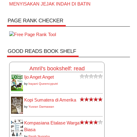
MENYISAKAN JEJAK INDAH DI BATIN
PAGE RANK CHECKER
GOOD READS BOOK SHELF
Amril's bookshelf: read
Ijo Anget Anget
by
Irayani Queencyputri
Kopi Sumatera di Amerika
by
Yusran Darmawan
Kompasiana Etalase Warga
Biasa
by
Pepih Nugraha