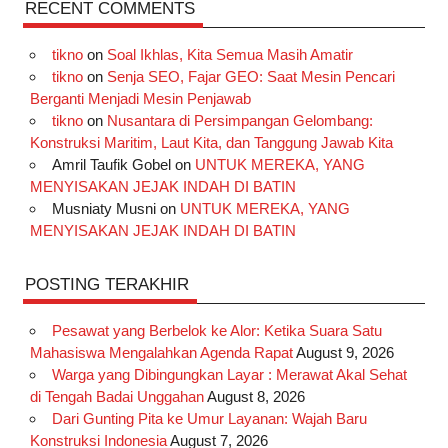
c
s
k
n
n
i
u
RECENT COMMENTS
e
t
T
t
k
t
T
tikno
on
Soal Ikhlas, Kita Semua Masih Amatir
b
a
o
e
e
t
u
tikno
on
Senja SEO, Fajar GEO: Saat Mesin Pencari
o
g
k
r
d
e
b
Berganti Menjadi Mesin Penjawab
o
r
e
I
r
e
tikno
on
Nusantara di Persimpangan Gelombang:
Konstruksi Maritim, Laut Kita, dan Tanggung Jawab Kita
k
a
s
n
Amril Taufik Gobel
on
UNTUK MEREKA, YANG
m
t
MENYISAKAN JEJAK INDAH DI BATIN
Musniaty Musni
on
UNTUK MEREKA, YANG
MENYISAKAN JEJAK INDAH DI BATIN
POSTING TERAKHIR
Pesawat yang Berbelok ke Alor: Ketika Suara Satu
Mahasiswa Mengalahkan Agenda Rapat
August 9, 2026
Warga yang Dibingungkan Layar : Merawat Akal Sehat
di Tengah Badai Unggahan
August 8, 2026
Dari Gunting Pita ke Umur Layanan: Wajah Baru
Konstruksi Indonesia
August 7, 2026