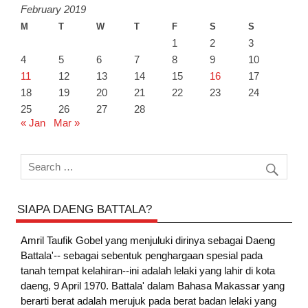
February 2019
M
T
W
T
F
S
S
1
2
3
4
5
6
7
8
9
10
11
12
13
14
15
16
17
18
19
20
21
22
23
24
25
26
27
28
« Jan
Mar »
SIAPA DAENG BATTALA?
Amril Taufik Gobel
yang menjuluki dirinya sebagai Daeng
Battala'-- sebagai sebentuk penghargaan spesial pada
tanah tempat kelahiran--ini adalah lelaki yang lahir di kota
daeng, 9 April 1970. Battala' dalam Bahasa Makassar yang
berarti berat adalah merujuk pada berat badan lelaki yang