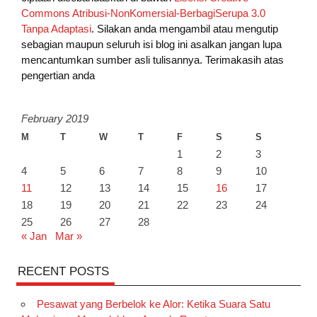
Commons Atribusi-NonKomersial-BerbagiSerupa 3.0
Tanpa Adaptasi
. Silakan anda mengambil atau mengutip
sebagian maupun seluruh isi blog ini asalkan jangan lupa
mencantumkan sumber asli tulisannya. Terimakasih atas
pengertian anda
February 2019
M
T
W
T
F
S
S
1
2
3
4
5
6
7
8
9
10
11
12
13
14
15
16
17
18
19
20
21
22
23
24
25
26
27
28
« Jan
Mar »
RECENT POSTS
Pesawat yang Berbelok ke Alor: Ketika Suara Satu