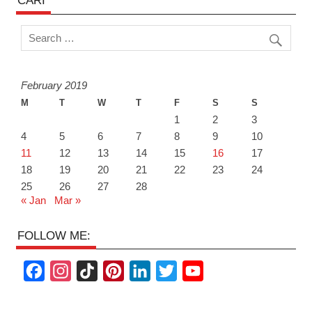
CARI
February 2019
M
T
W
T
F
S
S
1
2
3
4
5
6
7
8
9
10
11
12
13
14
15
16
17
18
19
20
21
22
23
24
25
26
27
28
« Jan
Mar »
FOLLOW ME:
F
I
T
P
L
T
Y
a
n
i
i
i
w
o