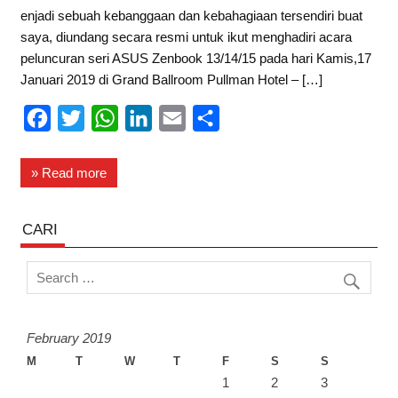
enjadi sebuah kebanggaan dan kebahagiaan tersendiri buat
saya, diundang secara resmi untuk ikut menghadiri acara
peluncuran seri ASUS Zenbook 13/14/15 pada hari Kamis,17
Januari 2019 di Grand Ballroom Pullman Hotel – […]
F
T
W
L
E
S
a
w
h
i
m
h
c
i
a
n
a
a
» Read more
e
t
t
k
i
r
b
t
s
e
l
e
CARI
o
e
A
d
o
r
p
I
k
p
n
February 2019
M
T
W
T
F
S
S
1
2
3