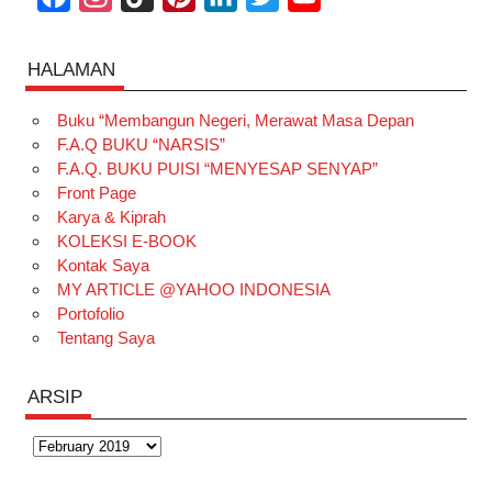
a
n
i
i
i
w
o
c
s
k
n
n
i
u
HALAMAN
e
t
T
t
k
t
T
Buku “Membangun Negeri, Merawat Masa Depan
b
a
o
e
e
t
u
F.A.Q BUKU “NARSIS”
o
g
k
r
d
e
b
F.A.Q. BUKU PUISI “MENYESAP SENYAP”
o
r
e
I
r
e
Front Page
Karya & Kiprah
k
a
s
n
KOLEKSI E-BOOK
m
t
Kontak Saya
MY ARTICLE @YAHOO INDONESIA
Portofolio
Tentang Saya
ARSIP
Arsip