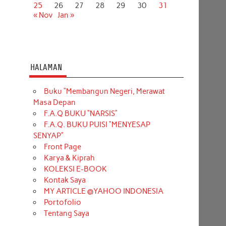
25
26
27
28
29
30
31
« Nov
Jan »
HALAMAN
Buku “Membangun Negeri, Merawat
Masa Depan
F.A.Q BUKU “NARSIS”
F.A.Q. BUKU PUISI “MENYESAP
SENYAP”
Front Page
Karya & Kiprah
KOLEKSI E-BOOK
Kontak Saya
MY ARTICLE @YAHOO INDONESIA
Portofolio
Tentang Saya