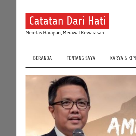
Skip
to
content
Catatan Dari Hati
Meretas Harapan, Merawat Kewarasan
BERANDA
TENTANG SAYA
KARYA & KI