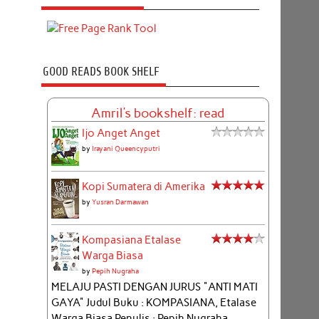
GOOD READS BOOK SHELF
Amril's bookshelf: read
Ijo Anget Anget
by
Irayani Queencyputri
Kopi Sumatera di Amerika
by
Yusran Darmawan
Kompasiana Etalase
Warga Biasa
by
Pepih Nugraha
MELAJU PASTI DENGAN JURUS "ANTI MATI
GAYA" Judul Buku : KOMPASIANA, Etalase
Warga Biasa Penulis : Pepih Nugraha