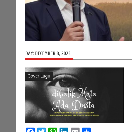
DAY:
DECEMBER 8, 2023
Cover Lagu
F
T
W
L
E
S