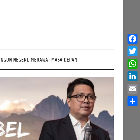
Face
NGUN NEGERI, MERAWAT MASA DEPAN
Twitt
What
Linke
Email
Share