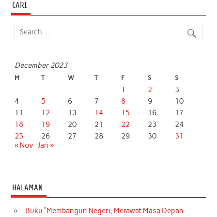
b
t
s
e
l
e
CARI
o
e
A
d
o
r
p
I
k
p
n
December 2023
M
T
W
T
F
S
S
1
2
3
4
5
6
7
8
9
10
11
12
13
14
15
16
17
18
19
20
21
22
23
24
25
26
27
28
29
30
31
« Nov
Jan »
HALAMAN
Buku “Membangun Negeri, Merawat Masa Depan