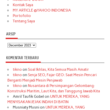
m
t
Kontak Saya
MY ARTICLE @YAHOO INDONESIA
Portofolio
Tentang Saya
ARSIP
Arsip
KOMENTAR TERBARU
tikno
on
Soal Ikhlas, Kita Semua Masih Amatir
tikno
on
Senja SEO, Fajar GEO: Saat Mesin Pencari
Berganti Menjadi Mesin Penjawab
tikno
on
Nusantara di Persimpangan Gelombang:
Konstruksi Maritim, Laut Kita, dan Tanggung Jawab Kita
Amril Taufik Gobel
on
UNTUK MEREKA, YANG
MENYISAKAN JEJAK INDAH DI BATIN
Musniaty Musni
on
UNTUK MEREKA, YANG