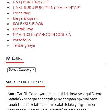
F.A.Q BUKU “NARSIS”
F.A.Q. BUKU PUISI “MENYESAP SENYAP”
Front Page
Karya & Kiprah
KOLEKSI E-BOOK
Kontak Saya
MY ARTICLE @YAHOO INDONESIA
Portofolio
Tentang Saya
KATEGORI
Kategori
SIAPA DAENG BATTALA?
Amril Taufik Gobel
yang menjuluki dirinya sebagai Daeng
Battala'-- sebagai sebentuk penghargaan spesial pada
tanah tempat kelahiran--ini adalah lelaki yang lahir di
kota daeng, 9 April 1970. Battala' dalam Bahasa