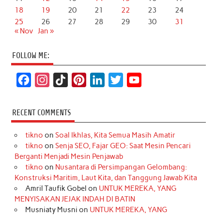
18
19
20
21
22
23
24
25
26
27
28
29
30
31
« Nov
Jan »
FOLLOW ME:
F
I
T
P
L
T
Y
a
n
i
i
i
w
o
c
s
k
n
n
i
u
RECENT COMMENTS
e
t
T
t
k
t
T
tikno
on
Soal Ikhlas, Kita Semua Masih Amatir
b
a
o
e
e
t
u
tikno
on
Senja SEO, Fajar GEO: Saat Mesin Pencari
o
g
k
r
d
e
b
Berganti Menjadi Mesin Penjawab
o
r
e
I
r
e
tikno
on
Nusantara di Persimpangan Gelombang:
Konstruksi Maritim, Laut Kita, dan Tanggung Jawab Kita
k
a
s
n
Amril Taufik Gobel
on
UNTUK MEREKA, YANG
m
t
MENYISAKAN JEJAK INDAH DI BATIN
Musniaty Musni
on
UNTUK MEREKA, YANG