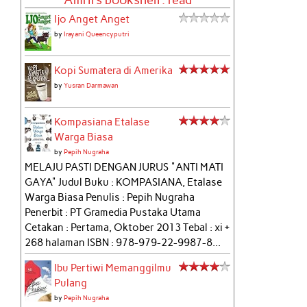
Amril's bookshelf: read
Ijo Anget Anget
by
Irayani Queencyputri
Kopi Sumatera di Amerika
by
Yusran Darmawan
Kompasiana Etalase
Warga Biasa
by
Pepih Nugraha
MELAJU PASTI DENGAN JURUS "ANTI MATI
GAYA" Judul Buku : KOMPASIANA, Etalase
Warga Biasa Penulis : Pepih Nugraha
Penerbit : PT Gramedia Pustaka Utama
Cetakan : Pertama, Oktober 2013 Tebal : xi +
268 halaman ISBN : 978-979-22-9987-8...
Ibu Pertiwi Memanggilmu
Pulang
by
Pepih Nugraha