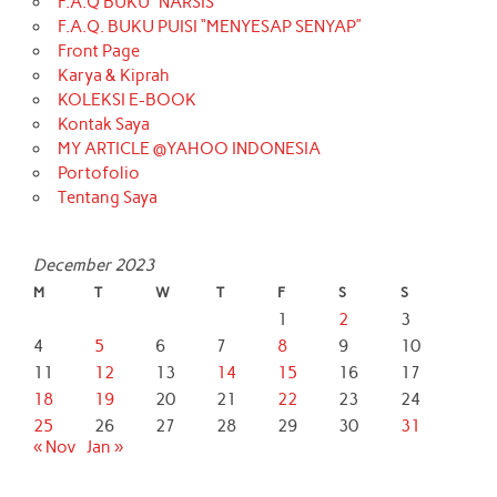
F.A.Q BUKU “NARSIS”
F.A.Q. BUKU PUISI “MENYESAP SENYAP”
Front Page
Karya & Kiprah
KOLEKSI E-BOOK
Kontak Saya
MY ARTICLE @YAHOO INDONESIA
Portofolio
Tentang Saya
December 2023
M
T
W
T
F
S
S
1
2
3
4
5
6
7
8
9
10
11
12
13
14
15
16
17
18
19
20
21
22
23
24
25
26
27
28
29
30
31
« Nov
Jan »