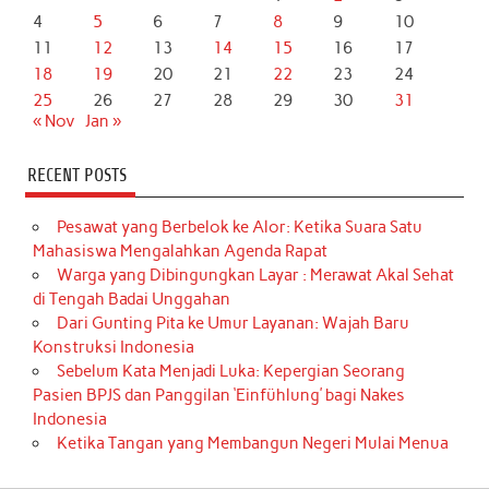
4
5
6
7
8
9
10
11
12
13
14
15
16
17
18
19
20
21
22
23
24
25
26
27
28
29
30
31
« Nov
Jan »
RECENT POSTS
Pesawat yang Berbelok ke Alor: Ketika Suara Satu
Mahasiswa Mengalahkan Agenda Rapat
Warga yang Dibingungkan Layar : Merawat Akal Sehat
di Tengah Badai Unggahan
Dari Gunting Pita ke Umur Layanan: Wajah Baru
Konstruksi Indonesia
Sebelum Kata Menjadi Luka: Kepergian Seorang
Pasien BPJS dan Panggilan ‘Einfühlung’ bagi Nakes
Indonesia
Ketika Tangan yang Membangun Negeri Mulai Menua