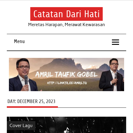
Skip
to
content
Catatan Dari Hati
Meretas Harapan, Merawat Kewarasan
Menu
DAY:
DECEMBER 25, 2023
Cover Lagu