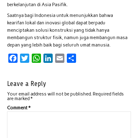
berkelanjutan di Asia Pasifik.
Saatnya bagi Indonesia untuk menunjukkan bahwa
kearifan lokal dan inovasi global dapat berpadu
menciptakan solusi konstruksi yang tidak hanya
membangun struktur fisik, namun juga membangun masa
depan yang lebih baik bagi seluruh umat manusia.
F
T
W
L
E
S
a
w
h
i
m
h
c
i
a
n
a
a
Leave a Reply
e
t
t
k
i
r
Your email address will not be published.
Required fields
b
t
s
e
l
e
are marked
*
o
e
A
d
Comment
*
o
r
p
I
k
p
n