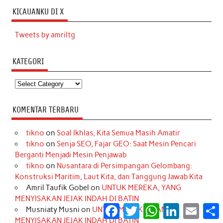
KICAUANKU DI X
Tweets by amriltg
KATEGORI
Kategori
KOMENTAR TERBARU
tikno
on
Soal Ikhlas, Kita Semua Masih Amatir
tikno
on
Senja SEO, Fajar GEO: Saat Mesin Pencari
Berganti Menjadi Mesin Penjawab
tikno
on
Nusantara di Persimpangan Gelombang:
Konstruksi Maritim, Laut Kita, dan Tanggung Jawab Kita
Amril Taufik Gobel
on
UNTUK MEREKA, YANG
MENYISAKAN JEJAK INDAH DI BATIN
Facebook
Twitter
WhatsApp
LinkedIn
Email
S
Musniaty Musni
on
UNTUK MEREKA, YANG
MENYISAKAN JEJAK INDAH DI BATIN