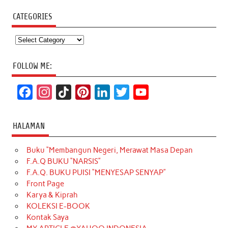
CATEGORIES
Categories
FOLLOW ME:
F
I
T
P
L
T
Y
a
n
i
i
i
w
o
c
s
k
n
n
i
u
HALAMAN
e
t
T
t
k
t
T
Buku “Membangun Negeri, Merawat Masa Depan
b
a
o
e
e
t
u
F.A.Q BUKU “NARSIS”
o
g
k
r
d
e
b
F.A.Q. BUKU PUISI “MENYESAP SENYAP”
o
r
e
I
r
e
Front Page
Karya & Kiprah
k
a
s
n
KOLEKSI E-BOOK
m
t
Kontak Saya