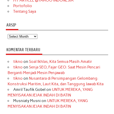
MY ARTICLE @YAHOO INDONESIA
Portofolio
Tentang Saya
ARSIP
Arsip
KOMENTAR TERBARU
tikno
on
Soal Ikhlas, Kita Semua Masih Amatir
tikno
on
Senja SEO, Fajar GEO: Saat Mesin Pencari
Berganti Menjadi Mesin Penjawab
tikno
on
Nusantara di Persimpangan Gelombang:
Konstruksi Maritim, Laut Kita, dan Tanggung Jawab Kita
Amril Taufik Gobel
on
UNTUK MEREKA, YANG
MENYISAKAN JEJAK INDAH DI BATIN
Musniaty Musni
on
UNTUK MEREKA, YANG
MENYISAKAN JEJAK INDAH DI BATIN