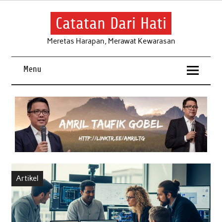
Skip
to
content
Catatan Dari Hati
Meretas Harapan, Merawat Kewarasan
Menu
Artikel