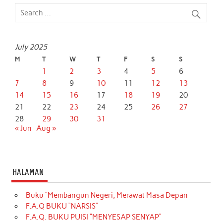
July 2025
M
T
W
T
F
S
S
1
2
3
4
5
6
7
8
9
10
11
12
13
14
15
16
17
18
19
20
21
22
23
24
25
26
27
28
29
30
31
« Jun
Aug »
HALAMAN
Buku “Membangun Negeri, Merawat Masa Depan
F.A.Q BUKU “NARSIS”
F.A.Q. BUKU PUISI “MENYESAP SENYAP”