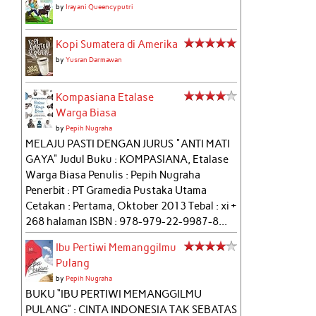
by
Irayani Queencyputri
Kopi Sumatera di Amerika
by
Yusran Darmawan
Kompasiana Etalase
Warga Biasa
by
Pepih Nugraha
MELAJU PASTI DENGAN JURUS "ANTI MATI
GAYA" Judul Buku : KOMPASIANA, Etalase
Warga Biasa Penulis : Pepih Nugraha
Penerbit : PT Gramedia Pustaka Utama
Cetakan : Pertama, Oktober 2013 Tebal : xi +
268 halaman ISBN : 978-979-22-9987-8...
Ibu Pertiwi Memanggilmu
Pulang
by
Pepih Nugraha
BUKU “IBU PERTIWI MEMANGGILMU
PULANG” : CINTA INDONESIA TAK SEBATAS