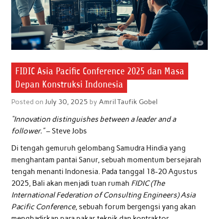
FIDIC Asia Pacific Conference 2025 dan Masa
Depan Konstruksi Indonesia
Posted on
July 30, 2025
by
Amril Taufik Gobel
“Innovation distinguishes between a leader and a
follower.”
– Steve Jobs
Di tengah gemuruh gelombang Samudra Hindia yang
menghantam pantai Sanur, sebuah momentum bersejarah
tengah menanti Indonesia. Pada tanggal 18-20 Agustus
2025, Bali akan menjadi tuan rumah
FIDIC (The
International Federation of Consulting Engineers)
Asia
Pacific Conference
, sebuah forum bergengsi yang akan
menghadirkan para pakar teknik dan kontraktor