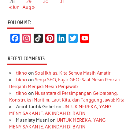
28
29
30
31
« Jun
Aug »
FOLLOW ME:
F
I
T
P
L
T
Y
a
n
i
i
i
w
o
c
s
k
n
n
i
u
RECENT COMMENTS
e
t
T
t
k
t
T
tikno
on
Soal Ikhlas, Kita Semua Masih Amatir
b
a
o
e
e
t
u
tikno
on
Senja SEO, Fajar GEO: Saat Mesin Pencari
o
g
k
r
d
e
b
Berganti Menjadi Mesin Penjawab
o
r
e
I
r
e
tikno
on
Nusantara di Persimpangan Gelombang:
Konstruksi Maritim, Laut Kita, dan Tanggung Jawab Kita
k
a
s
n
Amril Taufik Gobel
on
UNTUK MEREKA, YANG
m
t
MENYISAKAN JEJAK INDAH DI BATIN
Musniaty Musni
on
UNTUK MEREKA, YANG
MENYISAKAN JEJAK INDAH DI BATIN