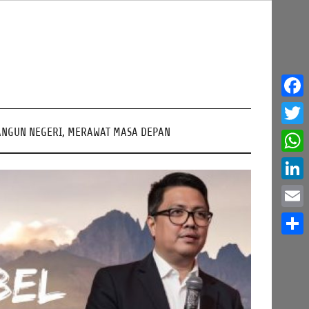
Face
NGUN NEGERI, MERAWAT MASA DEPAN
Twitt
What
Linke
Email
Share