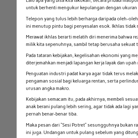
Lalu apa yang bisa kita lakukan, secara pribadi maup
untuk berhenti mengukur kepulangan dengan ukuran 
Telepon yang tulus lebih berharga daripada oleh-ole
ini menutup pintu bagi penyesalan esok. Ikhlas tidak 
Merawat ikhlas berarti melatih diri menerima bahwa r
milik kita sepenuhnya, sambil tetap berusaha sekuat
Pada tataran kebijakan, kegelisahan ekonomi yang me
diterjemahkan menjadi lapangan kerja layak dan upah r
Penguatan industri padat karya agar tidak terus mela
pengaman sosial bagi keluarga rentan, serta perlindu
urusan angka makro.
Kebijakan semacam itu, pada akhirnya, membeli sesua
anak berani pulang lebih sering, agar tidak ada lagi
pernah benar-benar tiba.
Maka pesan dari “Sesi Potret” sesungguhnya bukan 
ini juga. Undangan untuk pulang sebelum yang ditu