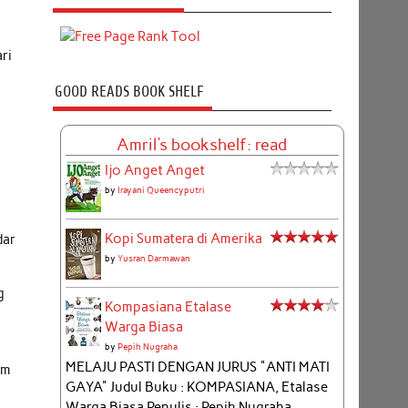
ri
GOOD READS BOOK SHELF
Amril's bookshelf: read
Ijo Anget Anget
by
Irayani Queencyputri
Kopi Sumatera di Amerika
dar
by
Yusran Darmawan
g
Kompasiana Etalase
Warga Biasa
by
Pepih Nugraha
MELAJU PASTI DENGAN JURUS "ANTI MATI
am
GAYA" Judul Buku : KOMPASIANA, Etalase
Warga Biasa Penulis : Pepih Nugraha