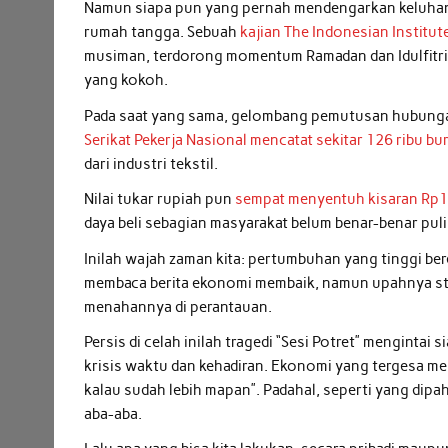
Namun siapa pun yang pernah mendengarkan keluhan o
rumah tangga. Sebuah
kajian The Indonesian Institut
musiman, terdorong momentum Ramadan dan Idulfitri 
yang kokoh.
Pada saat yang sama, gelombang pemutusan hubungan
Serikat Pekerja Nasional mencatat sekitar 126 ribu b
dari industri tekstil.
Nilai tukar rupiah pun
sempat menyentuh kisaran Rp17
daya beli sebagian masyarakat belum benar-benar puli
Inilah wajah zaman kita: pertumbuhan yang tinggi b
membaca berita ekonomi membaik, namun upahnya sta
menahannya di perantauan.
Persis di celah inilah tragedi “Sesi Potret” menginta
krisis waktu dan kehadiran. Ekonomi yang tergesa m
kalau sudah lebih mapan”. Padahal, seperti yang dipa
aba-aba.