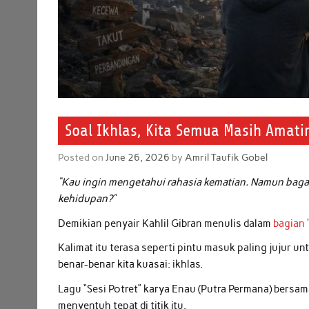
Soal Ikhlas, Kita Semua Masih Amati
Posted on
June 26, 2026
by
Amril Taufik Gobel
“Kau ingin mengetahui rahasia kematian. Namun baga
kehidupan?”
Demikian penyair Kahlil Gibran menulis dalam
bagian 
Kalimat itu terasa seperti pintu masuk paling jujur 
benar-benar kita kuasai: ikhlas.
Lagu “Sesi Potret” karya Enau (Putra Permana) bersa
menyentuh tepat di titik itu.