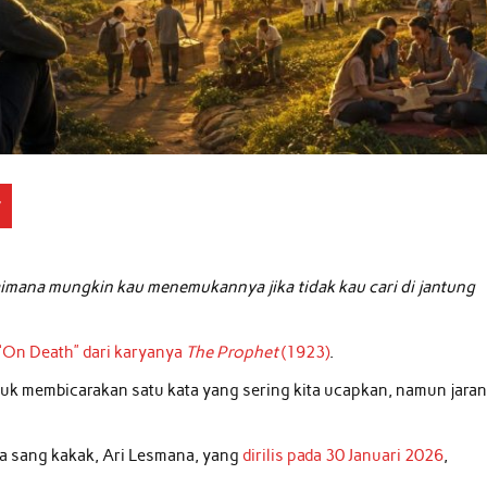
r
imana mungkin kau menemukannya jika tidak kau cari di jantung
“On Death” dari karyanya
The Prophet
(1923)
.
untuk membicarakan satu kata yang sering kita ucapkan, namun jara
ma sang kakak, Ari Lesmana, yang
dirilis pada 30 Januari 2026
,