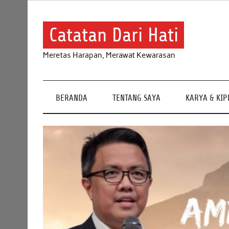
Skip
to
content
Catatan Dari Hati
Meretas Harapan, Merawat Kewarasan
BERANDA
TENTANG SAYA
KARYA & KI