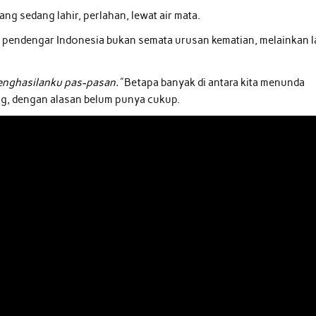
ang sedang lahir, perlahan, lewat air mata.
an pendengar Indonesia bukan semata urusan kematian, melainkan l
penghasilanku pas-pasan.”
Betapa banyak di antara kita menunda
g, dengan alasan belum punya cukup.