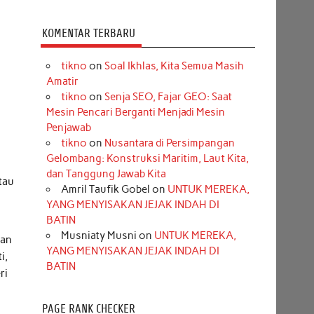
KOMENTAR TERBARU
tikno
on
Soal Ikhlas, Kita Semua Masih
Amatir
tikno
on
Senja SEO, Fajar GEO: Saat
s
Mesin Pencari Berganti Menjadi Mesin
Penjawab
tikno
on
Nusantara di Persimpangan
Gelombang: Konstruksi Maritim, Laut Kita,
dan Tanggung Jawab Kita
tau
Amril Taufik Gobel
on
UNTUK MEREKA,
YANG MENYISAKAN JEJAK INDAH DI
BATIN
Musniaty Musni
on
UNTUK MEREKA,
kan
YANG MENYISAKAN JEJAK INDAH DI
i,
BATIN
ri
PAGE RANK CHECKER