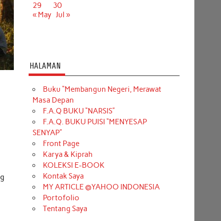
29
30
« May
Jul »
HALAMAN
Buku “Membangun Negeri, Merawat
Masa Depan
F.A.Q BUKU “NARSIS”
F.A.Q. BUKU PUISI “MENYESAP
SENYAP”
Front Page
Karya & Kiprah
KOLEKSI E-BOOK
Kontak Saya
ng
MY ARTICLE @YAHOO INDONESIA
Portofolio
Tentang Saya