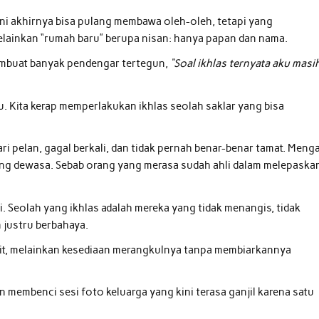
ini akhirnya bisa pulang membawa oleh-oleh, tetapi yang
lainkan “rumah baru” berupa nisan: hanya papan dan nama.
embuat banyak pendengar tertegun,
“Soal ikhlas ternyata aku masi
u. Kita kerap memperlakukan ikhlas seolah saklar yang bisa
ari pelan, gagal berkali, dan tidak pernah benar-benar tamat. Meng
aling dewasa. Sebab orang yang merasa sudah ahli dalam melepaska
i. Seolah yang ikhlas adalah mereka yang tidak menangis, tidak
 justru berbahaya.
kit, melainkan kesediaan merangkulnya tanpa membiarkannya
 membenci sesi foto keluarga yang kini terasa ganjil karena satu