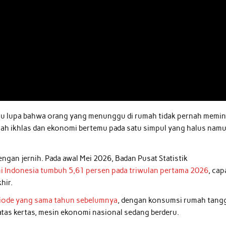
 lalu lupa bahwa orang yang menunggu di rumah tidak pernah memin
lah ikhlas dan ekonomi bertemu pada satu simpul yang halus nam
dengan jernih. Pada awal Mei 2026, Badan Pusat Statistik
 Indonesia tumbuh 5,61 persen pada triwulan pertama 2026
, cap
hir.
eriode yang sama tahun sebelumnya
, dengan konsumsi rumah tang
tas kertas, mesin ekonomi nasional sedang berderu.