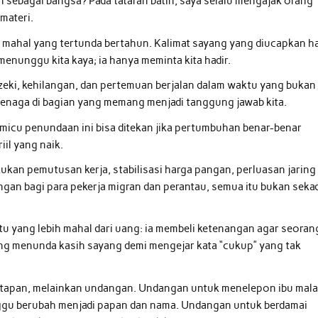
un sebagai bangsa? Pada tataran batin, saya selalu mengajak orang
materi.
h mahal yang tertunda bertahun. Kalimat sayang yang diucapkan ha
menunggu kita kaya; ia hanya meminta kita hadir.
ezeki, kehilangan, dan pertemuan berjalan dalam waktu yang bukan
 tenaga di bagian yang memang menjadi tanggung jawab kita.
micu penundaan ini bisa ditekan jika pertumbuhan benar-benar
iil yang naik.
kukan pemutusan kerja, stabilisasi harga pangan, perluasan jaring
ngan bagi para pekerja migran dan perantau, semua itu bukan seka
tu yang lebih mahal dari uang: ia membeli ketenangan agar seoran
 yang menunda kasih sayang demi mengejar kata “cukup” yang tak
ratapan, melainkan undangan. Undangan untuk menelepon ibu mal
nggu berubah menjadi papan dan nama. Undangan untuk berdamai