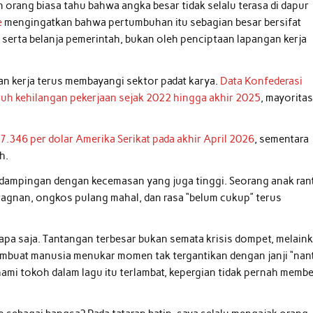
rang biasa tahu bahwa angka besar tidak selalu terasa di dapur
e
mengingatkan bahwa pertumbuhan itu sebagian besar bersifat
serta belanja pemerintah, bukan oleh penciptaan lapangan kerja
 kerja terus membayangi sektor padat karya.
Data Konfederasi
uruh kehilangan pekerjaan sejak 2022 hingga akhir 2025
, mayorita
.346 per dolar Amerika Serikat pada akhir April 2026
, sementara
h.
erdampingan dengan kecemasan yang juga tinggi. Seorang anak ran
gnan, ongkos pulang mahal, dan rasa “belum cukup” terus
i siapa saja. Tantangan terbesar bukan semata krisis dompet, melain
embuat manusia menukar momen tak tergantikan dengan janji “nant
hami tokoh dalam lagu itu terlambat, kepergian tidak pernah membe