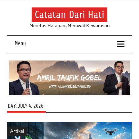
Skip
to
content
Catatan Dari Hati
Meretas Harapan, Merawat Kewarasan
Menu
DAY:
JULY 4, 2026
Artikel