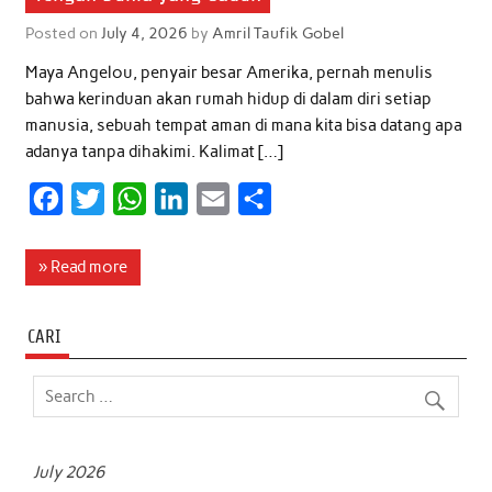
Posted on
July 4, 2026
by
Amril Taufik Gobel
Maya Angelou, penyair besar Amerika, pernah menulis
bahwa kerinduan akan rumah hidup di dalam diri setiap
manusia, sebuah tempat aman di mana kita bisa datang apa
adanya tanpa dihakimi. Kalimat […]
F
T
W
L
E
S
a
w
h
i
m
h
c
i
a
n
a
a
» Read more
e
t
t
k
i
r
b
t
s
e
l
e
CARI
o
e
A
d
o
r
p
I
k
p
n
July 2026