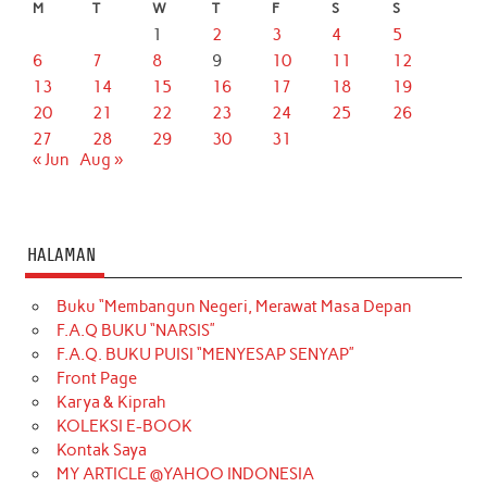
M
T
W
T
F
S
S
1
2
3
4
5
6
7
8
9
10
11
12
13
14
15
16
17
18
19
20
21
22
23
24
25
26
27
28
29
30
31
« Jun
Aug »
HALAMAN
Buku “Membangun Negeri, Merawat Masa Depan
F.A.Q BUKU “NARSIS”
F.A.Q. BUKU PUISI “MENYESAP SENYAP”
Front Page
Karya & Kiprah
KOLEKSI E-BOOK
Kontak Saya
MY ARTICLE @YAHOO INDONESIA