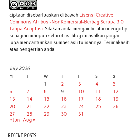
ciptaan disebarluaskan di bawah
Lisensi Creative
Commons Atribusi-NonKomersial-BerbagiSerupa 3.0
Tanpa Adaptasi
. Silakan anda mengambil atau mengutip
sebagian maupun seluruh isi blog ini asalkan jangan
lupa mencantumkan sumber asli tulisannya. Terimakasih
atas pengertian anda
July 2026
M
T
W
T
F
S
S
1
2
3
4
5
6
7
8
9
10
11
12
13
14
15
16
17
18
19
20
21
22
23
24
25
26
27
28
29
30
31
« Jun
Aug »
RECENT POSTS