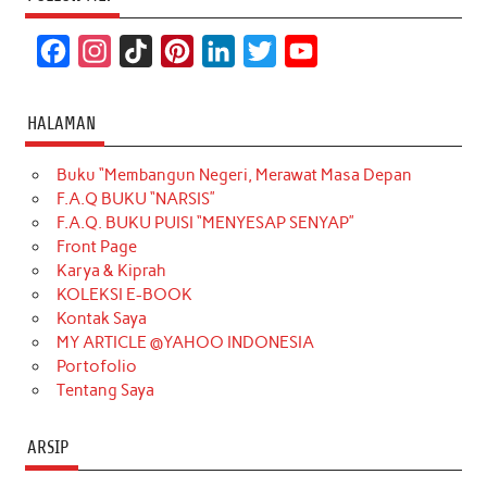
F
I
T
P
L
T
Y
a
n
i
i
i
w
o
c
s
k
n
n
i
u
HALAMAN
e
t
T
t
k
t
T
Buku “Membangun Negeri, Merawat Masa Depan
b
a
o
e
e
t
u
F.A.Q BUKU “NARSIS”
o
g
k
r
d
e
b
F.A.Q. BUKU PUISI “MENYESAP SENYAP”
o
r
e
I
r
e
Front Page
Karya & Kiprah
k
a
s
n
KOLEKSI E-BOOK
m
t
Kontak Saya
MY ARTICLE @YAHOO INDONESIA
Portofolio
Tentang Saya
ARSIP