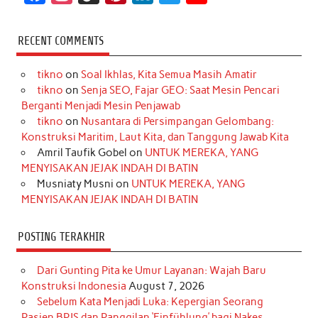
a
n
i
i
i
w
o
c
s
k
n
n
i
u
RECENT COMMENTS
e
t
T
t
k
t
T
tikno
on
Soal Ikhlas, Kita Semua Masih Amatir
b
a
o
e
e
t
u
tikno
on
Senja SEO, Fajar GEO: Saat Mesin Pencari
o
g
k
r
d
e
b
Berganti Menjadi Mesin Penjawab
o
r
e
I
r
e
tikno
on
Nusantara di Persimpangan Gelombang:
Konstruksi Maritim, Laut Kita, dan Tanggung Jawab Kita
k
a
s
n
Amril Taufik Gobel
on
UNTUK MEREKA, YANG
m
t
MENYISAKAN JEJAK INDAH DI BATIN
Musniaty Musni
on
UNTUK MEREKA, YANG
MENYISAKAN JEJAK INDAH DI BATIN
POSTING TERAKHIR
Dari Gunting Pita ke Umur Layanan: Wajah Baru
Konstruksi Indonesia
August 7, 2026
Sebelum Kata Menjadi Luka: Kepergian Seorang
Pasien BPJS dan Panggilan ‘Einfühlung’ bagi Nakes