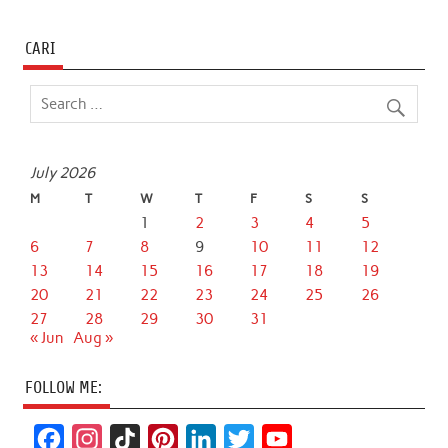
CARI
July 2026
M
T
W
T
F
S
S
1
2
3
4
5
6
7
8
9
10
11
12
13
14
15
16
17
18
19
20
21
22
23
24
25
26
27
28
29
30
31
« Jun
Aug »
FOLLOW ME:
F
I
T
P
L
T
Y