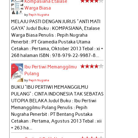
Kompasiana Etalase
Warga Biasa
by
Pepih Nugraha
MELAJU PASTI DENGAN JURUS "ANTI MATI
GAYA" Judul Buku : KOMPASIANA, Etalase
Warga Biasa Penulis : Pepih Nugraha
Penerbit : PT Gramedia Pustaka Utama
Cetakan : Pertama, Oktober 2013 Tebal : xi +
268 halaman ISBN : 978-979-22-9987-8...
Ibu Pertiwi Memanggilmu
Pulang
by
Pepih Nugraha
BUKU “IBU PERTIWI MEMANGGILMU
PULANG” : CINTA INDONESIA TAK SEBATAS
UTOPIA BELAKA Judul Buku : Ibu Pertiwi
Memanggilmu Pulang Penulis : Pepih
Nugraha Penerbit : PT Bentang Pustaka
Cetakan : Pertama, Agustus 2013 Tebal : xii
+ 263 ha...