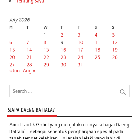
Tentang Saya
July 2026
M
T
W
T
F
S
S
1
2
3
4
5
6
7
8
9
10
11
12
13
14
15
16
17
18
19
20
21
22
23
24
25
26
27
28
29
30
31
« Jun
Aug »
SIAPA DAENG BATTALA?
Amril Taufik Gobel
yang menjuluki dirinya sebagai Daeng
Battala'-- sebagai sebentuk penghargaan spesial pada
tanah tempat kelahiran--ini adalah lelaki yang lahir di