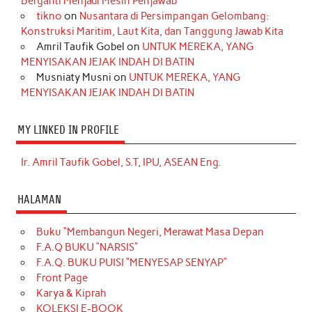
Berganti Menjadi Mesin Penjawab
tikno
on
Nusantara di Persimpangan Gelombang:
Konstruksi Maritim, Laut Kita, dan Tanggung Jawab Kita
Amril Taufik Gobel
on
UNTUK MEREKA, YANG
MENYISAKAN JEJAK INDAH DI BATIN
Musniaty Musni
on
UNTUK MEREKA, YANG
MENYISAKAN JEJAK INDAH DI BATIN
MY LINKED IN PROFILE
Ir. Amril Taufik Gobel, S.T, IPU, ASEAN Eng.
HALAMAN
Buku “Membangun Negeri, Merawat Masa Depan
F.A.Q BUKU “NARSIS”
F.A.Q. BUKU PUISI “MENYESAP SENYAP”
Front Page
Karya & Kiprah
KOLEKSI E-BOOK