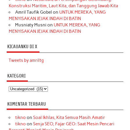
Konstruksi Maritim, Laut Kita, dan Tanggung Jawab Kita
Amril Taufik Gobel
on
UNTUK MEREKA, YANG
MENYISAKAN JEJAK INDAH DI BATIN
Musniaty Musni
on
UNTUK MEREKA, YANG
MENYISAKAN JEJAK INDAH DI BATIN
KICAUANKU DI X
Tweets by amriltg
KATEGORI
Kategori
KOMENTAR TERBARU
tikno
on
Soal Ikhlas, Kita Semua Masih Amatir
tikno
on
Senja SEO, Fajar GEO: Saat Mesin Pencari