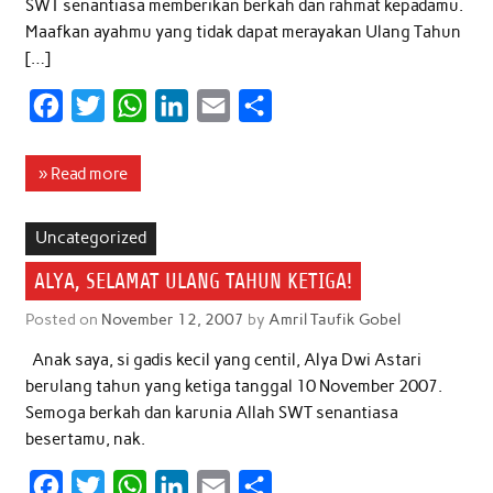
SWT senantiasa memberikan berkah dan rahmat kepadamu.
Maafkan ayahmu yang tidak dapat merayakan Ulang Tahun
[…]
F
T
W
L
E
S
a
w
h
i
m
h
c
i
a
n
a
a
» Read more
e
t
t
k
i
r
b
t
s
e
l
e
Uncategorized
o
e
A
d
ALYA, SELAMAT ULANG TAHUN KETIGA!
o
r
p
I
Posted on
November 12, 2007
by
Amril Taufik Gobel
k
p
n
Anak saya, si gadis kecil yang centil, Alya Dwi Astari
berulang tahun yang ketiga tanggal 10 November 2007.
Semoga berkah dan karunia Allah SWT senantiasa
besertamu, nak.
F
T
W
L
E
S