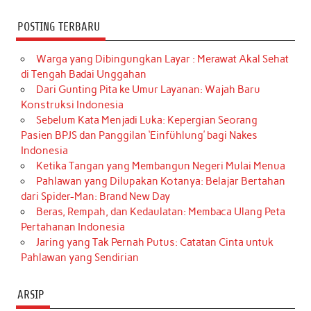
POSTING TERBARU
Warga yang Dibingungkan Layar : Merawat Akal Sehat
di Tengah Badai Unggahan
Dari Gunting Pita ke Umur Layanan: Wajah Baru
Konstruksi Indonesia
Sebelum Kata Menjadi Luka: Kepergian Seorang
Pasien BPJS dan Panggilan ‘Einfühlung’ bagi Nakes
Indonesia
Ketika Tangan yang Membangun Negeri Mulai Menua
Pahlawan yang Dilupakan Kotanya: Belajar Bertahan
dari Spider-Man: Brand New Day
Beras, Rempah, dan Kedaulatan: Membaca Ulang Peta
Pertahanan Indonesia
Jaring yang Tak Pernah Putus: Catatan Cinta untuk
Pahlawan yang Sendirian
ARSIP