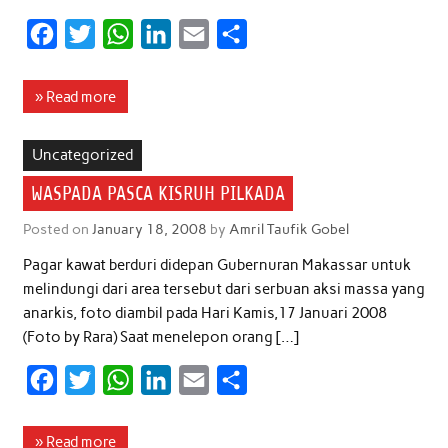
F
T
W
L
E
S
a
w
h
i
m
h
c
i
a
n
a
a
» Read more
e
t
t
k
i
r
b
t
s
e
l
e
Uncategorized
o
e
A
d
WASPADA PASCA KISRUH PILKADA
o
r
p
I
Posted on
January 18, 2008
by
Amril Taufik Gobel
k
p
n
Pagar kawat berduri didepan Gubernuran Makassar untuk
melindungi dari area tersebut dari serbuan aksi massa yang
anarkis, foto diambil pada Hari Kamis,17 Januari 2008
(Foto by Rara) Saat menelepon orang […]
F
T
W
L
E
S
a
w
h
i
m
h
c
i
a
n
a
a
» Read more