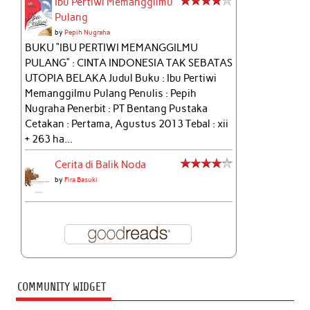
Ibu Pertiwi Memanggilmu
Pulang
by
Pepih Nugraha
BUKU “IBU PERTIWI MEMANGGILMU
PULANG” : CINTA INDONESIA TAK SEBATAS
UTOPIA BELAKA Judul Buku : Ibu Pertiwi
Memanggilmu Pulang Penulis : Pepih
Nugraha Penerbit : PT Bentang Pustaka
Cetakan : Pertama, Agustus 2013 Tebal : xii
+ 263 ha...
Cerita di Balik Noda
by
Fira Basuki
COMMUNITY WIDGET