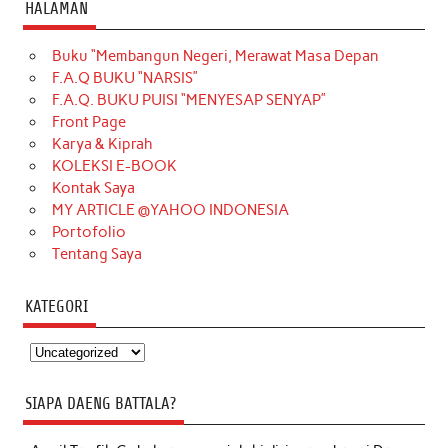
HALAMAN
Buku “Membangun Negeri, Merawat Masa Depan
F.A.Q BUKU “NARSIS”
F.A.Q. BUKU PUISI “MENYESAP SENYAP”
Front Page
Karya & Kiprah
KOLEKSI E-BOOK
Kontak Saya
MY ARTICLE @YAHOO INDONESIA
Portofolio
Tentang Saya
KATEGORI
Kategori
SIAPA DAENG BATTALA?