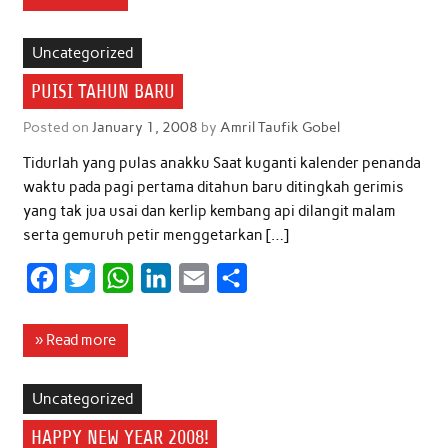
e
t
t
k
i
r
b
t
s
e
l
e
Uncategorized
o
e
A
d
PUISI TAHUN BARU
o
r
p
I
Posted on
January 1, 2008
by
Amril Taufik Gobel
k
p
n
Tidurlah yang pulas anakku Saat kuganti kalender penanda
waktu pada pagi pertama ditahun baru ditingkah gerimis
yang tak jua usai dan kerlip kembang api dilangit malam
serta gemuruh petir menggetarkan […]
F
T
W
L
E
S
a
w
h
i
m
h
c
i
a
n
a
a
» Read more
e
t
t
k
i
r
b
t
s
e
l
e
Uncategorized
o
e
A
d
HAPPY NEW YEAR 2008!