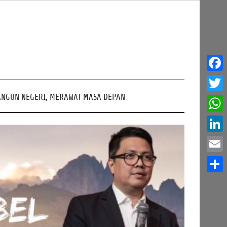
Face
NGUN NEGERI, MERAWAT MASA DEPAN
Twitt
What
Linke
Email
Share