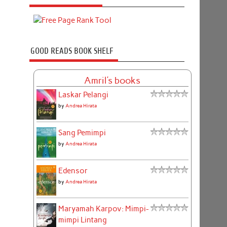
GOOD READS BOOK SHELF
Amril's books
Laskar Pelangi
by
Andrea Hirata
Sang Pemimpi
by
Andrea Hirata
Edensor
by
Andrea Hirata
Maryamah Karpov: Mimpi-
mimpi Lintang