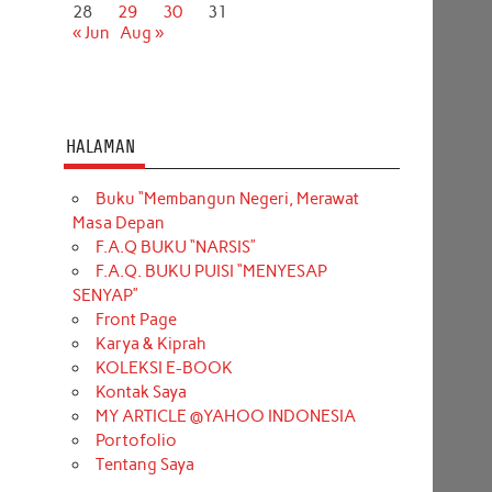
28
29
30
31
« Jun
Aug »
HALAMAN
Buku “Membangun Negeri, Merawat
Masa Depan
F.A.Q BUKU “NARSIS”
F.A.Q. BUKU PUISI “MENYESAP
SENYAP”
Front Page
Karya & Kiprah
KOLEKSI E-BOOK
Kontak Saya
MY ARTICLE @YAHOO INDONESIA
Portofolio
Tentang Saya