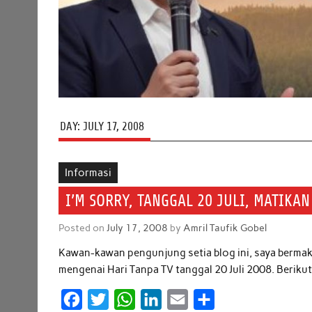
DAY:
JULY 17, 2008
Informasi
I’M SORRY, TANGGAL 20 JULI, MATIKAN
Posted on
July 17, 2008
by
Amril Taufik Gobel
Kawan-kawan pengunjung setia blog ini, saya bermak
mengenai Hari Tanpa TV tanggal 20 Juli 2008. Berikut
F
T
W
L
E
S