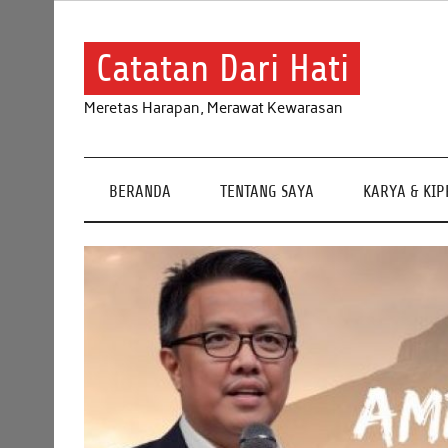
Skip
to
content
Catatan Dari Hati
Meretas Harapan, Merawat Kewarasan
BERANDA
TENTANG SAYA
KARYA & KI