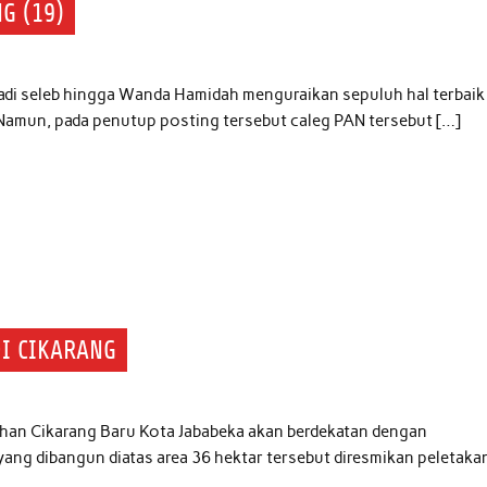
G (19)
 jadi seleb hingga Wanda Hamidah menguraikan sepuluh hal terbaik
. Namun, pada penutup posting tersebut caleg PAN tersebut […]
I CIKARANG
mahan Cikarang Baru Kota Jababeka akan berdekatan dengan
 yang dibangun diatas area 36 hektar tersebut diresmikan peletaka