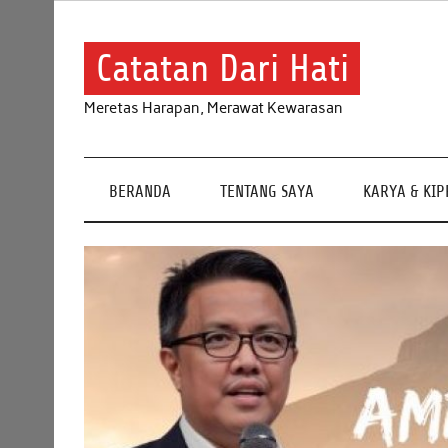
Skip
to
content
Catatan Dari Hati
Meretas Harapan, Merawat Kewarasan
BERANDA
TENTANG SAYA
KARYA & KI