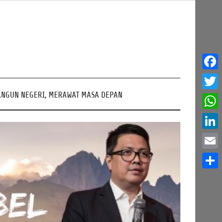
Face
NGUN NEGERI, MERAWAT MASA DEPAN
Twitt
What
Linke
Email
Share