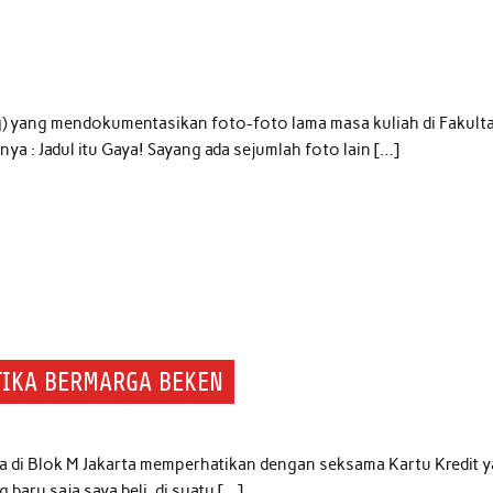
) yang mendokumentasikan foto-foto lama masa kuliah di Fakult
a : Jadul itu Gaya! Sayang ada sejumlah foto lain […]
TIKA BERMARGA BEKEN
ka di Blok M Jakarta memperhatikan dengan seksama Kartu Kredit 
aru saja saya beli, di suatu […]