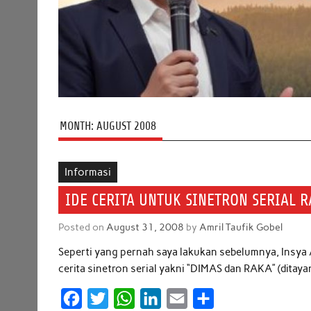
MONTH:
AUGUST 2008
Informasi
IDE CERITA UNTUK SINETRON SERIAL 
Posted on
August 31, 2008
by
Amril Taufik Gobel
Seperti yang pernah saya lakukan sebelumnya, Insya 
cerita sinetron serial yakni “DIMAS dan RAKA” (ditaya
F
T
W
L
E
S