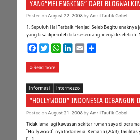
YANG”MELENGKING” DARI BLOGWALKIN
o
r
p
I
Posted on
August 22, 2008
by
Amril Taufik Gobel
k
p
n
1. Sepuluh Hal Terbaik Menjadi Seleb Begitu enaknya
yang bisa diperoleh bila seseorang menjadi selebriti
F
T
W
L
E
S
a
w
h
i
m
h
c
i
a
n
a
a
» Read more
e
t
t
k
i
r
b
t
s
e
l
e
Informasi
Intermezzo
o
e
A
d
“HOLLYWOOD” INDONESIA DIBANGUN D
o
r
p
I
Posted on
August 21, 2008
by
Amril Taufik Gobel
k
p
n
Tidak lama lagi kawasan sekitar rumah saya di peru
“Hollywood”-nya Indonesia. Kemarin (20/8), fasilitas
[…]