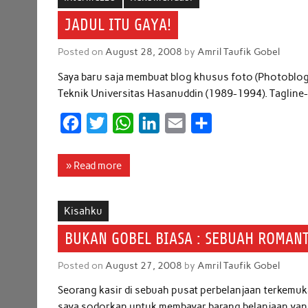
o
e
A
d
JADUL ITU GAYA!
o
r
p
I
Posted on
August 28, 2008
by
Amril Taufik Gobel
k
p
n
Saya baru saja membuat blog khusus foto (Photoblog
Teknik Universitas Hasanuddin (1989-1994). Tagline-ny
F
T
W
L
E
S
a
w
h
i
m
h
c
i
a
n
a
a
» Read more
e
t
t
k
i
r
b
t
s
e
l
e
Kisahku
o
e
A
d
BUKAN GOBEL BIASA : SEBUAH ROMAN
o
r
p
I
Posted on
August 27, 2008
by
Amril Taufik Gobel
k
p
n
Seorang kasir di sebuah pusat perbelanjaan terkemu
saya sodorkan untuk membayar barang belanjaan yang b