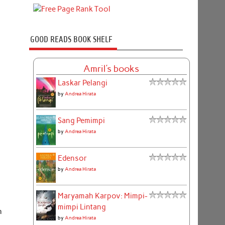
GOOD READS BOOK SHELF
Amril's books
Laskar Pelangi
by
Andrea Hirata
Sang Pemimpi
by
Andrea Hirata
Edensor
by
Andrea Hirata
Maryamah Karpov: Mimpi-
mimpi Lintang
n
by
Andrea Hirata