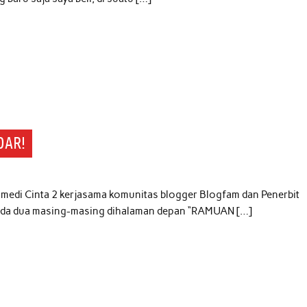
DAR!
omedi Cinta 2 kerjasama komunitas blogger Blogfam dan Penerbit
a ada dua masing-masing dihalaman depan “RAMUAN […]