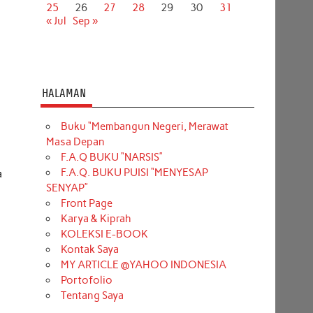
25
26
27
28
29
30
31
« Jul
Sep »
HALAMAN
Buku “Membangun Negeri, Merawat
Masa Depan
F.A.Q BUKU “NARSIS”
F.A.Q. BUKU PUISI “MENYESAP
a
SENYAP”
Front Page
Karya & Kiprah
KOLEKSI E-BOOK
Kontak Saya
MY ARTICLE @YAHOO INDONESIA
Portofolio
Tentang Saya