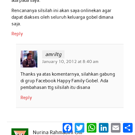
ada pada saya.
Rencananya silsilah ini akan saya onlinekan agar
dapat diakses oleh seluruh keluarga gobel dimana
saja.
Reply
amriltg
January 10, 2012 at 8:40 am
Thanks ya atas komentarnya, silahkan gabung
di grup Facebook Happy Family Gobel. Ada
pembahasan ttg silsilah itu disana
Reply
Facebook
Twitter
WhatsApp
LinkedIn
Email
S
Nurina Rahmadini Olii