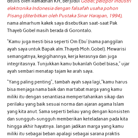
ditulis oleh Ramadhan KH, berjudul
Gobel; pelopor industri
elektronika Indonesia dengan falsafah usaha pohon
Pisang (diterbitkan oleh Pustaka Sinar Harapan, 1994),
nama almarhum kakek saya disebutkan saat-saat Pak
Thayeb Gobel masih berada di Gorontalo.
“Kamu juga mesti bisa seperti Om Ebu’ (nama panggilan
ayah saya untuk Bapak alm.Thayeb Moh.Gobel). Mewarisi
semangatnya, kegigihannya, kerja kerasnya dan juga
integritasnya. Tunjukkan kamu bukanlah Gobel biasa,” ujar
ayah sembari menatap tajam ke arah saya.
“Yang paling penting”, tambah ayah saya lagi,”kamu harus
bisa menjaga nama baik dan martabat marga yang kamu
miliki itu dengan senantiasa mempertahankan sikap dan
perilaku yang baik sesuai norma dan ajaran agama Islam
yang kita anut. Sama seperti beliau yang dengan konsisten
dan sungguh-sungguh memberikan keteladanan pada kita
hingga akhir hayatnya. Jangan jadikan marga yang kamu
miliki itu sebagai beban apalagi sebagai sarana praktis