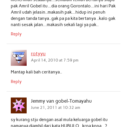
pak Amril Gobel itu…dia orang Gorontalo…ini hari Pak
Amril udah jelasin..makasih pak…hidup ini penuh
dengan tanda tanya..gak pa pa kita bertanya ..kalo gak
nanti sesak jalan…makasih sekali lagi ya pak..
Reply
rotyyu
April 14, 2010 at 7:59 pm
Mantap kali bah ceritanya..
Reply
Jemmy van gobel-Tomayahu
June 21, 2011 at 10:32 am
sy kurang stju dengan asal mula keluarga gobel itu
namanya diambil dari kata HUBULO,,,krna knpa,,,?