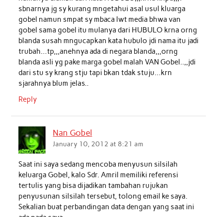
sbnarnya jg sy kurang mngetahui asal usul kluarga
gobel namun smpat sy mbaca lwt media bhwa van
gobel sama gobel itu mulanya dari HUBULO krna orng
blanda susah mngucapkan kata hubulo jdi nama itu jadi
trubah…tp,,,anehnya ada di negara blanda,,,orng
blanda asli yg pake marga gobel malah VAN Gobel..,,jdi
dari stu sy krang stju tapi bkan tdak stuju…krn
sjarahnya blum jelas..
Reply
Nan Gobel
January 10, 2012 at 8:21 am
Saat ini saya sedang mencoba menyusun silsilah
keluarga Gobel, kalo Sdr. Amril memiliki referensi
tertulis yang bisa dijadikan tambahan rujukan
penyusunan silsilah tersebut, tolong email ke saya.
Sekalian buat perbandingan data dengan yang saat ini