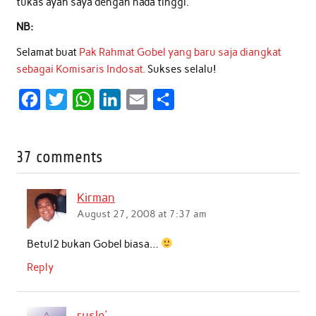
tukas ayah saya dengan nada tinggi.
NB:
Selamat buat
Pak Rahmat Gobel yang baru saja diangkat
sebagai Komisaris Indosat.
Sukses selalu!
F
T
W
L
E
S
a
w
h
i
m
h
c
i
a
n
a
a
37 comments
e
t
t
k
i
r
b
t
s
e
l
e
Kirman
o
e
A
d
August 27, 2008 at 7:37 am
o
r
p
I
Betul2 bukan Gobel biasa…
k
p
n
Reply
rusle'