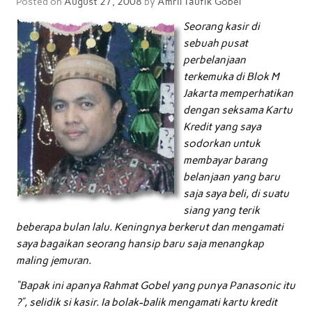
Posted on
August 27, 2008
by
Amril Taufik Gobel
Seorang kasir di
sebuah pusat
perbelanjaan
terkemuka di Blok M
Jakarta memperhatikan
dengan seksama Kartu
Kredit yang saya
sodorkan untuk
membayar barang
belanjaan yang baru
saja saya beli, di suatu
siang yang terik
beberapa bulan lalu. Keningnya berkerut dan mengamati
saya bagaikan seorang hansip baru saja menangkap
maling jemuran.
“Bapak ini apanya Rahmat Gobel yang punya Panasonic itu
?”, selidik si kasir. Ia bolak-balik mengamati kartu kredit