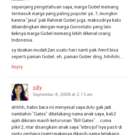
sepanjang pengetahuan saya, marga Gobel memang
termasuk marga yang paling populer ya..?, mungkin
karena “jasa” pak Rahmat Gobel juga. maksudnya kalo
dibandingkan dengan marga Gorontalo yang lain
keknya marga Gobel memang lebih dikenal orang
Indonesia..
sy doakan mudah2an suatu hari nanti pak Amril bisa
seperti paman Gobel..eh..paman Gober ding..hihihihi…
Reply
silly
September 8, 2008 at 2:13 am
ahhhh, habis baca ini menyesal saya dulu gak jadi
nambahin “Gates” dibelakang nama anak saya, kali2
ajah dikirain masih keturunan “Bill Gates”… cuma
pikir2, ntar disangkain anak saya “mbrojol”nya pasti di
pintu gerbang (gate) makanya dikasih nama belakang