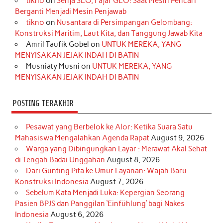
tikno
on
Senja SEO, Fajar GEO: Saat Mesin Pencari
o
g
k
r
d
e
b
Berganti Menjadi Mesin Penjawab
o
r
e
I
r
e
tikno
on
Nusantara di Persimpangan Gelombang:
Konstruksi Maritim, Laut Kita, dan Tanggung Jawab Kita
k
a
s
n
Amril Taufik Gobel
on
UNTUK MEREKA, YANG
m
t
MENYISAKAN JEJAK INDAH DI BATIN
Musniaty Musni
on
UNTUK MEREKA, YANG
MENYISAKAN JEJAK INDAH DI BATIN
POSTING TERAKHIR
Pesawat yang Berbelok ke Alor: Ketika Suara Satu
Mahasiswa Mengalahkan Agenda Rapat
August 9, 2026
Warga yang Dibingungkan Layar : Merawat Akal Sehat
di Tengah Badai Unggahan
August 8, 2026
Dari Gunting Pita ke Umur Layanan: Wajah Baru
Konstruksi Indonesia
August 7, 2026
Sebelum Kata Menjadi Luka: Kepergian Seorang
Pasien BPJS dan Panggilan ‘Einfühlung’ bagi Nakes
Indonesia
August 6, 2026