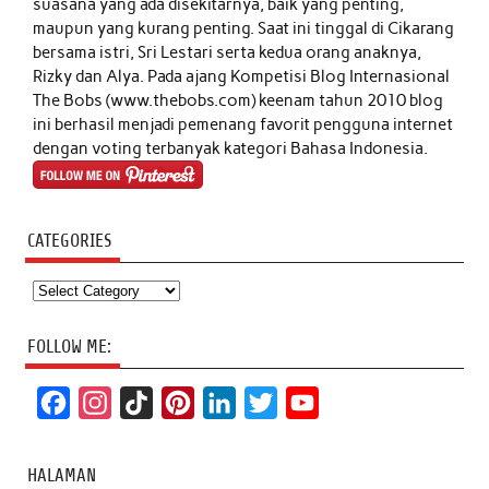
suasana yang ada disekitarnya, baik yang penting,
maupun yang kurang penting. Saat ini tinggal di Cikarang
bersama istri, Sri Lestari serta kedua orang anaknya,
Rizky dan Alya. Pada ajang Kompetisi Blog Internasional
The Bobs (www.thebobs.com) keenam tahun 2010 blog
ini berhasil menjadi pemenang favorit pengguna internet
dengan voting terbanyak kategori Bahasa Indonesia.
CATEGORIES
Categories
FOLLOW ME:
F
I
T
P
L
T
Y
a
n
i
i
i
w
o
c
s
k
n
n
i
u
HALAMAN