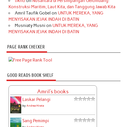
tikno
on
Nusantara di Persimpangan Gelombang:
Konstruksi Maritim, Laut Kita, dan Tanggung Jawab Kita
Amril Taufik Gobel
on
UNTUK MEREKA, YANG
MENYISAKAN JEJAK INDAH DI BATIN
Musniaty Musni
on
UNTUK MEREKA, YANG
MENYISAKAN JEJAK INDAH DI BATIN
PAGE RANK CHECKER
GOOD READS BOOK SHELF
Amril's books
Laskar Pelangi
by
Andrea Hirata
Sang Pemimpi
by
Andrea Hirata