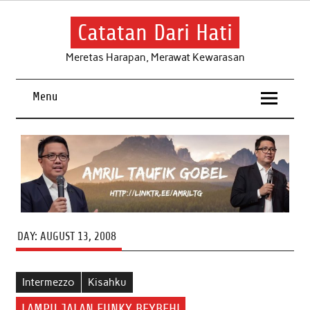
Skip
to
content
Catatan Dari Hati
Meretas Harapan, Merawat Kewarasan
Menu
DAY:
AUGUST 13, 2008
Intermezzo
Kisahku
LAMPU JALAN FUNKY BEYBEH!