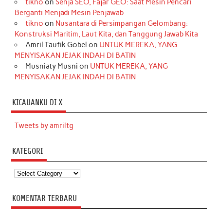
tikno
on
Senja SEO, Fajar GEO: Saat Mesin Pencari
Berganti Menjadi Mesin Penjawab
tikno
on
Nusantara di Persimpangan Gelombang:
Konstruksi Maritim, Laut Kita, dan Tanggung Jawab Kita
Amril Taufik Gobel
on
UNTUK MEREKA, YANG
MENYISAKAN JEJAK INDAH DI BATIN
Musniaty Musni
on
UNTUK MEREKA, YANG
MENYISAKAN JEJAK INDAH DI BATIN
KICAUANKU DI X
Tweets by amriltg
KATEGORI
Kategori
KOMENTAR TERBARU