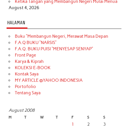
Ketika Tangan yang Membangun Negeri Mulai Menua
August 4, 2026
HALAMAN
Buku “Membangun Negeri, Merawat Masa Depan
F.A.Q BUKU “NARSIS”
F.A.Q. BUKU PUISI “MENYESAP SENYAP”
Front Page
Karya & Kiprah
KOLEKSI E-BOOK
Kontak Saya
MY ARTICLE @YAHOO INDONESIA
Portofolio
Tentang Saya
August 2008
M
T
W
T
F
S
S
1
2
3