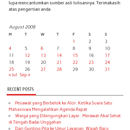
lupa mencantumkan sumber asli tulisannya. Terimakasih
atas pengertian anda
August 2008
M
T
W
T
F
S
S
1
2
3
4
5
6
7
8
9
10
11
12
13
14
15
16
17
18
19
20
21
22
23
24
25
26
27
28
29
30
31
« Jul
Sep »
RECENT POSTS
Pesawat yang Berbelok ke Alor: Ketika Suara Satu
Mahasiswa Mengalahkan Agenda Rapat
Warga yang Dibingungkan Layar : Merawat Akal Sehat
di Tengah Badai Unggahan
Dari Gunting Pita ke Umur Layanan: Wajah Baru