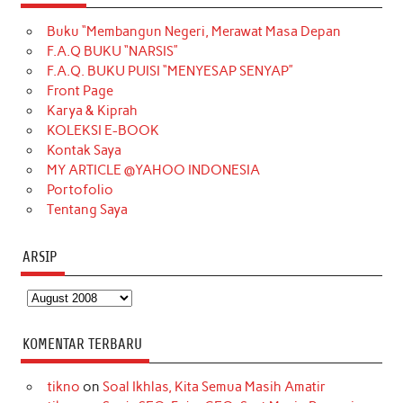
e
t
T
t
k
t
T
Buku “Membangun Negeri, Merawat Masa Depan
b
a
o
e
e
t
u
F.A.Q BUKU “NARSIS”
o
g
k
r
d
e
b
F.A.Q. BUKU PUISI “MENYESAP SENYAP”
o
r
e
I
r
e
Front Page
Karya & Kiprah
k
a
s
n
KOLEKSI E-BOOK
m
t
Kontak Saya
MY ARTICLE @YAHOO INDONESIA
Portofolio
Tentang Saya
ARSIP
Arsip
KOMENTAR TERBARU
tikno
on
Soal Ikhlas, Kita Semua Masih Amatir