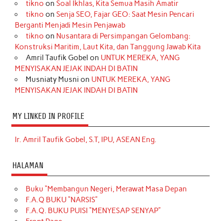
tikno
on
Soal Ikhlas, Kita Semua Masih Amatir
tikno
on
Senja SEO, Fajar GEO: Saat Mesin Pencari
Berganti Menjadi Mesin Penjawab
tikno
on
Nusantara di Persimpangan Gelombang:
Konstruksi Maritim, Laut Kita, dan Tanggung Jawab Kita
Amril Taufik Gobel
on
UNTUK MEREKA, YANG
MENYISAKAN JEJAK INDAH DI BATIN
Musniaty Musni
on
UNTUK MEREKA, YANG
MENYISAKAN JEJAK INDAH DI BATIN
MY LINKED IN PROFILE
Ir. Amril Taufik Gobel, S.T, IPU, ASEAN Eng.
HALAMAN
Buku “Membangun Negeri, Merawat Masa Depan
F.A.Q BUKU “NARSIS”
F.A.Q. BUKU PUISI “MENYESAP SENYAP”