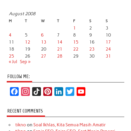
August 2008
M
T
W
T
F
S
S
1
2
3
4
5
6
7
8
9
10
11
12
13
14
15
16
17
18
19
20
21
22
23
24
25
26
27
28
29
30
31
« Jul
Sep »
FOLLOW ME:
F
I
T
P
L
T
Y
a
n
i
i
i
w
o
c
s
k
n
n
i
u
RECENT COMMENTS
e
t
T
t
k
t
T
tikno
on
Soal Ikhlas, Kita Semua Masih Amatir
b
a
o
e
e
t
u