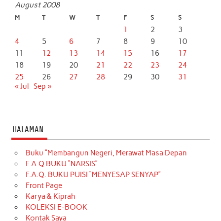
August 2008
M
T
W
T
F
S
S
1
2
3
4
5
6
7
8
9
10
11
12
13
14
15
16
17
18
19
20
21
22
23
24
25
26
27
28
29
30
31
« Jul
Sep »
HALAMAN
Buku “Membangun Negeri, Merawat Masa Depan
F.A.Q BUKU “NARSIS”
F.A.Q. BUKU PUISI “MENYESAP SENYAP”
Front Page
Karya & Kiprah
KOLEKSI E-BOOK
Kontak Saya