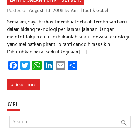
Posted on
August 13, 2008
by
Amril Taufik Gobel
Semalam, saya berhasil membuat sebuah terobosan baru
dalam bidang teknologi per-lampu-jalanan. Jangan
melotot takjub dulu. Ini bukanlah suatu inovasi teknologi
yang melibatkan piranti-piranti canggih masa kini.
Dibutuhkan bekal sedikit kegilaan […]
F
T
W
L
E
S
a
w
h
i
m
h
c
i
a
n
a
a
» Read more
e
t
t
k
i
r
b
t
s
e
l
e
CARI
o
e
A
d
o
r
p
I
k
p
n