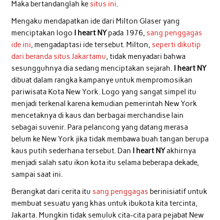
Maka bertandanglah ke
situs ini
.
Mengaku mendapatkan ide dari Milton Glaser yang
menciptakan logo
I heart NY
pada 1976,
sang penggagas
ide ini
, mengadaptasi ide tersebut. Milton,
seperti dikutip
dari beranda situs Jakartamu
, tidak menyadari bahwa
sesungguhnya dia sedang menciptakan sejarah.
I heart NY
dibuat dalam rangka kampanye untuk mempromosikan
pariwisata Kota New York. Logo yang sangat simpel itu
menjadi terkenal karena kemudian pemerintah New York
mencetaknya di kaus dan berbagai merchandise lain
sebagai suvenir. Para pelancong yang datang merasa
belum ke New York jika tidak membawa buah tangan berupa
kaus putih sederhana tersebut. Dan
I heart NY
akhirnya
menjadi salah satu ikon kota itu selama beberapa dekade,
sampai saat ini.
Berangkat dari cerita itu
sang penggagas
berinisiatif untuk
membuat sesuatu yang khas untuk ibukota kita tercinta,
Jakarta. Mungkin tidak semuluk cita-cita para pejabat New