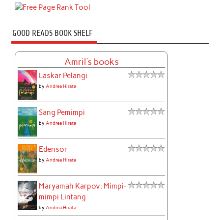
GOOD READS BOOK SHELF
Amril's books
Laskar Pelangi
by
Andrea Hirata
Sang Pemimpi
by
Andrea Hirata
Edensor
by
Andrea Hirata
Maryamah Karpov: Mimpi-
mimpi Lintang
by
Andrea Hirata