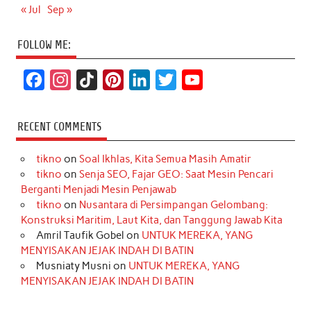
« Jul
Sep »
FOLLOW ME:
F
I
T
P
L
T
Y
a
n
i
i
i
w
o
c
s
k
n
n
i
u
RECENT COMMENTS
e
t
T
t
k
t
T
tikno
on
Soal Ikhlas, Kita Semua Masih Amatir
b
a
o
e
e
t
u
tikno
on
Senja SEO, Fajar GEO: Saat Mesin Pencari
o
g
k
r
d
e
b
Berganti Menjadi Mesin Penjawab
o
r
e
I
r
e
tikno
on
Nusantara di Persimpangan Gelombang:
Konstruksi Maritim, Laut Kita, dan Tanggung Jawab Kita
k
a
s
n
Amril Taufik Gobel
on
UNTUK MEREKA, YANG
m
t
MENYISAKAN JEJAK INDAH DI BATIN
Musniaty Musni
on
UNTUK MEREKA, YANG
MENYISAKAN JEJAK INDAH DI BATIN