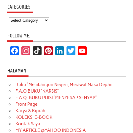
CATEGORIES
Categories
FOLLOW ME:
F
I
T
P
L
T
Y
a
n
i
i
i
w
o
c
s
k
n
n
i
u
HALAMAN
e
t
T
t
k
t
T
Buku “Membangun Negeri, Merawat Masa Depan
b
a
o
e
e
t
u
F.A.Q BUKU “NARSIS”
o
g
k
r
d
e
b
F.A.Q. BUKU PUISI “MENYESAP SENYAP”
o
r
e
I
r
e
Front Page
Karya & Kiprah
k
a
s
n
KOLEKSI E-BOOK
m
t
Kontak Saya
MY ARTICLE @YAHOO INDONESIA