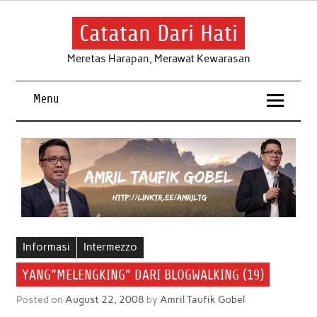
Skip
to
content
Catatan Dari Hati
Meretas Harapan, Merawat Kewarasan
Menu
Informasi
Intermezzo
YANG”MELENGKING” DARI BLOGWALKING (19)
Posted on
August 22, 2008
by
Amril Taufik Gobel