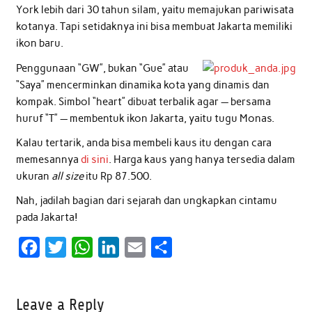
York lebih dari 30 tahun silam, yaitu memajukan pariwisata
kotanya. Tapi setidaknya ini bisa membuat Jakarta memiliki
ikon baru.
Penggunaan “GW”, bukan “Gue” atau
“Saya” mencerminkan dinamika kota yang dinamis dan
kompak. Simbol “heart” dibuat terbalik agar — bersama
huruf “T” — membentuk ikon Jakarta, yaitu tugu Monas.
Kalau tertarik, anda bisa membeli kaus itu dengan cara
memesannya
di sini
. Harga kaus yang hanya tersedia dalam
ukuran
all size
itu Rp 87.500.
Nah, jadilah bagian dari sejarah dan ungkapkan cintamu
pada Jakarta!
F
T
W
L
E
S
a
w
h
i
m
h
c
i
a
n
a
a
Leave a Reply
e
t
t
k
i
r