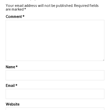
Your email address will not be published.
Required fields
b
t
s
e
l
e
are marked
*
o
e
A
d
Comment
*
o
r
p
I
k
p
n
Name
*
Email
*
Website