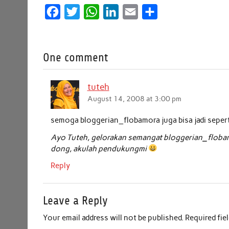
F
T
W
L
E
S
a
w
h
i
m
h
c
i
a
n
a
a
One comment
e
t
t
k
i
r
b
t
s
e
l
e
tuteh
o
e
A
d
August 14, 2008 at 3:00 pm
o
r
p
I
k
p
n
semoga bloggerian_flobamora juga bisa jadi seperti
Ayo Tuteh, gelorakan semangat bloggerian_flobam
dong, akulah pendukungmi
Reply
Leave a Reply
Your email address will not be published.
Required fie