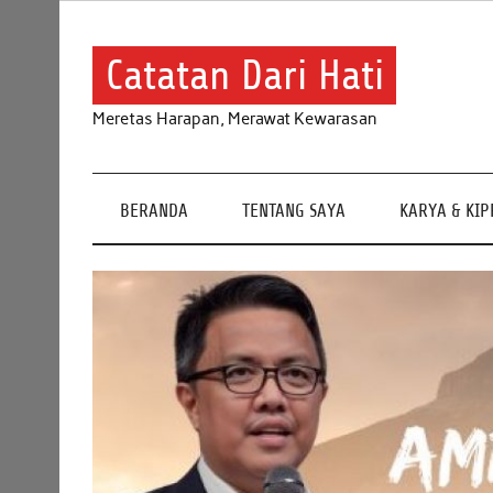
Skip
to
content
Catatan Dari Hati
Meretas Harapan, Merawat Kewarasan
BERANDA
TENTANG SAYA
KARYA & KI