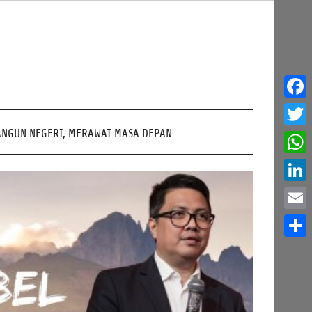
Face
NGUN NEGERI, MERAWAT MASA DEPAN
Twitt
What
Linke
Email
Share