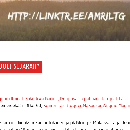
DULI SEJARAH”
jungi Rumah Sakit Jiwa Bangli, Denpasar tepat pada tanggal 17
Kemerdekaan RI ke-63,
Komunitas Blogger Makassar Anging Mamm
 Acara ini dimaksudkan untuk mengajak Blogger Makassar agar leb
akan bahwa “Bangsa yang besar adalah bangsa yang menghargai