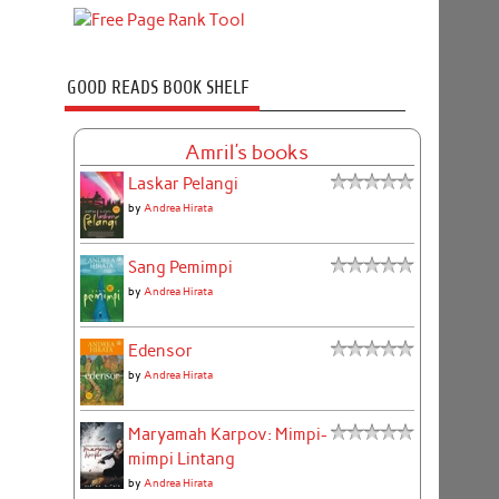
GOOD READS BOOK SHELF
Amril's books
Laskar Pelangi
by
Andrea Hirata
Sang Pemimpi
by
Andrea Hirata
Edensor
by
Andrea Hirata
Maryamah Karpov: Mimpi-
mimpi Lintang
by
Andrea Hirata