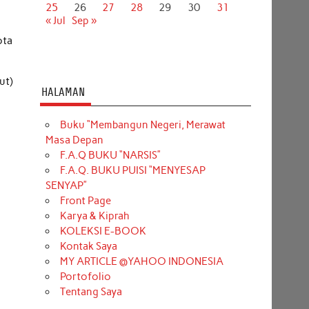
25
26
27
28
29
30
31
« Jul
Sep »
ota
ut)
HALAMAN
Buku “Membangun Negeri, Merawat
Masa Depan
F.A.Q BUKU “NARSIS”
F.A.Q. BUKU PUISI “MENYESAP
SENYAP”
Front Page
Karya & Kiprah
KOLEKSI E-BOOK
Kontak Saya
MY ARTICLE @YAHOO INDONESIA
Portofolio
Tentang Saya