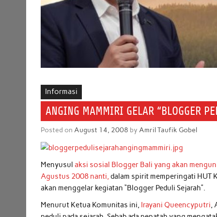
Informasi
ANGING MAMMIRI GELAR “BLOGGER PE
Posted on
August 14, 2008
by
Amril Taufik Gobel
Menyusul
aksi sosial Blogger Bali yang akan mengun
Agustus 2008 nanti,
dalam spirit memperingati HUT 
akan menggelar kegiatan “Blogger Peduli Sejarah”.
Menurut Ketua Komunitas ini,
Irayani Queencyputri
,
peduli pada sejarah. Sebab ada pepatah yang mengat