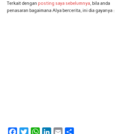
Terkait dengan
posting saya sebelumnya
, bila anda
penasaran bagaimana Alya bercerita, ini dia gayanya :
F
T
W
L
E
S