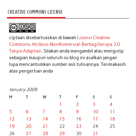
CREATIVE COMMONS LICENSE
ciptaan disebarluaskan di bawah
Lisensi Creative
Commons Atribusi-NonKomersial-BerbagiSerupa 3.0
Tanpa Adaptasi
. Silakan anda mengambil atau mengutip
sebagian maupun seluruh isi blog ini asalkan jangan
lupa mencantumkan sumber asli tulisannya. Terimakasih
atas pengertian anda
January 2009
M
T
W
T
F
S
S
1
2
3
4
5
6
7
8
9
10
11
12
13
14
15
16
17
18
19
20
21
22
23
24
25
26
27
28
29
30
31