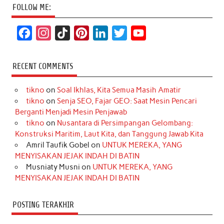
FOLLOW ME:
F
I
T
P
L
T
Y
a
n
i
i
i
w
o
c
s
k
n
n
i
u
RECENT COMMENTS
e
t
T
t
k
t
T
tikno
on
Soal Ikhlas, Kita Semua Masih Amatir
b
a
o
e
e
t
u
tikno
on
Senja SEO, Fajar GEO: Saat Mesin Pencari
o
g
k
r
d
e
b
Berganti Menjadi Mesin Penjawab
o
r
e
I
r
e
tikno
on
Nusantara di Persimpangan Gelombang:
Konstruksi Maritim, Laut Kita, dan Tanggung Jawab Kita
k
a
s
n
Amril Taufik Gobel
on
UNTUK MEREKA, YANG
m
t
MENYISAKAN JEJAK INDAH DI BATIN
Musniaty Musni
on
UNTUK MEREKA, YANG
MENYISAKAN JEJAK INDAH DI BATIN
POSTING TERAKHIR