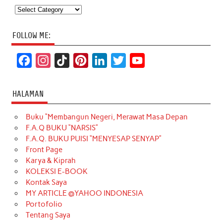
Categories
FOLLOW ME:
F
I
T
P
L
T
Y
a
n
i
i
i
w
o
c
s
k
n
n
i
u
HALAMAN
e
t
T
t
k
t
T
Buku “Membangun Negeri, Merawat Masa Depan
b
a
o
e
e
t
u
F.A.Q BUKU “NARSIS”
o
g
k
r
d
e
b
F.A.Q. BUKU PUISI “MENYESAP SENYAP”
o
r
e
I
r
e
Front Page
Karya & Kiprah
k
a
s
n
KOLEKSI E-BOOK
m
t
Kontak Saya
MY ARTICLE @YAHOO INDONESIA
Portofolio
Tentang Saya