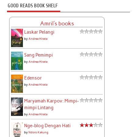
GOOD READS BOOK SHELF
Amril's books
Laskar Pelangi
by
Andrea Hirata
Sang Pemimpi
by
Andrea Hirata
Edensor
by
Andrea Hirata
Maryamah Karpov: Mimpi-
mimpi Lintang
by
Andrea Hirata
Nge-blog Dengan Hati
by
Ndoro Kakung