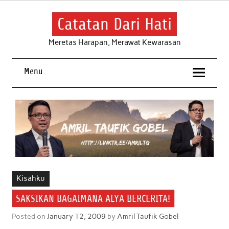
Skip
to
content
Catatan Dari Hati
Meretas Harapan, Merawat Kewarasan
Menu
Kisahku
SAKSIKAN BAGAIMANA ALYA BERCERITA!
Posted on
January 12, 2009
by
Amril Taufik Gobel