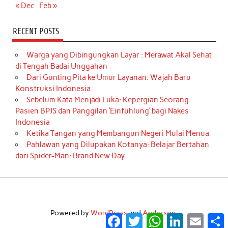
« Dec
Feb »
RECENT POSTS
Warga yang Dibingungkan Layar : Merawat Akal Sehat
di Tengah Badai Unggahan
Dari Gunting Pita ke Umur Layanan: Wajah Baru
Konstruksi Indonesia
Sebelum Kata Menjadi Luka: Kepergian Seorang
Pasien BPJS dan Panggilan ‘Einfühlung’ bagi Nakes
Indonesia
Ketika Tangan yang Membangun Negeri Mulai Menua
Pahlawan yang Dilupakan Kotanya: Belajar Bertahan
dari Spider-Man: Brand New Day
Powered by
WordPress
and
Anderson
.
Facebook
Twitter
WhatsApp
LinkedIn
Email
S