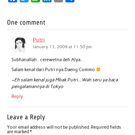
a
w
h
i
m
h
c
i
a
n
a
a
One comment
e
t
t
k
i
r
b
t
s
e
l
e
Putri
o
e
A
d
January 13, 2009 at 11:50 pm
o
r
p
I
Subhanallah.. cerewetna deh Alya..
k
p
n
Salam kenal dari Putri nya Daeng Commo
–Eh salam kenal juga Mbak Putri…Wah seru ya baca
pengalamannya di Tokyo
Reply
Leave a Reply
Your email address will not be published.
Required fields
are marked
*