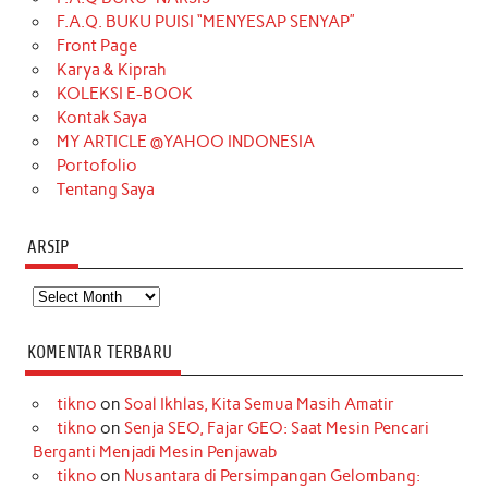
o
g
k
r
d
e
b
F.A.Q. BUKU PUISI “MENYESAP SENYAP”
o
r
e
I
r
e
Front Page
Karya & Kiprah
k
a
s
n
KOLEKSI E-BOOK
m
t
Kontak Saya
MY ARTICLE @YAHOO INDONESIA
Portofolio
Tentang Saya
ARSIP
Arsip
KOMENTAR TERBARU
tikno
on
Soal Ikhlas, Kita Semua Masih Amatir
tikno
on
Senja SEO, Fajar GEO: Saat Mesin Pencari
Berganti Menjadi Mesin Penjawab
tikno
on
Nusantara di Persimpangan Gelombang: