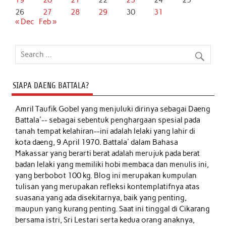
19
20
21
22
23
24
25
26
27
28
29
30
31
« Dec
Feb »
SIAPA DAENG BATTALA?
Amril Taufik Gobel
yang menjuluki dirinya sebagai Daeng
Battala'-- sebagai sebentuk penghargaan spesial pada
tanah tempat kelahiran--ini adalah lelaki yang lahir di
kota daeng, 9 April 1970. Battala' dalam Bahasa
Makassar yang berarti berat adalah merujuk pada berat
badan lelaki yang memiliki hobi membaca dan menulis ini,
yang berbobot 100 kg. Blog ini merupakan kumpulan
tulisan yang merupakan refleksi kontemplatifnya atas
suasana yang ada disekitarnya, baik yang penting,
maupun yang kurang penting. Saat ini tinggal di Cikarang
bersama istri, Sri Lestari serta kedua orang anaknya,