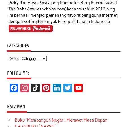
Rizky dan Alya. Pada ajang Kompetisi Blog Internasional
The Bobs (www.thebobs.com) keenam tahun 2010 blog
ini berhasil menjadi pemenang favorit pengguna internet
dengan voting terbanyak kategori Bahasa Indonesia.
CATEGORIES
Categories
FOLLOW ME:
F
I
T
P
L
T
Y
a
n
i
i
i
w
o
c
s
k
n
n
i
u
HALAMAN
e
t
T
t
k
t
T
Buku “Membangun Negeri, Merawat Masa Depan
b
a
o
e
e
t
u
F.A.Q BUKU “NARSIS”