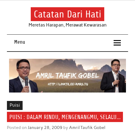
Skip
to
content
Catatan Dari Hati
Meretas Harapan, Merawat Kewarasan
Menu
Puisi
PUISI : DALAM RINDU, MENGENANGMU, SELALU…
Posted on
January 28, 2009
by
Amril Taufik Gobel