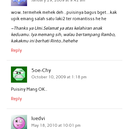
January 29, 2009 at 9:42 am
o
r
p
I
wow..termehek mehek deh ..puisinya bagus bget…kak
k
p
n
upik emang salah satu laki2 ter romantisss he he
–Thanks ya Umi.Selamat ya atas kelahiran anak
keduamu. Iya memang sih, walau bertampang Rambo,
kakakmu ini berhati Rinto..hehehe
Reply
5oe-Chy
October 10, 2009 at 1:18 pm
Puisiny Mang OK..
Reply
luedvi
May 18, 2010 at 10:01 pm