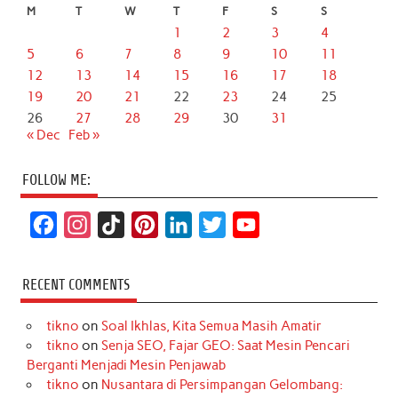
M
T
W
T
F
S
S
1
2
3
4
5
6
7
8
9
10
11
12
13
14
15
16
17
18
19
20
21
22
23
24
25
26
27
28
29
30
31
« Dec
Feb »
FOLLOW ME:
F
I
T
P
L
T
Y
a
n
i
i
i
w
o
c
s
k
n
n
i
u
RECENT COMMENTS
e
t
T
t
k
t
T
tikno
on
Soal Ikhlas, Kita Semua Masih Amatir
b
a
o
e
e
t
u
tikno
on
Senja SEO, Fajar GEO: Saat Mesin Pencari
o
g
k
r
d
e
b
Berganti Menjadi Mesin Penjawab
o
r
e
I
r
e
tikno
on
Nusantara di Persimpangan Gelombang: