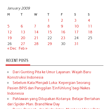
January 2009
M
T
W
T
F
S
S
1
2
3
4
5
6
7
8
9
10
11
12
13
14
15
16
17
18
19
20
21
22
23
24
25
26
27
28
29
30
31
« Dec
Feb »
RECENT POSTS
Dari Gunting Pita ke Umur Layanan: Wajah Baru
Konstruksi Indonesia
Sebelum Kata Menjadi Luka: Kepergian Seorang
Pasien BPJS dan Panggilan ‘Einfühlung’ bagi Nakes
Indonesia
Pahlawan yang Dilupakan Kotanya: Belajar Bertahan
dari Spider-Man: Brand New Day