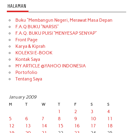
HALAMAN
Buku “Membangun Negeri, Merawat Masa Depan
F.A.Q BUKU “NARSIS”
F.A.Q. BUKU PUISI “MENYESAP SENYAP”
Front Page
Karya & Kiprah
KOLEKSI E-BOOK
Kontak Saya
MY ARTICLE @YAHOO INDONESIA
Portofolio
Tentang Saya
January 2009
M
T
W
T
F
S
S
1
2
3
4
5
6
7
8
9
10
11
12
13
14
15
16
17
18