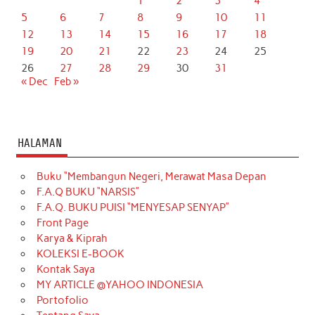
1
2
3
4
5
6
7
8
9
10
11
12
13
14
15
16
17
18
19
20
21
22
23
24
25
26
27
28
29
30
31
« Dec
Feb »
HALAMAN
Buku “Membangun Negeri, Merawat Masa Depan
F.A.Q BUKU “NARSIS”
F.A.Q. BUKU PUISI “MENYESAP SENYAP”
Front Page
Karya & Kiprah
KOLEKSI E-BOOK
Kontak Saya
MY ARTICLE @YAHOO INDONESIA
Portofolio