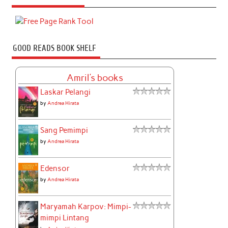
GOOD READS BOOK SHELF
Amril's books
Laskar Pelangi
by
Andrea Hirata
Sang Pemimpi
by
Andrea Hirata
Edensor
by
Andrea Hirata
Maryamah Karpov: Mimpi-
mimpi Lintang