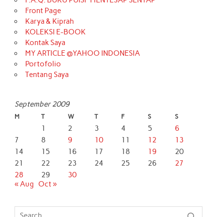
F.A.Q. BUKU PUISI “MENYESAP SENYAP”
Front Page
Karya & Kiprah
KOLEKSI E-BOOK
Kontak Saya
MY ARTICLE @YAHOO INDONESIA
Portofolio
Tentang Saya
September 2009
M
T
W
T
F
S
S
1
2
3
4
5
6
7
8
9
10
11
12
13
14
15
16
17
18
19
20
21
22
23
24
25
26
27
28
29
30
« Aug
Oct »