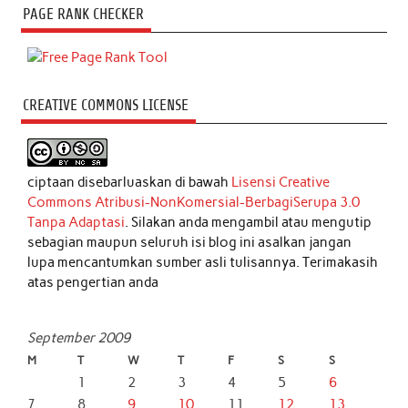
PAGE RANK CHECKER
CREATIVE COMMONS LICENSE
ciptaan disebarluaskan di bawah
Lisensi Creative
Commons Atribusi-NonKomersial-BerbagiSerupa 3.0
Tanpa Adaptasi
. Silakan anda mengambil atau mengutip
sebagian maupun seluruh isi blog ini asalkan jangan
lupa mencantumkan sumber asli tulisannya. Terimakasih
atas pengertian anda
September 2009
M
T
W
T
F
S
S
1
2
3
4
5
6
7
8
9
10
11
12
13