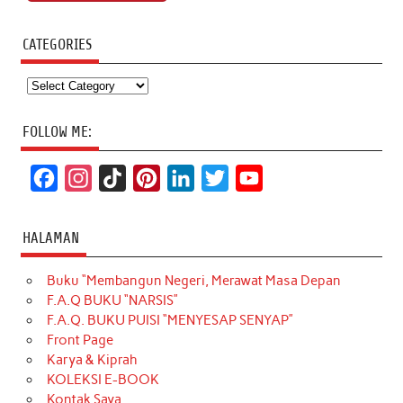
CATEGORIES
Categories
FOLLOW ME:
F
I
T
P
L
T
Y
a
n
i
i
i
w
o
c
s
k
n
n
i
u
HALAMAN
e
t
T
t
k
t
T
Buku “Membangun Negeri, Merawat Masa Depan
b
a
o
e
e
t
u
F.A.Q BUKU “NARSIS”
o
g
k
r
d
e
b
F.A.Q. BUKU PUISI “MENYESAP SENYAP”
o
r
e
I
r
e
Front Page
Karya & Kiprah
k
a
s
n
KOLEKSI E-BOOK
m
t
Kontak Saya