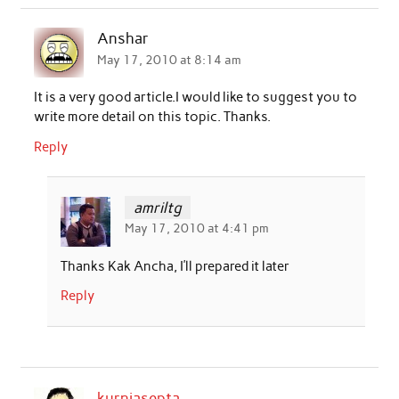
b
t
s
e
l
e
Anshar
o
e
A
d
May 17, 2010 at 8:14 am
o
r
p
I
It is a very good article.I would like to suggest you to
k
p
n
write more detail on this topic. Thanks.
Reply
amriltg
May 17, 2010 at 4:41 pm
Thanks Kak Ancha, I’ll prepared it later
Reply
kurniasepta