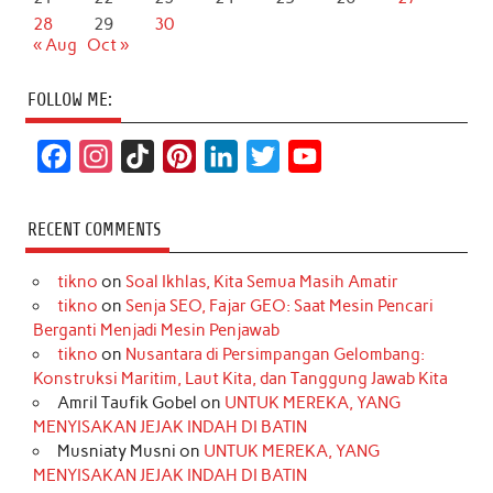
28
29
30
« Aug
Oct »
FOLLOW ME:
F
I
T
P
L
T
Y
a
n
i
i
i
w
o
c
s
k
n
n
i
u
RECENT COMMENTS
e
t
T
t
k
t
T
tikno
on
Soal Ikhlas, Kita Semua Masih Amatir
b
a
o
e
e
t
u
tikno
on
Senja SEO, Fajar GEO: Saat Mesin Pencari
o
g
k
r
d
e
b
Berganti Menjadi Mesin Penjawab
o
r
e
I
r
e
tikno
on
Nusantara di Persimpangan Gelombang:
Konstruksi Maritim, Laut Kita, dan Tanggung Jawab Kita
k
a
s
n
Amril Taufik Gobel
on
UNTUK MEREKA, YANG
m
t
MENYISAKAN JEJAK INDAH DI BATIN
Musniaty Musni
on
UNTUK MEREKA, YANG
MENYISAKAN JEJAK INDAH DI BATIN