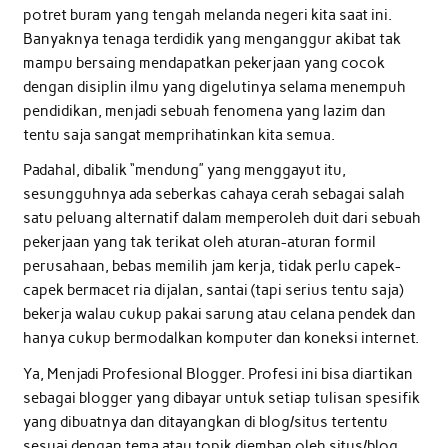
potret buram yang tengah melanda negeri kita saat ini.
Banyaknya tenaga terdidik yang menganggur akibat tak
mampu bersaing mendapatkan pekerjaan yang cocok
dengan disiplin ilmu yang digelutinya selama menempuh
pendidikan, menjadi sebuah fenomena yang lazim dan
tentu saja sangat memprihatinkan kita semua.
Padahal, dibalik “mendung” yang menggayut itu,
sesungguhnya ada seberkas cahaya cerah sebagai salah
satu peluang alternatif dalam memperoleh duit dari sebuah
pekerjaan yang tak terikat oleh aturan-aturan formil
perusahaan, bebas memilih jam kerja, tidak perlu capek-
capek bermacet ria dijalan, santai (tapi serius tentu saja)
bekerja walau cukup pakai sarung atau celana pendek dan
hanya cukup bermodalkan komputer dan koneksi internet.
Ya, Menjadi Profesional Blogger. Profesi ini bisa diartikan
sebagai blogger yang dibayar untuk setiap tulisan spesifik
yang dibuatnya dan ditayangkan di blog/situs tertentu
sesuai dengan tema atau topik diemban oleh situs/blog