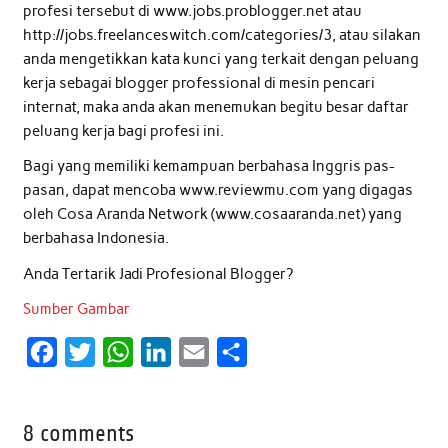
profesi tersebut di www.jobs.problogger.net atau
http://jobs.freelanceswitch.com/categories/3, atau silakan
anda mengetikkan kata kunci yang terkait dengan peluang
kerja sebagai blogger professional di mesin pencari
internat, maka anda akan menemukan begitu besar daftar
peluang kerja bagi profesi ini.
Bagi yang memiliki kemampuan berbahasa Inggris pas-
pasan, dapat mencoba www.reviewmu.com yang digagas
oleh Cosa Aranda Network (www.cosaaranda.net) yang
berbahasa Indonesia.
Anda Tertarik Jadi Profesional Blogger?
Sumber Gambar
F
T
W
L
E
S
a
w
h
i
m
h
c
i
a
n
a
a
8 comments
e
t
t
k
i
r