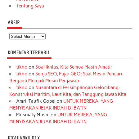
Tentang Saya
ARSIP
Arsip
KOMENTAR TERBARU
tikno
on
Soal Ikhlas, Kita Semua Masih Amatir
tikno
on
Senja SEO, Fajar GEO: Saat Mesin Pencari
Berganti Menjadi Mesin Penjawab
tikno
on
Nusantara di Persimpangan Gelombang:
Konstruksi Maritim, Laut Kita, dan Tanggung Jawab Kita
Amril Taufik Gobel
on
UNTUK MEREKA, YANG
MENYISAKAN JEJAK INDAH DI BATIN
Musniaty Musni
on
UNTUK MEREKA, YANG
MENYISAKAN JEJAK INDAH DI BATIN
KICAUANKU DI X