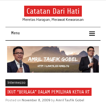
Skip
to
content
Catatan Dari Hati
Meretas Harapan, Merawat Kewarasan
Menu
Intermezzo
IKUT “BERLAGA” DALAM PEMILIHAN KETUA RT
Posted on
November 8, 2009
by
Amril Taufik Gobel