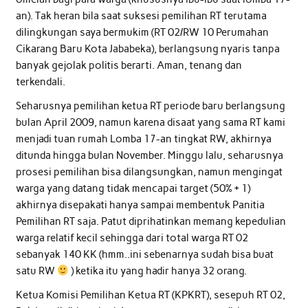
an). Tak heran bila saat suksesi pemilihan RT terutama
dilingkungan saya bermukim (RT 02/RW 10 Perumahan
Cikarang Baru Kota Jababeka), berlangsung nyaris tanpa
banyak gejolak politis berarti. Aman, tenang dan
terkendali.
Seharusnya pemilihan ketua RT periode baru berlangsung
bulan April 2009, namun karena disaat yang sama RT kami
menjadi tuan rumah Lomba 17-an tingkat RW, akhirnya
ditunda hingga bulan November. Minggu lalu, seharusnya
prosesi pemilihan bisa dilangsungkan, namun mengingat
warga yang datang tidak mencapai target (50% + 1)
akhirnya disepakati hanya sampai membentuk Panitia
Pemilihan RT saja. Patut diprihatinkan memang kepedulian
warga relatif kecil sehingga dari total warga RT 02
sebanyak 140 KK (hmm..ini sebenarnya sudah bisa buat
satu RW
) ketika itu yang hadir hanya 32 orang.
Ketua Komisi Pemilihan Ketua RT (KPKRT), sesepuh RT 02,