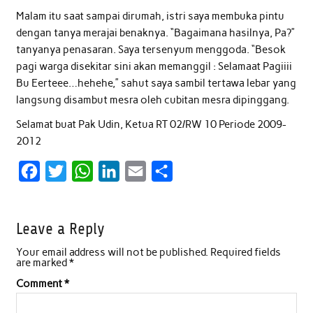
Malam itu saat sampai dirumah, istri saya membuka pintu
dengan tanya merajai benaknya. “Bagaimana hasilnya, Pa?”
tanyanya penasaran. Saya tersenyum menggoda. “Besok
pagi warga disekitar sini akan memanggil : Selamaat Pagiiii
Bu Eerteee…hehehe,” sahut saya sambil tertawa lebar yang
langsung disambut mesra oleh cubitan mesra dipinggang.
Selamat buat Pak Udin, Ketua RT 02/RW 10 Periode 2009-
2012
F
T
W
L
E
S
a
w
h
i
m
h
c
i
a
n
a
a
Leave a Reply
e
t
t
k
i
r
Your email address will not be published.
Required fields
b
t
s
e
l
e
are marked
*
o
e
A
d
Comment
*
o
r
p
I