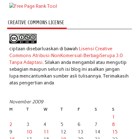
CREATIVE COMMONS LICENSE
ciptaan disebarluaskan di bawah
Lisensi Creative
Commons Atribusi-NonKomersial-BerbagiSerupa 3.0
Tanpa Adaptasi
. Silakan anda mengambil atau mengutip
sebagian maupun seluruh isi blog ini asalkan jangan
lupa mencantumkan sumber asli tulisannya. Terimakasih
atas pengertian anda
November 2009
M
T
W
T
F
S
S
1
2
3
4
5
6
7
8
9
10
11
12
13
14
15