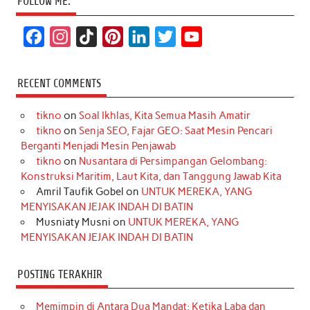
FOLLOW ME:
F
I
T
P
L
T
Y
a
n
i
i
i
w
o
c
s
k
n
n
i
u
RECENT COMMENTS
e
t
T
t
k
t
T
tikno
on
Soal Ikhlas, Kita Semua Masih Amatir
b
a
o
e
e
t
u
tikno
on
Senja SEO, Fajar GEO: Saat Mesin Pencari
o
g
k
r
d
e
b
Berganti Menjadi Mesin Penjawab
o
r
e
I
r
e
tikno
on
Nusantara di Persimpangan Gelombang:
Konstruksi Maritim, Laut Kita, dan Tanggung Jawab Kita
k
a
s
n
Amril Taufik Gobel
on
UNTUK MEREKA, YANG
m
t
MENYISAKAN JEJAK INDAH DI BATIN
Musniaty Musni
on
UNTUK MEREKA, YANG
MENYISAKAN JEJAK INDAH DI BATIN
POSTING TERAKHIR
Memimpin di Antara Dua Mandat: Ketika Laba dan