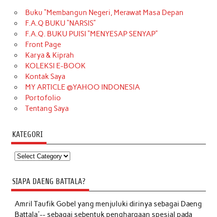
Buku “Membangun Negeri, Merawat Masa Depan
F.A.Q BUKU “NARSIS”
F.A.Q. BUKU PUISI “MENYESAP SENYAP”
Front Page
Karya & Kiprah
KOLEKSI E-BOOK
Kontak Saya
MY ARTICLE @YAHOO INDONESIA
Portofolio
Tentang Saya
KATEGORI
Kategori
SIAPA DAENG BATTALA?
Amril Taufik Gobel
yang menjuluki dirinya sebagai Daeng
Battala'-- sebagai sebentuk penghargaan spesial pada