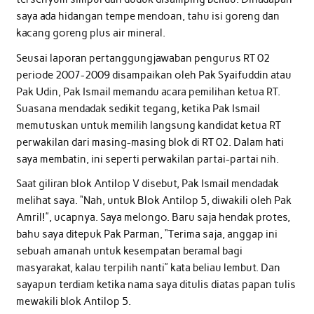
saya ada hidangan tempe mendoan, tahu isi goreng dan
kacang goreng plus air mineral.
Seusai laporan pertanggungjawaban pengurus RT 02
periode 2007-2009 disampaikan oleh Pak Syaifuddin atau
Pak Udin, Pak Ismail memandu acara pemilihan ketua RT.
Suasana mendadak sedikit tegang, ketika Pak Ismail
memutuskan untuk memilih langsung kandidat ketua RT
perwakilan dari masing-masing blok di RT 02. Dalam hati
saya membatin, ini seperti perwakilan partai-partai nih.
Saat giliran blok Antilop V disebut, Pak Ismail mendadak
melihat saya. “Nah, untuk Blok Antilop 5, diwakili oleh Pak
Amril!”, ucapnya. Saya melongo. Baru saja hendak protes,
bahu saya ditepuk Pak Parman, “Terima saja, anggap ini
sebuah amanah untuk kesempatan beramal bagi
masyarakat, kalau terpilih nanti” kata beliau lembut. Dan
sayapun terdiam ketika nama saya ditulis diatas papan tulis
mewakili blok Antilop 5.