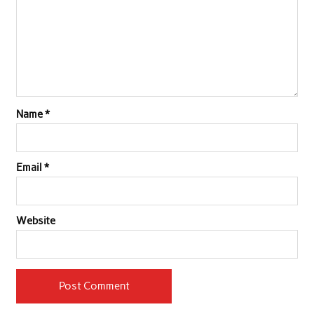
k
p
n
Name
*
Email
*
Website