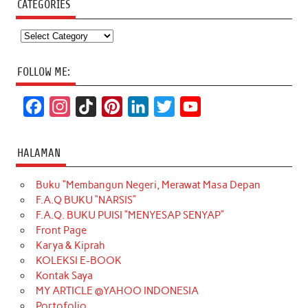
CATEGORIES
Categories
FOLLOW ME:
F
I
T
P
L
T
Y
a
n
i
i
i
w
o
c
s
k
n
n
i
u
HALAMAN
e
t
T
t
k
t
T
Buku “Membangun Negeri, Merawat Masa Depan
b
a
o
e
e
t
u
F.A.Q BUKU “NARSIS”
o
g
k
r
d
e
b
F.A.Q. BUKU PUISI “MENYESAP SENYAP”
o
r
e
I
r
e
Front Page
Karya & Kiprah
k
a
s
n
KOLEKSI E-BOOK
m
t
Kontak Saya
MY ARTICLE @YAHOO INDONESIA
Portofolio