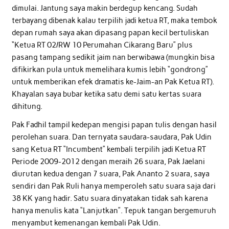
dimulai. Jantung saya makin berdegup kencang. Sudah
terbayang dibenak kalau terpilih jadi ketua RT, maka tembok
depan rumah saya akan dipasang papan kecil bertuliskan
“Ketua RT 02/RW 10 Perumahan Cikarang Baru” plus
pasang tampang sedikit jaim nan berwibawa (mungkin bisa
difikirkan pula untuk memelihara kumis lebih “gondrong”
untuk memberikan efek dramatis ke-Jaim-an Pak Ketua RT).
Khayalan saya bubar ketika satu demi satu kertas suara
dihitung.
Pak Fadhil tampil kedepan mengisi papan tulis dengan hasil
perolehan suara. Dan ternyata saudara-saudara, Pak Udin
sang Ketua RT “Incumbent” kembali terpilih jadi Ketua RT
Periode 2009-2012 dengan meraih 26 suara, Pak Jaelani
diurutan kedua dengan 7 suara, Pak Ananto 2 suara, saya
sendiri dan Pak Ruli hanya memperoleh satu suara saja dari
38 KK yang hadir. Satu suara dinyatakan tidak sah karena
hanya menulis kata “Lanjutkan”. Tepuk tangan bergemuruh
menyambut kemenangan kembali Pak Udin.