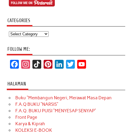
CATEGORIES
Categories
FOLLOW ME:
F
I
T
P
L
T
Y
a
n
i
i
i
w
o
c
s
k
n
n
i
u
HALAMAN
e
t
T
t
k
t
T
Buku “Membangun Negeri, Merawat Masa Depan
b
a
o
e
e
t
u
F.A.Q BUKU “NARSIS”
o
g
k
r
d
e
b
F.A.Q. BUKU PUISI “MENYESAP SENYAP”
o
r
e
I
r
e
Front Page
Karya & Kiprah
k
a
s
n
KOLEKSI E-BOOK