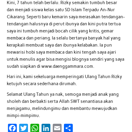
Kini, 7 tahun telah berlalu. Rizky semakin tumbuh besar
dan menjadi siswa kelas satu SD Islam Terpadu An-Nur
Cikarang. Seperti baru kemarin saya merasakan tendangan-
tendangan halusnya di perut ibunya dan kini putra tertua
saya ini tumbuh menjadi bocah cilik yang kritis, gemar
membaca dan periang. Ia selalu bertanya banyak hal yang
kerapkali membuat saya dan ibunya kelabakan. Ia pun
mewarisi hobi saya membaca dan kini tengah saya ajari
untuk menulis agar bisa mengisi blognya sendiri yang saya
sudah siapkan di www.daenggammara.com.
Hari ini, kami sekeluarga memperingati Ulang Tahun Rizky
ketujuh secara sederhana dirumah.
Selamat Ulang Tahun ya nak, semoga menjadi anak yang
sholeh dan berbakti serta Allah SWT senantiasa akan
menjagamu, melindungimu dan membantu mewujudkan
mimpi-mimpimu.
F
T
W
L
E
S