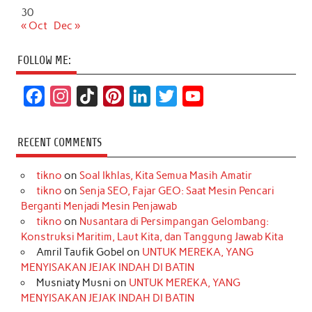
30
« Oct
Dec »
FOLLOW ME:
F
I
T
P
L
T
Y
a
n
i
i
i
w
o
c
s
k
n
n
i
u
RECENT COMMENTS
e
t
T
t
k
t
T
tikno
on
Soal Ikhlas, Kita Semua Masih Amatir
b
a
o
e
e
t
u
tikno
on
Senja SEO, Fajar GEO: Saat Mesin Pencari
o
g
k
r
d
e
b
Berganti Menjadi Mesin Penjawab
o
r
e
I
r
e
tikno
on
Nusantara di Persimpangan Gelombang:
Konstruksi Maritim, Laut Kita, dan Tanggung Jawab Kita
k
a
s
n
Amril Taufik Gobel
on
UNTUK MEREKA, YANG
m
t
MENYISAKAN JEJAK INDAH DI BATIN
Musniaty Musni
on
UNTUK MEREKA, YANG
MENYISAKAN JEJAK INDAH DI BATIN