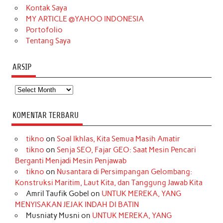
m
t
Kontak Saya
MY ARTICLE @YAHOO INDONESIA
Portofolio
Tentang Saya
ARSIP
Arsip
KOMENTAR TERBARU
tikno
on
Soal Ikhlas, Kita Semua Masih Amatir
tikno
on
Senja SEO, Fajar GEO: Saat Mesin Pencari
Berganti Menjadi Mesin Penjawab
tikno
on
Nusantara di Persimpangan Gelombang:
Konstruksi Maritim, Laut Kita, dan Tanggung Jawab Kita
Amril Taufik Gobel
on
UNTUK MEREKA, YANG
MENYISAKAN JEJAK INDAH DI BATIN
Musniaty Musni
on
UNTUK MEREKA, YANG