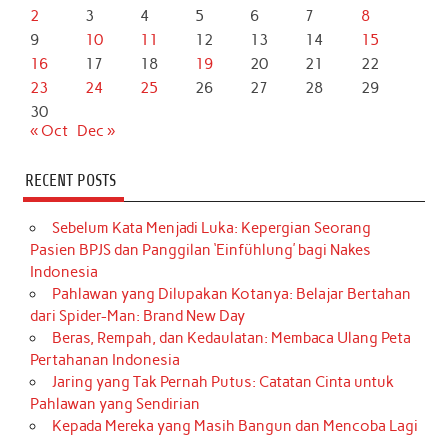
2
3
4
5
6
7
8
9
10
11
12
13
14
15
16
17
18
19
20
21
22
23
24
25
26
27
28
29
30
« Oct
Dec »
RECENT POSTS
Sebelum Kata Menjadi Luka: Kepergian Seorang
Pasien BPJS dan Panggilan ‘Einfühlung’ bagi Nakes
Indonesia
Pahlawan yang Dilupakan Kotanya: Belajar Bertahan
dari Spider-Man: Brand New Day
Beras, Rempah, dan Kedaulatan: Membaca Ulang Peta
Pertahanan Indonesia
Jaring yang Tak Pernah Putus: Catatan Cinta untuk
Pahlawan yang Sendirian
Kepada Mereka yang Masih Bangun dan Mencoba Lagi