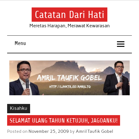
Skip
to
content
Catatan Dari Hati
Meretas Harapan, Merawat Kewarasan
Menu
Kisahku
SELAMAT ULANG TAHUN KETUJUH, JAGOANKU!
Posted on
November 25, 2009
by
Amril Taufik Gobel