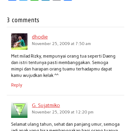
a
w
h
i
m
h
c
i
a
n
a
a
3 comments
e
t
t
k
i
r
b
t
s
e
l
e
dhodie
o
e
A
d
November 25, 2009 at 7:50 am
o
r
p
I
Met milad Rizky, mempunyai orang tua seperti Daeng
k
p
n
dan istri tentunya pasti membanggakan. Semoga
mimpi dan harapan orang tuamu terhadapmu dapat
kamu wujudkan kelak ^^
Reply
G. Sujatmiko
November 25, 2009 at 12:20 pm
Selamat ulang tahun, sehat dan panjang umur, semoga
jadi anak yang bisa membanggakan bagi orang tuanya.