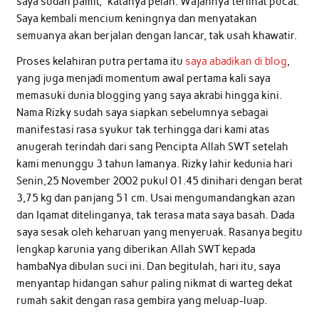
saya sudah pamit,” katanya pelan. Wajahnya terlihat pucat.
Saya kembali mencium keningnya dan menyatakan
semuanya akan berjalan dengan lancar, tak usah khawatir.
Proses kelahiran putra pertama itu
saya abadikan di blog
,
yang juga menjadi momentum awal pertama kali saya
memasuki dunia blogging yang saya akrabi hingga kini.
Nama Rizky sudah saya siapkan sebelumnya sebagai
manifestasi rasa syukur tak terhingga dari kami atas
anugerah terindah dari sang Pencipta Allah SWT setelah
kami menunggu 3 tahun lamanya. Rizky lahir kedunia hari
Senin,25 November 2002 pukul 01.45 dinihari dengan berat
3,75 kg dan panjang 51 cm. Usai mengumandangkan azan
dan Iqamat ditelinganya, tak terasa mata saya basah. Dada
saya sesak oleh keharuan yang menyeruak. Rasanya begitu
lengkap karunia yang diberikan Allah SWT kepada
hambaNya dibulan suci ini. Dan begitulah, hari itu, saya
menyantap hidangan sahur paling nikmat di warteg dekat
rumah sakit dengan rasa gembira yang meluap-luap.