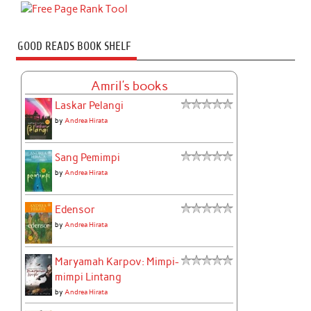
GOOD READS BOOK SHELF
Amril's books
Laskar Pelangi
by
Andrea Hirata
Sang Pemimpi
by
Andrea Hirata
Edensor
by
Andrea Hirata
Maryamah Karpov: Mimpi-
mimpi Lintang
by
Andrea Hirata