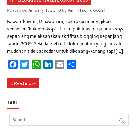
Posted on
January 1, 2010
by
Amril Taufik Gobel
Kawan-kawan, Dibawah ini, saya akan menyajikan
semacam “kaleidoskop” atau napak tilas perjalanan saya
sepanjang melaksanakan aktifitas blogging sepanjang
tahun 2009. Sekedar sebuah dokumentasi yang mudah-
mudahan tidak sekedar untuk dikenang-kenang tapi […]
F
T
W
L
E
S
a
w
h
i
m
h
c
i
a
n
a
a
» Read more
e
t
t
k
i
r
b
t
s
e
l
e
CARI
o
e
A
d
o
r
p
I
k
p
n