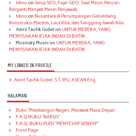
tikno
on
Senja SEO, Fajar GEO: Saat Mesin Pencari
Berganti Menjadi Mesin Penjawab
tikno
on
Nusantara di Persimpangan Gelombang:
Konstruksi Maritim, Laut Kita, dan Tanggung Jawab Kita
Amril Taufik Gobel
on
UNTUK MEREKA, YANG
MENYISAKAN JEJAK INDAH DI BATIN
Musniaty Musni
on
UNTUK MEREKA, YANG
MENYISAKAN JEJAK INDAH DI BATIN
MY LINKED IN PROFILE
Ir. Amril Taufik Gobel, S.T, IPU, ASEAN Eng.
HALAMAN
Buku “Membangun Negeri, Merawat Masa Depan
F.A.Q BUKU “NARSIS”
F.A.Q. BUKU PUISI “MENYESAP SENYAP”
Front Page