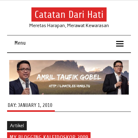
Skip
to
content
Catatan Dari Hati
Meretas Harapan, Merawat Kewarasan
Menu
DAY:
JANUARY 1, 2010
Artikel
MY BLOGGING KALEIDOSKOP 2009