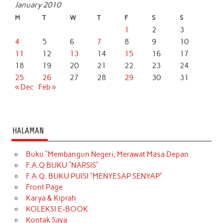
January 2010
M
T
W
T
F
S
S
1
2
3
4
5
6
7
8
9
10
11
12
13
14
15
16
17
18
19
20
21
22
23
24
25
26
27
28
29
30
31
« Dec
Feb »
HALAMAN
Buku “Membangun Negeri, Merawat Masa Depan
F.A.Q BUKU “NARSIS”
F.A.Q. BUKU PUISI “MENYESAP SENYAP”
Front Page
Karya & Kiprah
KOLEKSI E-BOOK
Kontak Saya