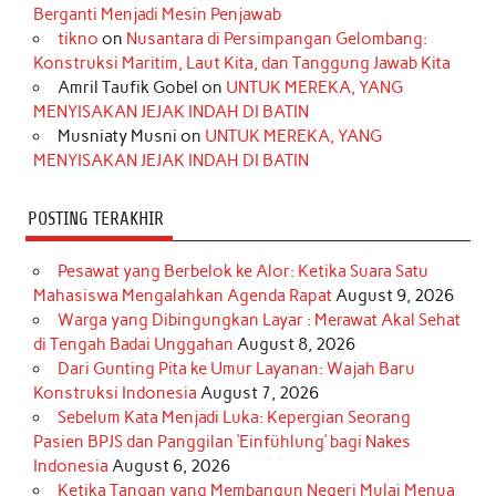
o
g
k
r
d
e
b
Berganti Menjadi Mesin Penjawab
o
r
e
I
r
e
tikno
on
Nusantara di Persimpangan Gelombang:
Konstruksi Maritim, Laut Kita, dan Tanggung Jawab Kita
k
a
s
n
Amril Taufik Gobel
on
UNTUK MEREKA, YANG
m
t
MENYISAKAN JEJAK INDAH DI BATIN
Musniaty Musni
on
UNTUK MEREKA, YANG
MENYISAKAN JEJAK INDAH DI BATIN
POSTING TERAKHIR
Pesawat yang Berbelok ke Alor: Ketika Suara Satu
Mahasiswa Mengalahkan Agenda Rapat
August 9, 2026
Warga yang Dibingungkan Layar : Merawat Akal Sehat
di Tengah Badai Unggahan
August 8, 2026
Dari Gunting Pita ke Umur Layanan: Wajah Baru
Konstruksi Indonesia
August 7, 2026
Sebelum Kata Menjadi Luka: Kepergian Seorang
Pasien BPJS dan Panggilan ‘Einfühlung’ bagi Nakes
Indonesia
August 6, 2026
Ketika Tangan yang Membangun Negeri Mulai Menua