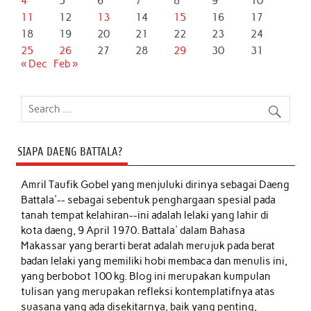
4
5
6
7
8
9
10
11
12
13
14
15
16
17
18
19
20
21
22
23
24
25
26
27
28
29
30
31
« Dec
Feb »
SIAPA DAENG BATTALA?
Amril Taufik Gobel
yang menjuluki dirinya sebagai Daeng
Battala'-- sebagai sebentuk penghargaan spesial pada
tanah tempat kelahiran--ini adalah lelaki yang lahir di
kota daeng, 9 April 1970. Battala' dalam Bahasa
Makassar yang berarti berat adalah merujuk pada berat
badan lelaki yang memiliki hobi membaca dan menulis ini,
yang berbobot 100 kg. Blog ini merupakan kumpulan
tulisan yang merupakan refleksi kontemplatifnya atas
suasana yang ada disekitarnya, baik yang penting,