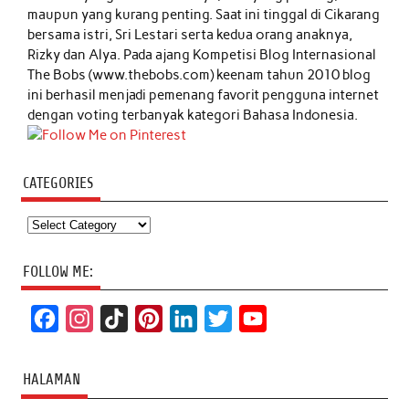
maupun yang kurang penting. Saat ini tinggal di Cikarang
bersama istri, Sri Lestari serta kedua orang anaknya,
Rizky dan Alya. Pada ajang Kompetisi Blog Internasional
The Bobs (www.thebobs.com) keenam tahun 2010 blog
ini berhasil menjadi pemenang favorit pengguna internet
dengan voting terbanyak kategori Bahasa Indonesia.
CATEGORIES
Categories
FOLLOW ME:
F
I
T
P
L
T
Y
a
n
i
i
i
w
o
c
s
k
n
n
i
u
HALAMAN
e
t
T
t
k
t
T