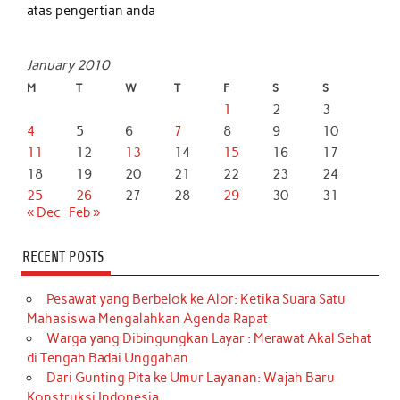
atas pengertian anda
January 2010
M
T
W
T
F
S
S
1
2
3
4
5
6
7
8
9
10
11
12
13
14
15
16
17
18
19
20
21
22
23
24
25
26
27
28
29
30
31
« Dec
Feb »
RECENT POSTS
Pesawat yang Berbelok ke Alor: Ketika Suara Satu
Mahasiswa Mengalahkan Agenda Rapat
Warga yang Dibingungkan Layar : Merawat Akal Sehat
di Tengah Badai Unggahan
Dari Gunting Pita ke Umur Layanan: Wajah Baru
Konstruksi Indonesia