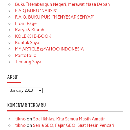
Buku “Membangun Negeri, Merawat Masa Depan
b
a
o
e
e
t
u
F.A.Q BUKU “NARSIS”
o
g
k
r
d
e
b
F.A.Q. BUKU PUISI “MENYESAP SENYAP”
o
r
e
I
r
e
Front Page
Karya & Kiprah
k
a
s
n
KOLEKSI E-BOOK
m
t
Kontak Saya
MY ARTICLE @YAHOO INDONESIA
Portofolio
Tentang Saya
ARSIP
Arsip
KOMENTAR TERBARU
tikno
on
Soal Ikhlas, Kita Semua Masih Amatir
tikno
on
Senja SEO, Fajar GEO: Saat Mesin Pencari