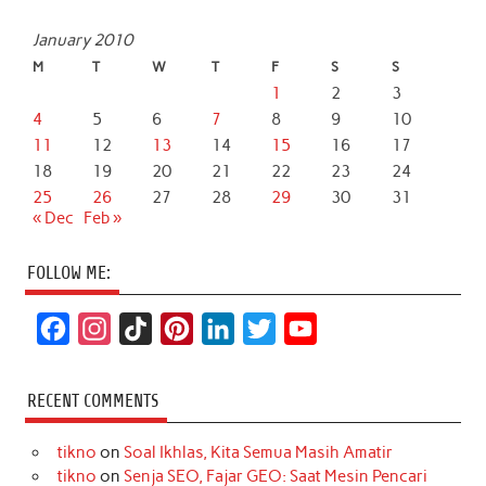
January 2010
M
T
W
T
F
S
S
1
2
3
4
5
6
7
8
9
10
11
12
13
14
15
16
17
18
19
20
21
22
23
24
25
26
27
28
29
30
31
« Dec
Feb »
FOLLOW ME:
F
I
T
P
L
T
Y
a
n
i
i
i
w
o
c
s
k
n
n
i
u
RECENT COMMENTS
e
t
T
t
k
t
T
tikno
on
Soal Ikhlas, Kita Semua Masih Amatir
b
a
o
e
e
t
u
tikno
on
Senja SEO, Fajar GEO: Saat Mesin Pencari