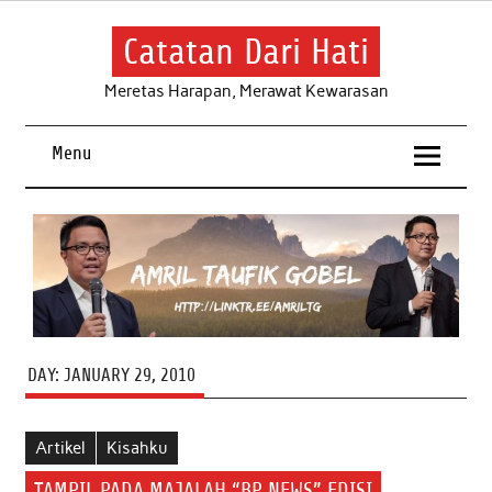
Skip
to
content
Catatan Dari Hati
Meretas Harapan, Merawat Kewarasan
Menu
DAY:
JANUARY 29, 2010
Artikel
Kisahku
TAMPIL PADA MAJALAH “BP NEWS” EDISI