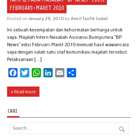
FEBRUARI-MARET 2010
Posted on
January 29, 2010
by
Amril Taufik Gobel
Ini sebuah kesempatan dan kehormatan berharga untuk
saya. Majalah Intern Nasabah Asuransi Bumiputera “BP
News” edisi Februari-Maret 2010 memuat hasil wawancara
saya dengan salah satu staf komunikasi majalah tersebut.
Pelaksanaan […]
F
T
W
L
E
S
a
w
h
i
m
h
c
i
a
n
a
a
» Read more
e
t
t
k
i
r
b
t
s
e
l
e
CARI
o
e
A
d
o
r
p
I
k
p
n