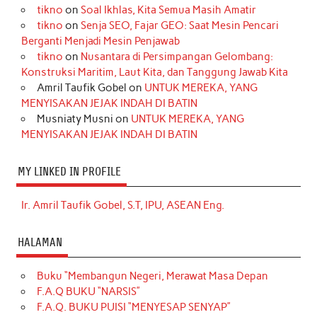
tikno
on
Soal Ikhlas, Kita Semua Masih Amatir
tikno
on
Senja SEO, Fajar GEO: Saat Mesin Pencari
Berganti Menjadi Mesin Penjawab
tikno
on
Nusantara di Persimpangan Gelombang:
Konstruksi Maritim, Laut Kita, dan Tanggung Jawab Kita
Amril Taufik Gobel
on
UNTUK MEREKA, YANG
MENYISAKAN JEJAK INDAH DI BATIN
Musniaty Musni
on
UNTUK MEREKA, YANG
MENYISAKAN JEJAK INDAH DI BATIN
MY LINKED IN PROFILE
Ir. Amril Taufik Gobel, S.T, IPU, ASEAN Eng.
HALAMAN
Buku “Membangun Negeri, Merawat Masa Depan
F.A.Q BUKU “NARSIS”
F.A.Q. BUKU PUISI “MENYESAP SENYAP”