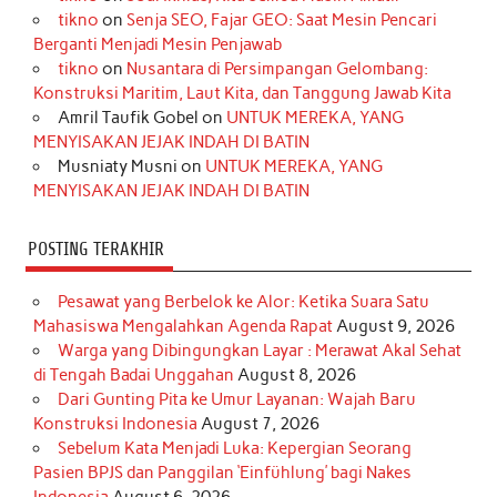
b
a
o
e
e
t
u
tikno
on
Senja SEO, Fajar GEO: Saat Mesin Pencari
o
g
k
r
d
e
b
Berganti Menjadi Mesin Penjawab
o
r
e
I
r
e
tikno
on
Nusantara di Persimpangan Gelombang:
Konstruksi Maritim, Laut Kita, dan Tanggung Jawab Kita
k
a
s
n
Amril Taufik Gobel
on
UNTUK MEREKA, YANG
m
t
MENYISAKAN JEJAK INDAH DI BATIN
Musniaty Musni
on
UNTUK MEREKA, YANG
MENYISAKAN JEJAK INDAH DI BATIN
POSTING TERAKHIR
Pesawat yang Berbelok ke Alor: Ketika Suara Satu
Mahasiswa Mengalahkan Agenda Rapat
August 9, 2026
Warga yang Dibingungkan Layar : Merawat Akal Sehat
di Tengah Badai Unggahan
August 8, 2026
Dari Gunting Pita ke Umur Layanan: Wajah Baru
Konstruksi Indonesia
August 7, 2026
Sebelum Kata Menjadi Luka: Kepergian Seorang
Pasien BPJS dan Panggilan ‘Einfühlung’ bagi Nakes
Indonesia
August 6, 2026