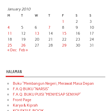
January 2010
M
T
W
T
F
S
S
1
2
3
4
5
6
7
8
9
10
11
12
13
14
15
16
17
18
19
20
21
22
23
24
25
26
27
28
29
30
31
« Dec
Feb »
HALAMAN
Buku “Membangun Negeri, Merawat Masa Depan
F.A.Q BUKU “NARSIS”
F.A.Q. BUKU PUISI “MENYESAP SENYAP”
Front Page
Karya & Kiprah
KOLEKSI E-BOOK