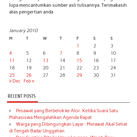
lupa mencantumkan sumber asli tulisannya. Terimakasih
atas pengertian anda
January 2010
M
T
W
T
F
S
S
1
2
3
4
5
6
7
8
9
10
11
12
13
14
15
16
17
18
19
20
21
22
23
24
25
26
27
28
29
30
31
« Dec
Feb »
RECENT POSTS
Pesawat yang Berbelok ke Alor: Ketika Suara Satu
Mahasiswa Mengalahkan Agenda Rapat
Warga yang Dibingungkan Layar : Merawat Akal Sehat
di Tengah Badai Unggahan