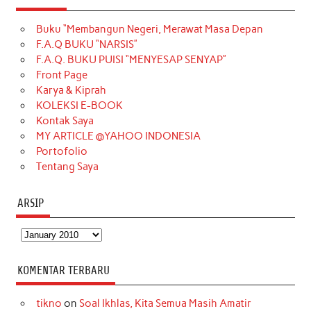
e
t
T
t
k
t
T
Buku “Membangun Negeri, Merawat Masa Depan
b
a
o
e
e
t
u
F.A.Q BUKU “NARSIS”
o
g
k
r
d
e
b
F.A.Q. BUKU PUISI “MENYESAP SENYAP”
o
r
e
I
r
e
Front Page
Karya & Kiprah
k
a
s
n
KOLEKSI E-BOOK
m
t
Kontak Saya
MY ARTICLE @YAHOO INDONESIA
Portofolio
Tentang Saya
ARSIP
Arsip
KOMENTAR TERBARU
tikno
on
Soal Ikhlas, Kita Semua Masih Amatir