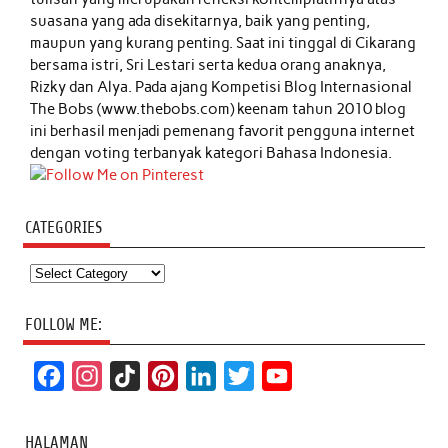
suasana yang ada disekitarnya, baik yang penting,
maupun yang kurang penting. Saat ini tinggal di Cikarang
bersama istri, Sri Lestari serta kedua orang anaknya,
Rizky dan Alya. Pada ajang Kompetisi Blog Internasional
The Bobs (www.thebobs.com) keenam tahun 2010 blog
ini berhasil menjadi pemenang favorit pengguna internet
dengan voting terbanyak kategori Bahasa Indonesia.
CATEGORIES
Categories
FOLLOW ME:
F
I
T
P
L
T
Y
a
n
i
i
i
w
o
c
s
k
n
n
i
u
HALAMAN