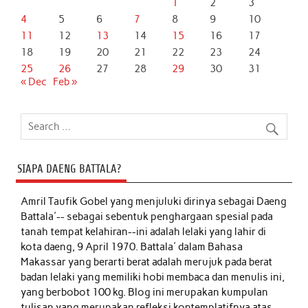
1
2
3
4
5
6
7
8
9
10
11
12
13
14
15
16
17
18
19
20
21
22
23
24
25
26
27
28
29
30
31
« Dec
Feb »
SIAPA DAENG BATTALA?
Amril Taufik Gobel
yang menjuluki dirinya sebagai Daeng
Battala'-- sebagai sebentuk penghargaan spesial pada
tanah tempat kelahiran--ini adalah lelaki yang lahir di
kota daeng, 9 April 1970. Battala' dalam Bahasa
Makassar yang berarti berat adalah merujuk pada berat
badan lelaki yang memiliki hobi membaca dan menulis ini,
yang berbobot 100 kg. Blog ini merupakan kumpulan
tulisan yang merupakan refleksi kontemplatifnya atas