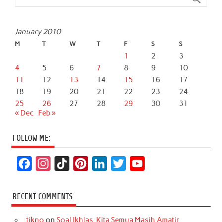
January 2010
M
T
W
T
F
S
S
1
2
3
4
5
6
7
8
9
10
11
12
13
14
15
16
17
18
19
20
21
22
23
24
25
26
27
28
29
30
31
« Dec
Feb »
FOLLOW ME:
F
I
T
P
L
T
Y
a
n
i
i
i
w
o
c
s
k
n
n
i
u
RECENT COMMENTS
e
t
T
t
k
t
T
tikno
on
Soal Ikhlas, Kita Semua Masih Amatir