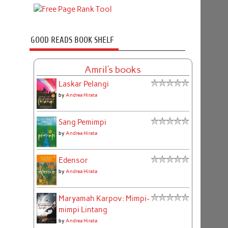
GOOD READS BOOK SHELF
Amril's books
Laskar Pelangi
by
Andrea Hirata
Sang Pemimpi
by
Andrea Hirata
Edensor
by
Andrea Hirata
Maryamah Karpov: Mimpi-
mimpi Lintang
by
Andrea Hirata