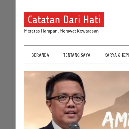
Skip
to
content
Catatan Dari Hati
Meretas Harapan, Merawat Kewarasan
BERANDA
TENTANG SAYA
KARYA & KI