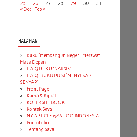
25
26
27
28
29
30
31
« Dec
Feb »
HALAMAN
Buku “Membangun Negeri, Merawat
Masa Depan
F.A.Q BUKU “NARSIS”
F.A.Q. BUKU PUISI “MENYESAP
SENYAP”
Front Page
Karya & Kiprah
KOLEKSI E-BOOK
Kontak Saya
MY ARTICLE @YAHOO INDONESIA
Portofolio
Tentang Saya