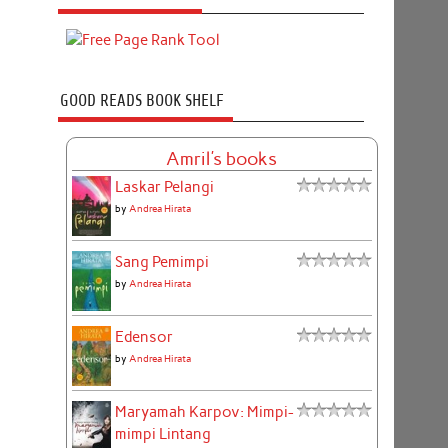
GOOD READS BOOK SHELF
Amril's books
Laskar Pelangi
by
Andrea Hirata
Sang Pemimpi
by
Andrea Hirata
Edensor
by
Andrea Hirata
Maryamah Karpov: Mimpi-
mimpi Lintang