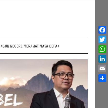
Face
NGUN NEGERI, MERAWAT MASA DEPAN
Twitt
What
Linke
Email
Share