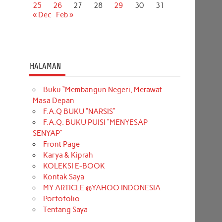
25
26
27
28
29
30
31
« Dec
Feb »
HALAMAN
Buku “Membangun Negeri, Merawat
Masa Depan
F.A.Q BUKU “NARSIS”
F.A.Q. BUKU PUISI “MENYESAP
SENYAP”
Front Page
Karya & Kiprah
KOLEKSI E-BOOK
Kontak Saya
MY ARTICLE @YAHOO INDONESIA
Portofolio
Tentang Saya