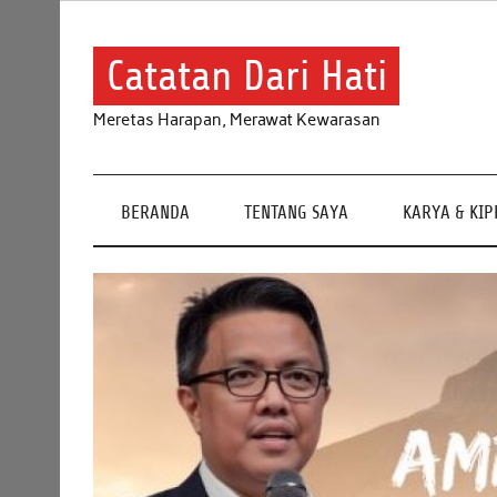
Skip
to
content
Catatan Dari Hati
Meretas Harapan, Merawat Kewarasan
BERANDA
TENTANG SAYA
KARYA & KI