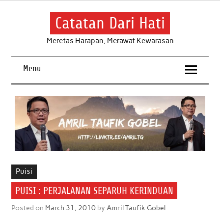
Skip
to
content
Catatan Dari Hati
Meretas Harapan, Merawat Kewarasan
Menu
Puisi
PUISI : PERJALANAN SEPARUH KERINDUAN
Posted on
March 31, 2010
by
Amril Taufik Gobel