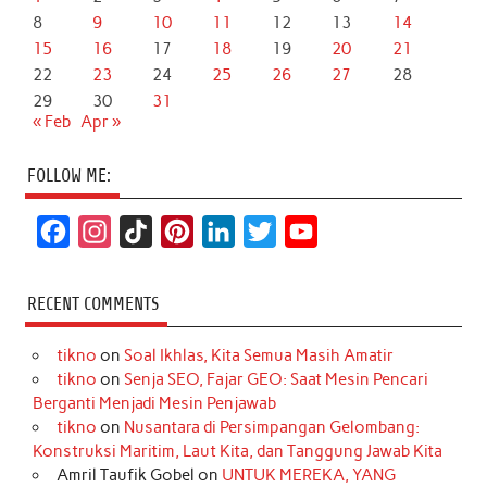
8
9
10
11
12
13
14
15
16
17
18
19
20
21
22
23
24
25
26
27
28
29
30
31
« Feb
Apr »
FOLLOW ME:
F
I
T
P
L
T
Y
a
n
i
i
i
w
o
c
s
k
n
n
i
u
RECENT COMMENTS
e
t
T
t
k
t
T
tikno
on
Soal Ikhlas, Kita Semua Masih Amatir
b
a
o
e
e
t
u
tikno
on
Senja SEO, Fajar GEO: Saat Mesin Pencari
o
g
k
r
d
e
b
Berganti Menjadi Mesin Penjawab
o
r
e
I
r
e
tikno
on
Nusantara di Persimpangan Gelombang:
Konstruksi Maritim, Laut Kita, dan Tanggung Jawab Kita
k
a
s
n
Amril Taufik Gobel
on
UNTUK MEREKA, YANG