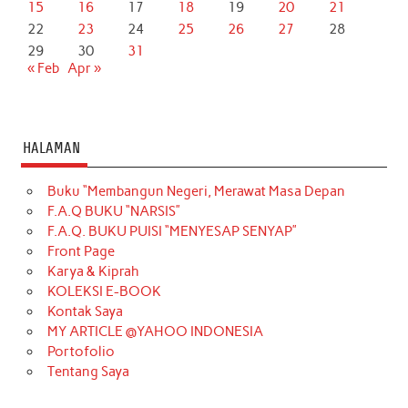
15
16
17
18
19
20
21
22
23
24
25
26
27
28
29
30
31
« Feb
Apr »
HALAMAN
Buku “Membangun Negeri, Merawat Masa Depan
F.A.Q BUKU “NARSIS”
F.A.Q. BUKU PUISI “MENYESAP SENYAP”
Front Page
Karya & Kiprah
KOLEKSI E-BOOK
Kontak Saya
MY ARTICLE @YAHOO INDONESIA
Portofolio
Tentang Saya