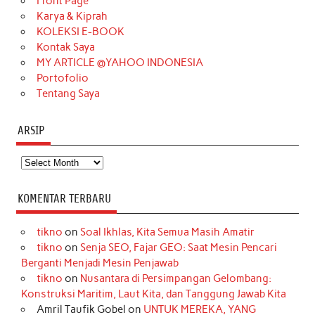
o
r
e
I
r
e
Front Page
Karya & Kiprah
k
a
s
n
KOLEKSI E-BOOK
m
t
Kontak Saya
MY ARTICLE @YAHOO INDONESIA
Portofolio
Tentang Saya
ARSIP
Arsip
KOMENTAR TERBARU
tikno
on
Soal Ikhlas, Kita Semua Masih Amatir
tikno
on
Senja SEO, Fajar GEO: Saat Mesin Pencari
Berganti Menjadi Mesin Penjawab
tikno
on
Nusantara di Persimpangan Gelombang:
Konstruksi Maritim, Laut Kita, dan Tanggung Jawab Kita
Amril Taufik Gobel
on
UNTUK MEREKA, YANG