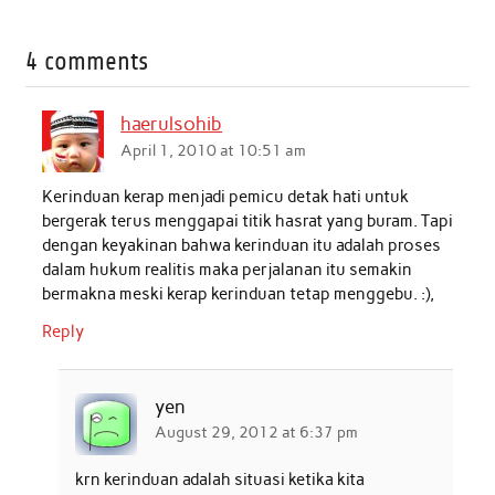
a
w
h
i
m
h
c
i
a
n
a
a
4 comments
e
t
t
k
i
r
b
t
s
e
l
e
haerulsohib
o
e
A
d
April 1, 2010 at 10:51 am
o
r
p
I
Kerinduan kerap menjadi pemicu detak hati untuk
k
p
n
bergerak terus menggapai titik hasrat yang buram. Tapi
dengan keyakinan bahwa kerinduan itu adalah proses
dalam hukum realitis maka perjalanan itu semakin
bermakna meski kerap kerinduan tetap menggebu. :),
Reply
yen
August 29, 2012 at 6:37 pm
krn kerinduan adalah situasi ketika kita