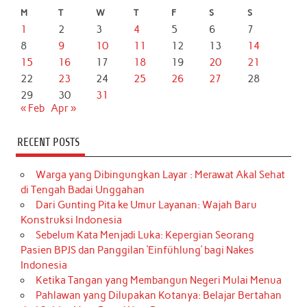
M
T
W
T
F
S
S
1
2
3
4
5
6
7
8
9
10
11
12
13
14
15
16
17
18
19
20
21
22
23
24
25
26
27
28
29
30
31
« Feb
Apr »
RECENT POSTS
Warga yang Dibingungkan Layar : Merawat Akal Sehat
di Tengah Badai Unggahan
Dari Gunting Pita ke Umur Layanan: Wajah Baru
Konstruksi Indonesia
Sebelum Kata Menjadi Luka: Kepergian Seorang
Pasien BPJS dan Panggilan ‘Einfühlung’ bagi Nakes
Indonesia
Ketika Tangan yang Membangun Negeri Mulai Menua
Pahlawan yang Dilupakan Kotanya: Belajar Bertahan