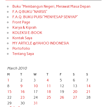
Buku “Membangun Negeri, Merawat Masa Depan
F.A.Q BUKU “NARSIS”
F.A.Q. BUKU PUISI “MENYESAP SENYAP”
Front Page
Karya & Kiprah
KOLEKSI E-BOOK
Kontak Saya
MY ARTICLE @YAHOO INDONESIA
Portofolio
Tentang Saya
March 2010
M
T
W
T
F
S
S
1
2
3
4
5
6
7
8
9
10
11
12
13
14
15
16
17
18
19
20
21
22
23
24
25
26
27
28
29
30
31