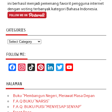
ini berhasil menjadi pemenang favorit pengguna internet
dengan voting terbanyak kategori Bahasa Indonesia.
CATEGORIES
Categories
FOLLOW ME:
F
I
T
P
L
T
Y
a
n
i
i
i
w
o
c
s
k
n
n
i
u
HALAMAN
e
t
T
t
k
t
T
Buku “Membangun Negeri, Merawat Masa Depan
b
a
o
e
e
t
u
F.A.Q BUKU “NARSIS”
o
g
k
r
d
e
b
F.A.Q. BUKU PUISI “MENYESAP SENYAP”