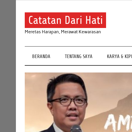
Skip
to
content
Catatan Dari Hati
Meretas Harapan, Merawat Kewarasan
BERANDA
TENTANG SAYA
KARYA & KI