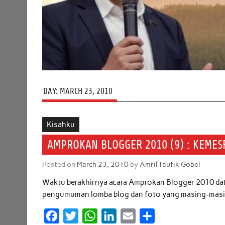
DAY:
MARCH 23, 2010
Kisahku
AMPROKAN BLOGGER 2010 (9) : KEMES
Posted on
March 23, 2010
by
Amril Taufik Gobel
Waktu berakhirnya acara Amprokan Blogger 2010 datan
pengumuman lomba blog dan foto yang masing-masing
F
T
W
L
E
S