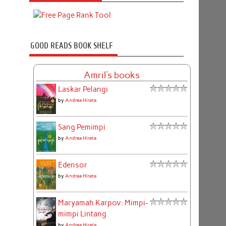
GOOD READS BOOK SHELF
Amril's books
Laskar Pelangi
by
Andrea Hirata
Sang Pemimpi
by
Andrea Hirata
Edensor
by
Andrea Hirata
Maryamah Karpov: Mimpi-
mimpi Lintang
by
Andrea Hirata