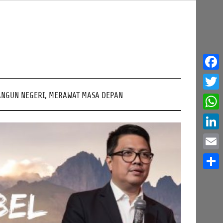
Face
NGUN NEGERI, MERAWAT MASA DEPAN
Twitt
What
Linke
Email
Share