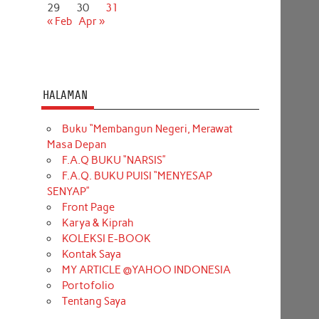
29
30
31
« Feb
Apr »
HALAMAN
Buku “Membangun Negeri, Merawat
Masa Depan
F.A.Q BUKU “NARSIS”
F.A.Q. BUKU PUISI “MENYESAP
SENYAP”
Front Page
Karya & Kiprah
KOLEKSI E-BOOK
Kontak Saya
MY ARTICLE @YAHOO INDONESIA
Portofolio
Tentang Saya