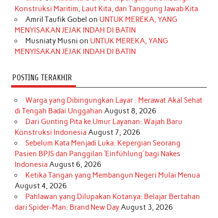
Konstruksi Maritim, Laut Kita, dan Tanggung Jawab Kita
k
a
s
n
Amril Taufik Gobel
on
UNTUK MEREKA, YANG
m
t
MENYISAKAN JEJAK INDAH DI BATIN
Musniaty Musni
on
UNTUK MEREKA, YANG
MENYISAKAN JEJAK INDAH DI BATIN
POSTING TERAKHIR
Warga yang Dibingungkan Layar : Merawat Akal Sehat
di Tengah Badai Unggahan
August 8, 2026
Dari Gunting Pita ke Umur Layanan: Wajah Baru
Konstruksi Indonesia
August 7, 2026
Sebelum Kata Menjadi Luka: Kepergian Seorang
Pasien BPJS dan Panggilan ‘Einfühlung’ bagi Nakes
Indonesia
August 6, 2026
Ketika Tangan yang Membangun Negeri Mulai Menua
August 4, 2026
Pahlawan yang Dilupakan Kotanya: Belajar Bertahan
dari Spider-Man: Brand New Day
August 3, 2026