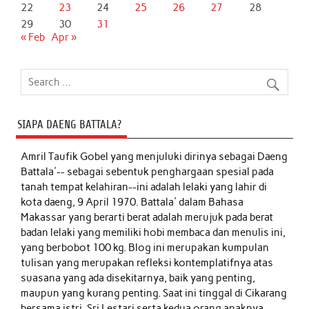
22
23
24
25
26
27
28
29
30
31
« Feb
Apr »
SIAPA DAENG BATTALA?
Amril Taufik Gobel
yang menjuluki dirinya sebagai Daeng
Battala'-- sebagai sebentuk penghargaan spesial pada
tanah tempat kelahiran--ini adalah lelaki yang lahir di
kota daeng, 9 April 1970. Battala' dalam Bahasa
Makassar yang berarti berat adalah merujuk pada berat
badan lelaki yang memiliki hobi membaca dan menulis ini,
yang berbobot 100 kg. Blog ini merupakan kumpulan
tulisan yang merupakan refleksi kontemplatifnya atas
suasana yang ada disekitarnya, baik yang penting,
maupun yang kurang penting. Saat ini tinggal di Cikarang
bersama istri, Sri Lestari serta kedua orang anaknya,