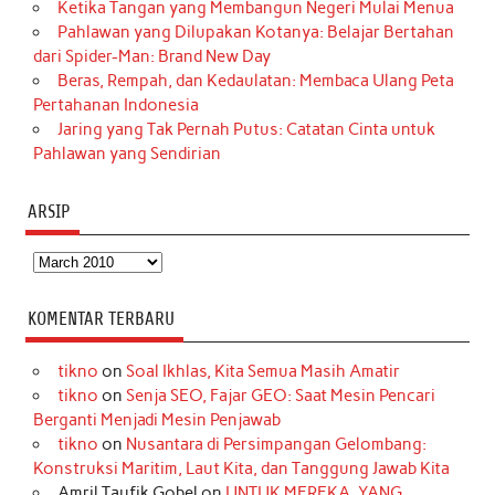
Ketika Tangan yang Membangun Negeri Mulai Menua
Pahlawan yang Dilupakan Kotanya: Belajar Bertahan
dari Spider-Man: Brand New Day
Beras, Rempah, dan Kedaulatan: Membaca Ulang Peta
Pertahanan Indonesia
Jaring yang Tak Pernah Putus: Catatan Cinta untuk
Pahlawan yang Sendirian
ARSIP
Arsip
KOMENTAR TERBARU
tikno
on
Soal Ikhlas, Kita Semua Masih Amatir
tikno
on
Senja SEO, Fajar GEO: Saat Mesin Pencari
Berganti Menjadi Mesin Penjawab
tikno
on
Nusantara di Persimpangan Gelombang:
Konstruksi Maritim, Laut Kita, dan Tanggung Jawab Kita
Amril Taufik Gobel
on
UNTUK MEREKA, YANG