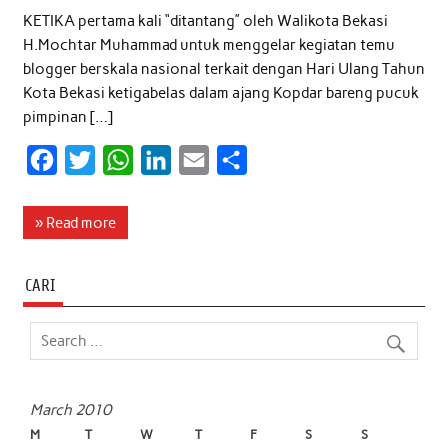
KETIKA pertama kali “ditantang” oleh Walikota Bekasi
H.Mochtar Muhammad untuk menggelar kegiatan temu
blogger berskala nasional terkait dengan Hari Ulang Tahun
Kota Bekasi ketigabelas dalam ajang Kopdar bareng pucuk
pimpinan […]
F
T
W
L
E
S
a
w
h
i
m
h
c
i
a
n
a
a
» Read more
e
t
t
k
i
r
b
t
s
e
l
e
CARI
o
e
A
d
o
r
p
I
k
p
n
March 2010
M
T
W
T
F
S
S