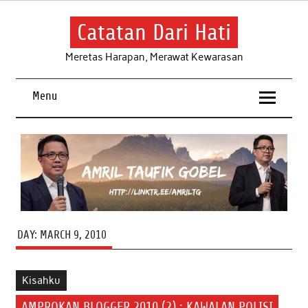
Skip
to
content
Catatan Dari Hati
Meretas Harapan, Merawat Kewarasan
Menu
DAY:
MARCH 9, 2010
Kisahku
AMPROKAN BLOGGER 2010 (2) : KAWALAN POLISI