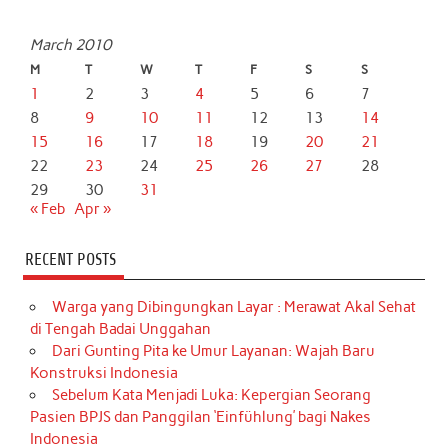
March 2010
M
T
W
T
F
S
S
1
2
3
4
5
6
7
8
9
10
11
12
13
14
15
16
17
18
19
20
21
22
23
24
25
26
27
28
29
30
31
« Feb
Apr »
RECENT POSTS
Warga yang Dibingungkan Layar : Merawat Akal Sehat
di Tengah Badai Unggahan
Dari Gunting Pita ke Umur Layanan: Wajah Baru
Konstruksi Indonesia
Sebelum Kata Menjadi Luka: Kepergian Seorang
Pasien BPJS dan Panggilan ‘Einfühlung’ bagi Nakes
Indonesia