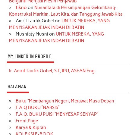
Berganti Menjadi Mesin Penjawab
tikno
on
Nusantara di Persimpangan Gelombang:
Konstruksi Maritim, Laut Kita, dan Tanggung Jawab Kita
Amril Taufik Gobel
on
UNTUK MEREKA, YANG
MENYISAKAN JEJAK INDAH DI BATIN
Musniaty Musni
on
UNTUK MEREKA, YANG
MENYISAKAN JEJAK INDAH DI BATIN
MY LINKED IN PROFILE
Ir. Amril Taufik Gobel, S.T, IPU, ASEAN Eng.
HALAMAN
Buku “Membangun Negeri, Merawat Masa Depan
F.A.Q BUKU “NARSIS”
F.A.Q. BUKU PUISI “MENYESAP SENYAP”
Front Page
Karya & Kiprah
KOLEKSI E-BOOK