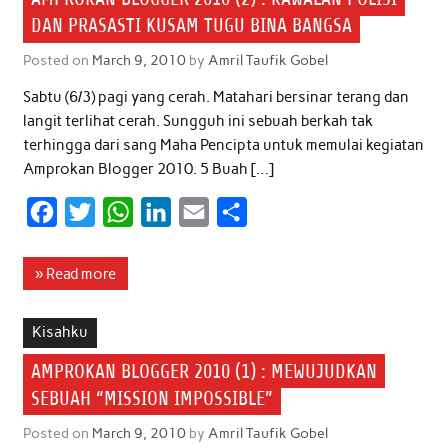
DAN PRASASTI KUSAM TUGU BINA BANGSA
Posted on
March 9, 2010
by
Amril Taufik Gobel
Sabtu (6/3) pagi yang cerah. Matahari bersinar terang dan
langit terlihat cerah. Sungguh ini sebuah berkah tak
terhingga dari sang Maha Pencipta untuk memulai kegiatan
Amprokan Blogger 2010. 5 Buah […]
F
T
W
L
E
S
a
w
h
i
m
h
c
i
a
n
a
a
» Read more
e
t
t
k
i
r
b
t
s
e
l
e
Kisahku
o
e
A
d
AMPROKAN BLOGGER 2010 (1) : MEWUJUDKAN
o
r
p
I
SEBUAH “MISSION IMPOSSIBLE”
k
p
n
Posted on
March 9, 2010
by
Amril Taufik Gobel