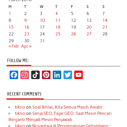
M
T
W
T
F
S
S
1
2
3
4
5
6
7
8
9
10
11
12
13
14
15
16
17
18
19
20
21
22
23
24
25
26
27
28
29
30
31
« Feb
Apr »
FOLLOW ME:
F
I
T
P
L
T
Y
a
n
i
i
i
w
o
c
s
k
n
n
i
u
RECENT COMMENTS
e
t
T
t
k
t
T
tikno
on
Soal Ikhlas, Kita Semua Masih Amatir
b
a
o
e
e
t
u
tikno
on
Senja SEO, Fajar GEO: Saat Mesin Pencari
o
g
k
r
d
e
b
Berganti Menjadi Mesin Penjawab
o
r
e
I
r
e
tikno
on
Nusantara di Persimpangan Gelombang: