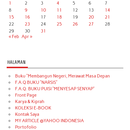
1
2
3
4
5
6
7
8
9
10
11
12
13
14
15
16
17
18
19
20
21
22
23
24
25
26
27
28
29
30
31
« Feb
Apr »
HALAMAN
Buku “Membangun Negeri, Merawat Masa Depan
F.A.Q BUKU “NARSIS”
F.A.Q. BUKU PUISI “MENYESAP SENYAP”
Front Page
Karya & Kiprah
KOLEKSI E-BOOK
Kontak Saya
MY ARTICLE @YAHOO INDONESIA
Portofolio