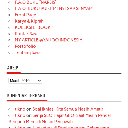
F.A.Q BUKU “NARSIS”
o
g
k
r
d
e
b
F.A.Q. BUKU PUISI “MENYESAP SENYAP”
o
r
e
I
r
e
Front Page
Karya & Kiprah
k
a
s
n
KOLEKSI E-BOOK
m
t
Kontak Saya
MY ARTICLE @YAHOO INDONESIA
Portofolio
Tentang Saya
ARSIP
Arsip
KOMENTAR TERBARU
tikno
on
Soal Ikhlas, Kita Semua Masih Amatir
tikno
on
Senja SEO, Fajar GEO: Saat Mesin Pencari
Berganti Menjadi Mesin Penjawab
tikno
on
Nusantara di Persimpangan Gelombang: