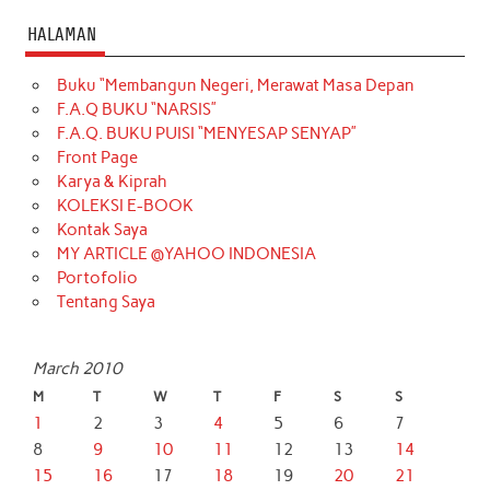
HALAMAN
Buku “Membangun Negeri, Merawat Masa Depan
F.A.Q BUKU “NARSIS”
F.A.Q. BUKU PUISI “MENYESAP SENYAP”
Front Page
Karya & Kiprah
KOLEKSI E-BOOK
Kontak Saya
MY ARTICLE @YAHOO INDONESIA
Portofolio
Tentang Saya
March 2010
M
T
W
T
F
S
S
1
2
3
4
5
6
7
8
9
10
11
12
13
14
15
16
17
18
19
20
21