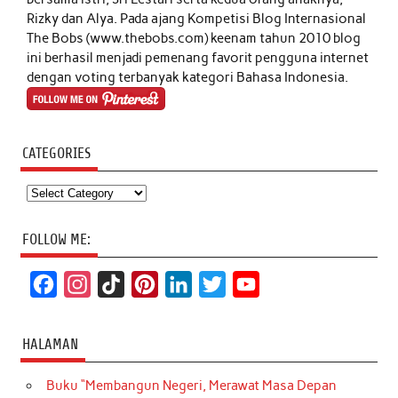
Rizky dan Alya. Pada ajang Kompetisi Blog Internasional
The Bobs (www.thebobs.com) keenam tahun 2010 blog
ini berhasil menjadi pemenang favorit pengguna internet
dengan voting terbanyak kategori Bahasa Indonesia.
CATEGORIES
Categories
FOLLOW ME:
F
I
T
P
L
T
Y
a
n
i
i
i
w
o
c
s
k
n
n
i
u
HALAMAN
e
t
T
t
k
t
T
Buku “Membangun Negeri, Merawat Masa Depan
b
a
o
e
e
t
u