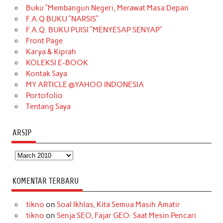
Buku “Membangun Negeri, Merawat Masa Depan
b
a
o
e
e
t
u
F.A.Q BUKU “NARSIS”
o
g
k
r
d
e
b
F.A.Q. BUKU PUISI “MENYESAP SENYAP”
o
r
e
I
r
e
Front Page
Karya & Kiprah
k
a
s
n
KOLEKSI E-BOOK
m
t
Kontak Saya
MY ARTICLE @YAHOO INDONESIA
Portofolio
Tentang Saya
ARSIP
Arsip
KOMENTAR TERBARU
tikno
on
Soal Ikhlas, Kita Semua Masih Amatir
tikno
on
Senja SEO, Fajar GEO: Saat Mesin Pencari