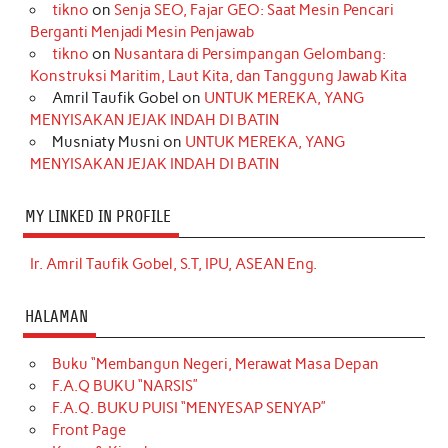
tikno
on
Senja SEO, Fajar GEO: Saat Mesin Pencari
Berganti Menjadi Mesin Penjawab
tikno
on
Nusantara di Persimpangan Gelombang:
Konstruksi Maritim, Laut Kita, dan Tanggung Jawab Kita
Amril Taufik Gobel
on
UNTUK MEREKA, YANG
MENYISAKAN JEJAK INDAH DI BATIN
Musniaty Musni
on
UNTUK MEREKA, YANG
MENYISAKAN JEJAK INDAH DI BATIN
MY LINKED IN PROFILE
Ir. Amril Taufik Gobel, S.T, IPU, ASEAN Eng.
HALAMAN
Buku “Membangun Negeri, Merawat Masa Depan
F.A.Q BUKU “NARSIS”
F.A.Q. BUKU PUISI “MENYESAP SENYAP”
Front Page