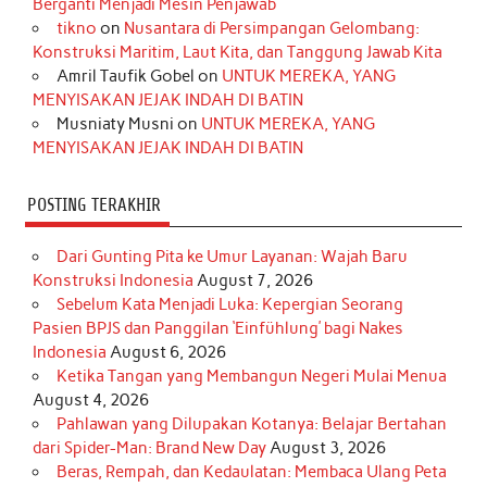
Berganti Menjadi Mesin Penjawab
o
r
e
I
r
e
tikno
on
Nusantara di Persimpangan Gelombang:
Konstruksi Maritim, Laut Kita, dan Tanggung Jawab Kita
k
a
s
n
Amril Taufik Gobel
on
UNTUK MEREKA, YANG
m
t
MENYISAKAN JEJAK INDAH DI BATIN
Musniaty Musni
on
UNTUK MEREKA, YANG
MENYISAKAN JEJAK INDAH DI BATIN
POSTING TERAKHIR
Dari Gunting Pita ke Umur Layanan: Wajah Baru
Konstruksi Indonesia
August 7, 2026
Sebelum Kata Menjadi Luka: Kepergian Seorang
Pasien BPJS dan Panggilan ‘Einfühlung’ bagi Nakes
Indonesia
August 6, 2026
Ketika Tangan yang Membangun Negeri Mulai Menua
August 4, 2026
Pahlawan yang Dilupakan Kotanya: Belajar Bertahan
dari Spider-Man: Brand New Day
August 3, 2026
Beras, Rempah, dan Kedaulatan: Membaca Ulang Peta