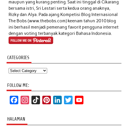
maupun yang kurang penting. Saat ini tinggal di Cikarang
bersama istri, Sri Lestari serta kedua orang anaknya,
Rizky dan Alya. Pada ajang Kompetisi Blog Internasional
The Bobs (www.thebobs.com) keenam tahun 2010 blog
ini berhasil menjadi pemenang favorit pengguna internet
dengan voting terbanyak kategori Bahasa Indonesia.
CATEGORIES
Categories
FOLLOW ME:
F
I
T
P
L
T
Y
a
n
i
i
i
w
o
c
s
k
n
n
i
u
HALAMAN
e
t
T
t
k
t
T