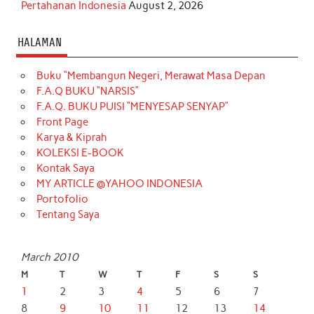
Pertahanan Indonesia
August 2, 2026
HALAMAN
Buku “Membangun Negeri, Merawat Masa Depan
F.A.Q BUKU “NARSIS”
F.A.Q. BUKU PUISI “MENYESAP SENYAP”
Front Page
Karya & Kiprah
KOLEKSI E-BOOK
Kontak Saya
MY ARTICLE @YAHOO INDONESIA
Portofolio
Tentang Saya
March 2010
M
T
W
T
F
S
S
1
2
3
4
5
6
7
8
9
10
11
12
13
14