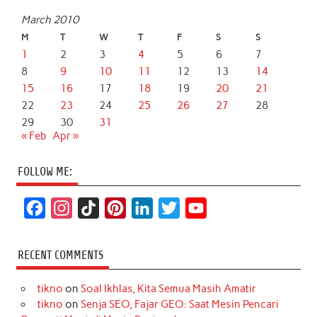
March 2010
M
T
W
T
F
S
S
1
2
3
4
5
6
7
8
9
10
11
12
13
14
15
16
17
18
19
20
21
22
23
24
25
26
27
28
29
30
31
« Feb
Apr »
FOLLOW ME:
F
I
T
P
L
T
Y
a
n
i
i
i
w
o
c
s
k
n
n
i
u
RECENT COMMENTS
e
t
T
t
k
t
T
tikno
on
Soal Ikhlas, Kita Semua Masih Amatir
b
a
o
e
e
t
u
tikno
on
Senja SEO, Fajar GEO: Saat Mesin Pencari
o
g
k
r
d
e
b