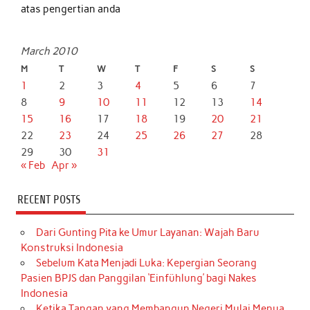
atas pengertian anda
March 2010
M
T
W
T
F
S
S
1
2
3
4
5
6
7
8
9
10
11
12
13
14
15
16
17
18
19
20
21
22
23
24
25
26
27
28
29
30
31
« Feb
Apr »
RECENT POSTS
Dari Gunting Pita ke Umur Layanan: Wajah Baru
Konstruksi Indonesia
Sebelum Kata Menjadi Luka: Kepergian Seorang
Pasien BPJS dan Panggilan ‘Einfühlung’ bagi Nakes
Indonesia
Ketika Tangan yang Membangun Negeri Mulai Menua