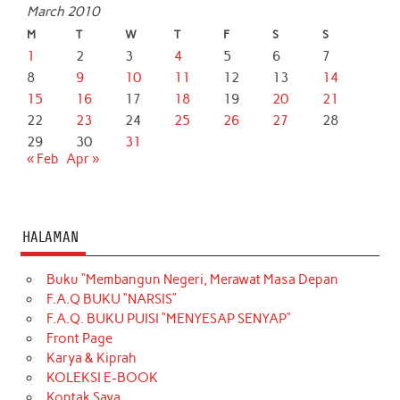
March 2010
M
T
W
T
F
S
S
1
2
3
4
5
6
7
8
9
10
11
12
13
14
15
16
17
18
19
20
21
22
23
24
25
26
27
28
29
30
31
« Feb
Apr »
HALAMAN
Buku “Membangun Negeri, Merawat Masa Depan
F.A.Q BUKU “NARSIS”
F.A.Q. BUKU PUISI “MENYESAP SENYAP”
Front Page
Karya & Kiprah
KOLEKSI E-BOOK
Kontak Saya