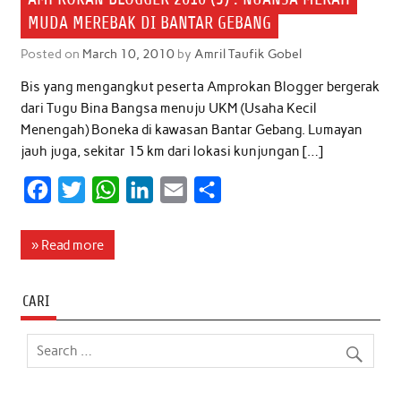
MUDA MEREBAK DI BANTAR GEBANG
Posted on
March 10, 2010
by
Amril Taufik Gobel
Bis yang mengangkut peserta Amprokan Blogger bergerak
dari Tugu Bina Bangsa menuju UKM (Usaha Kecil
Menengah) Boneka di kawasan Bantar Gebang. Lumayan
jauh juga, sekitar 15 km dari lokasi kunjungan […]
F
T
W
L
E
S
a
w
h
i
m
h
c
i
a
n
a
a
» Read more
e
t
t
k
i
r
b
t
s
e
l
e
CARI
o
e
A
d
o
r
p
I
k
p
n