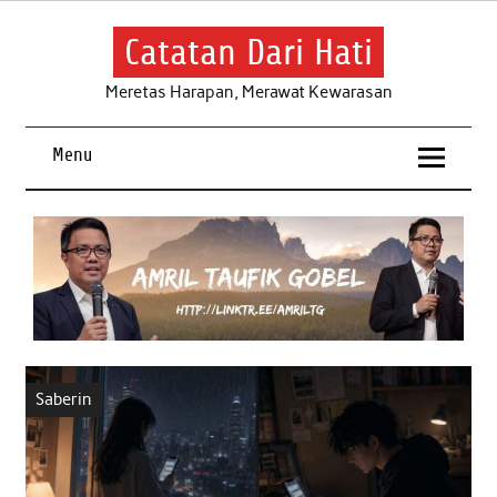
Skip
to
content
Catatan Dari Hati
Meretas Harapan, Merawat Kewarasan
Menu
Saberin