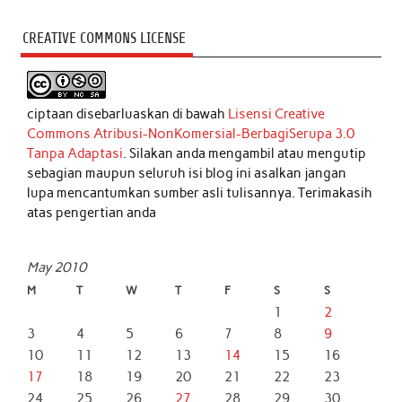
CREATIVE COMMONS LICENSE
ciptaan disebarluaskan di bawah
Lisensi Creative
Commons Atribusi-NonKomersial-BerbagiSerupa 3.0
Tanpa Adaptasi
. Silakan anda mengambil atau mengutip
sebagian maupun seluruh isi blog ini asalkan jangan
lupa mencantumkan sumber asli tulisannya. Terimakasih
atas pengertian anda
May 2010
M
T
W
T
F
S
S
1
2
3
4
5
6
7
8
9
10
11
12
13
14
15
16
17
18
19
20
21
22
23
24
25
26
27
28
29
30