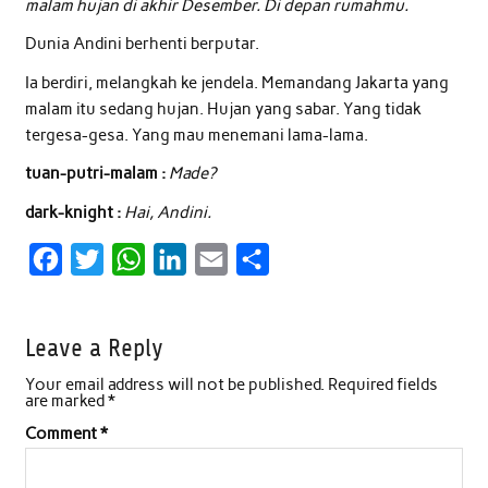
malam hujan di akhir Desember. Di depan rumahmu.
Dunia Andini berhenti berputar.
Ia berdiri, melangkah ke jendela. Memandang Jakarta yang
malam itu sedang hujan. Hujan yang sabar. Yang tidak
tergesa-gesa. Yang mau menemani lama-lama.
tuan-putri-malam :
Made?
dark-knight :
Hai, Andini.
F
T
W
L
E
S
a
w
h
i
m
h
c
i
a
n
a
a
Leave a Reply
e
t
t
k
i
r
Your email address will not be published.
Required fields
b
t
s
e
l
e
are marked
*
o
e
A
d
Comment
*
o
r
p
I
k
p
n