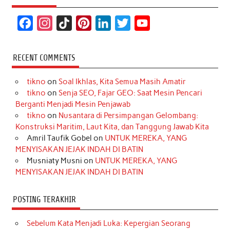
F
I
T
P
L
T
Y
a
n
i
i
i
w
o
c
s
k
n
n
i
u
RECENT COMMENTS
e
t
T
t
k
t
T
tikno
on
Soal Ikhlas, Kita Semua Masih Amatir
b
a
o
e
e
t
u
tikno
on
Senja SEO, Fajar GEO: Saat Mesin Pencari
o
g
k
r
d
e
b
Berganti Menjadi Mesin Penjawab
o
r
e
I
r
e
tikno
on
Nusantara di Persimpangan Gelombang:
Konstruksi Maritim, Laut Kita, dan Tanggung Jawab Kita
k
a
s
n
Amril Taufik Gobel
on
UNTUK MEREKA, YANG
m
t
MENYISAKAN JEJAK INDAH DI BATIN
Musniaty Musni
on
UNTUK MEREKA, YANG
MENYISAKAN JEJAK INDAH DI BATIN
POSTING TERAKHIR
Sebelum Kata Menjadi Luka: Kepergian Seorang