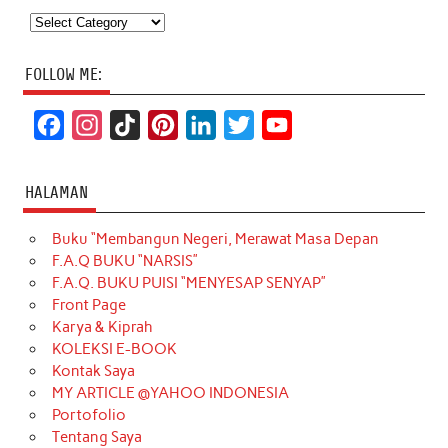
Categories
FOLLOW ME:
F
I
T
P
L
T
Y
a
n
i
i
i
w
o
c
s
k
n
n
i
u
HALAMAN
e
t
T
t
k
t
T
Buku “Membangun Negeri, Merawat Masa Depan
b
a
o
e
e
t
u
F.A.Q BUKU “NARSIS”
o
g
k
r
d
e
b
F.A.Q. BUKU PUISI “MENYESAP SENYAP”
o
r
e
I
r
e
Front Page
Karya & Kiprah
k
a
s
n
KOLEKSI E-BOOK
m
t
Kontak Saya
MY ARTICLE @YAHOO INDONESIA
Portofolio
Tentang Saya