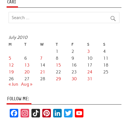
CARI
July 2010
M
T
W
T
F
S
S
1
2
3
4
5
6
7
8
9
10
11
12
13
14
15
16
17
18
19
20
21
22
23
24
25
26
27
28
29
30
31
« Jun
Aug »
FOLLOW ME:
F
I
T
P
L
T
Y
a
n
i
i
i
w
o