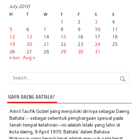
July 2010
M
T
W
T
F
S
S
1
2
3
4
5
6
7
8
9
10
11
12
13
14
15
16
17
18
19
20
21
22
23
24
25
26
27
28
29
30
31
« Jun
Aug »
SIAPA DAENG BATTALA?
Amril Taufik Gobel
yang menjuluki dirinya sebagai Daeng
Battala'-- sebagai sebentuk penghargaan spesial pada
tanah tempat kelahiran--ini adalah lelaki yang lahir di
kota daeng, 9 April 1970. Battala' dalam Bahasa
Makassar yang berarti berat adalah merujuk pada berat