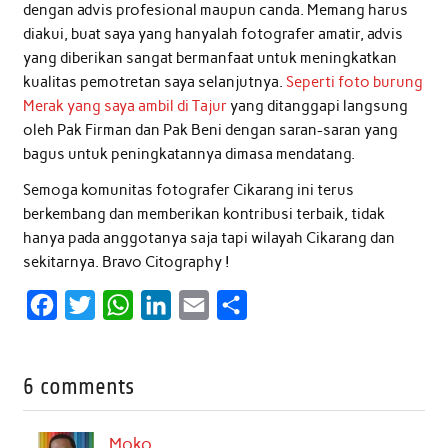
dengan advis profesional maupun canda. Memang harus
diakui, buat saya yang hanyalah fotografer amatir, advis
yang diberikan sangat bermanfaat untuk meningkatkan
kualitas pemotretan saya selanjutnya.
Seperti foto burung
Merak yang saya ambil di Tajur
yang ditanggapi langsung
oleh Pak Firman dan Pak Beni dengan saran-saran yang
bagus untuk peningkatannya dimasa mendatang.
Semoga komunitas fotografer Cikarang ini terus
berkembang dan memberikan kontribusi terbaik, tidak
hanya pada anggotanya saja tapi wilayah Cikarang dan
sekitarnya. Bravo Citography !
F
T
W
L
E
S
a
w
h
i
m
h
c
i
a
n
a
a
6 comments
e
t
t
k
i
r
b
t
s
e
l
e
Moko