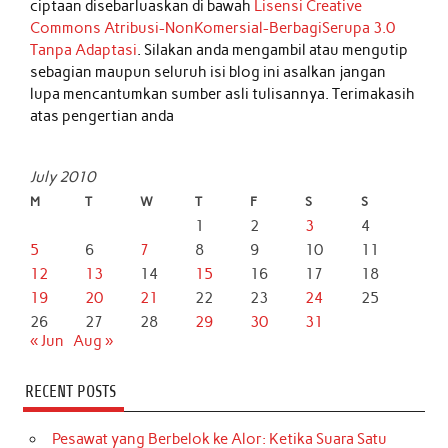
ciptaan disebarluaskan di bawah
Lisensi Creative
Commons Atribusi-NonKomersial-BerbagiSerupa 3.0
Tanpa Adaptasi
. Silakan anda mengambil atau mengutip
sebagian maupun seluruh isi blog ini asalkan jangan
lupa mencantumkan sumber asli tulisannya. Terimakasih
atas pengertian anda
July 2010
M
T
W
T
F
S
S
1
2
3
4
5
6
7
8
9
10
11
12
13
14
15
16
17
18
19
20
21
22
23
24
25
26
27
28
29
30
31
« Jun
Aug »
RECENT POSTS
Pesawat yang Berbelok ke Alor: Ketika Suara Satu