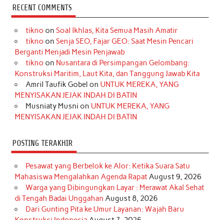
c
s
k
n
n
i
u
RECENT COMMENTS
e
t
T
t
k
t
T
tikno
on
Soal Ikhlas, Kita Semua Masih Amatir
b
a
o
e
e
t
u
tikno
on
Senja SEO, Fajar GEO: Saat Mesin Pencari
o
g
k
r
d
e
b
Berganti Menjadi Mesin Penjawab
o
r
e
I
r
e
tikno
on
Nusantara di Persimpangan Gelombang:
Konstruksi Maritim, Laut Kita, dan Tanggung Jawab Kita
k
a
s
n
Amril Taufik Gobel
on
UNTUK MEREKA, YANG
m
t
MENYISAKAN JEJAK INDAH DI BATIN
Musniaty Musni
on
UNTUK MEREKA, YANG
MENYISAKAN JEJAK INDAH DI BATIN
POSTING TERAKHIR
Pesawat yang Berbelok ke Alor: Ketika Suara Satu
Mahasiswa Mengalahkan Agenda Rapat
August 9, 2026
Warga yang Dibingungkan Layar : Merawat Akal Sehat
di Tengah Badai Unggahan
August 8, 2026
Dari Gunting Pita ke Umur Layanan: Wajah Baru