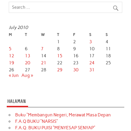
July 2010
M
T
W
T
F
S
S
1
2
3
4
5
6
7
8
9
10
11
12
13
14
15
16
17
18
19
20
21
22
23
24
25
26
27
28
29
30
31
« Jun
Aug »
HALAMAN
Buku “Membangun Negeri, Merawat Masa Depan
F.A.Q BUKU “NARSIS”
F.A.Q. BUKU PUISI “MENYESAP SENYAP”