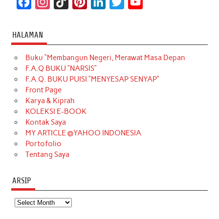
F
I
T
P
L
T
Y
a
n
i
i
i
w
o
c
s
k
n
n
i
u
HALAMAN
e
t
T
t
k
t
T
Buku “Membangun Negeri, Merawat Masa Depan
b
a
o
e
e
t
u
F.A.Q BUKU “NARSIS”
o
g
k
r
d
e
b
F.A.Q. BUKU PUISI “MENYESAP SENYAP”
o
r
e
I
r
e
Front Page
Karya & Kiprah
k
a
s
n
KOLEKSI E-BOOK
m
t
Kontak Saya
MY ARTICLE @YAHOO INDONESIA
Portofolio
Tentang Saya
ARSIP
Arsip