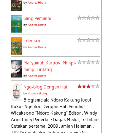
by
Andrea Hirata
Sang Pemimpi
by
Andrea Hirata
Edensor
by
Andrea Hirata
Maryamah Karpov: Mimpi-
mimpi Lintang
by
Andrea Hirata
Nge-blog Dengan Hati
by
Ndoro Kakung
Blogisme ala Ndoro Kakung Judul
Buku : Ngeblog Dengan Hati Penulis :
Wicaksono “Ndoro Kakung” Editor : Windy
Ariestanty Penerbit : Gagas Media, Terbitan :
Cetakan pertama, 2009 Jumlah Halaman :
142 Di ranah blog Indonesia, nama N...