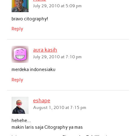
o
e
A
d
July 29, 2010 at 5:09 pm
o
r
p
I
bravo citography!
k
p
n
Reply
aura kasih
July 29, 2010 at 7:10 pm
merdeka indonesiaku
Reply
eshape
August 1, 2010 at 7:15 pm
hehehe…
makin laris saja Citography ya mas