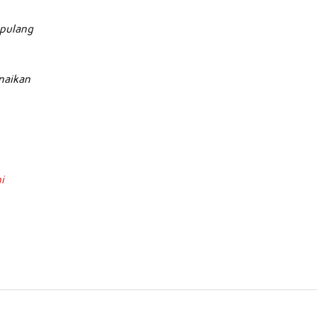
 pulang
unaikan
ni