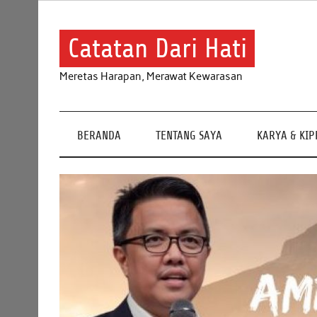
Skip
to
content
Catatan Dari Hati
Meretas Harapan, Merawat Kewarasan
BERANDA
TENTANG SAYA
KARYA & KI