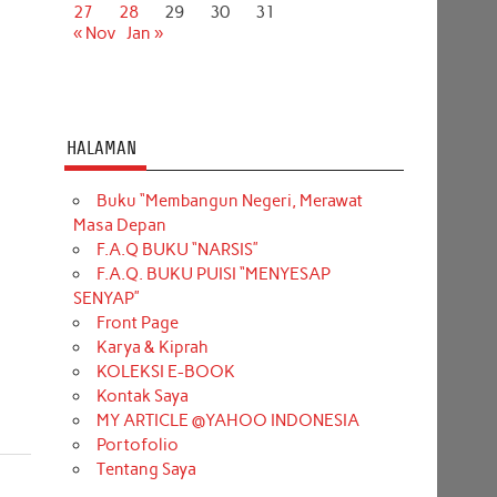
27
28
29
30
31
« Nov
Jan »
HALAMAN
Buku “Membangun Negeri, Merawat
Masa Depan
F.A.Q BUKU “NARSIS”
F.A.Q. BUKU PUISI “MENYESAP
SENYAP”
Front Page
Karya & Kiprah
KOLEKSI E-BOOK
Kontak Saya
MY ARTICLE @YAHOO INDONESIA
Portofolio
Tentang Saya