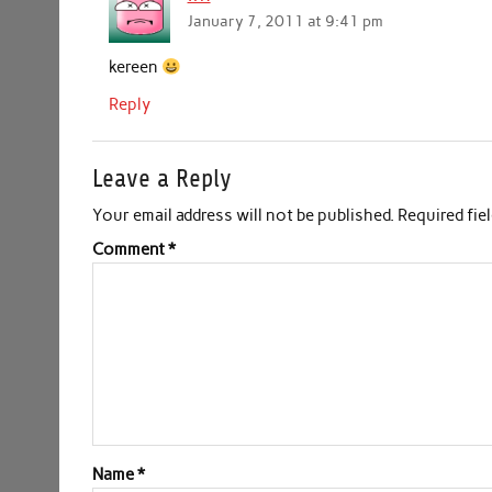
January 7, 2011 at 9:41 pm
o
r
p
I
k
p
n
kereen
Reply
Leave a Reply
Your email address will not be published.
Required fie
Comment
*
Name
*