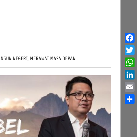
Face
NGUN NEGERI, MERAWAT MASA DEPAN
Twitt
What
Linke
Email
Share