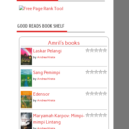
GOOD READS BOOK SHELF
Amril's books
Laskar Pelangi
by
Andrea Hirata
Sang Pemimpi
by
Andrea Hirata
Edensor
by
Andrea Hirata
Maryamah Karpov: Mimpi-
mimpi Lintang
by
Andrea Hirata