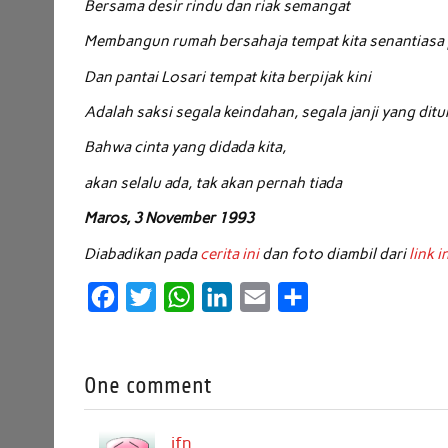
Bersama desir rindu dan riak semangat
Membangun rumah bersahaja tempat kita senantiasa
Dan pantai Losari tempat kita berpijak kini
Adalah saksi segala keindahan, segala janji yang dit
Bahwa cinta yang didada kita,
akan selalu ada, tak akan pernah tiada
Maros, 3 November 1993
Diabadikan pada
cerita ini
dan foto diambil dari
link i
F
T
W
L
E
S
a
w
h
i
m
h
c
i
a
n
a
a
One comment
e
t
t
k
i
r
b
t
s
e
l
e
ifn
o
e
A
d