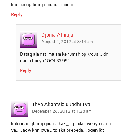
klu mau gabung gimana ommm.
Reply
Djuma Atmaja
August 2, 2012 at 8:44 am
Datag aja nati malam ke rumah bp krdus….dn
nama tim ya "GOESS 99"
Reply
Thya Akantslalu Jadhi Tya
December 28, 2012 at 1:28 am
kalo mau gbung gmana kak,,,, tp ada cwenya gagh
ya,,,,, aqw khn cwe,,, tp ska bsepeda,,, pgen ikt