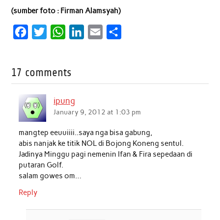
(sumber foto : Firman Alamsyah)
F
T
W
L
E
S
a
w
h
i
m
h
c
i
a
n
a
a
17 comments
e
t
t
k
i
r
b
t
s
e
l
e
ipung
o
e
A
d
January 9, 2012 at 1:03 pm
o
r
p
I
mangtep eeuuiiii..saya nga bisa gabung,
k
p
n
abis nanjak ke titik NOL di Bojong Koneng sentul.
Jadinya Minggu pagi nemenin Ifan & Fira sepedaan di
putaran Golf.
salam gowes om…
Reply