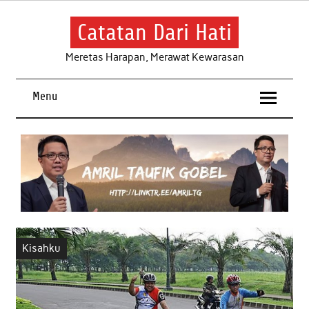
Skip
to
content
Catatan Dari Hati
Meretas Harapan, Merawat Kewarasan
Menu
Kisahku