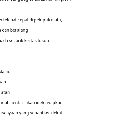
kelebat cepat di pelupuk mata,
ih dan berulang
pada secarik kertas lusuh
adamu
kan
putan
hangat mentari akan melenyapkan
iscayaan yang senantiasa lekat