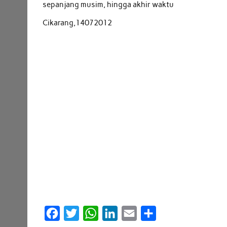
sepanjang musim, hingga akhir waktu
Cikarang,14072012
F
T
W
L
E
S