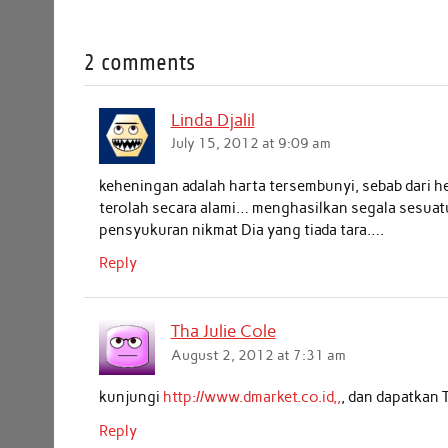
a
w
h
i
m
h
c
i
a
n
a
a
2 comments
e
t
t
k
i
r
b
t
s
e
l
e
Linda Djalil
o
e
A
d
July 15, 2012 at 9:09 am
o
r
p
I
k
p
n
keheningan adalah harta tersembunyi, sebab dari 
terolah secara alami… menghasilkan segala sesua
pensyukuran nikmat Dia yang tiada tara….
Reply
Tha Julie Cole
August 2, 2012 at 7:31 am
kunjungi
http://www.dmarket.co.id,,
, dan dapatkan
Reply