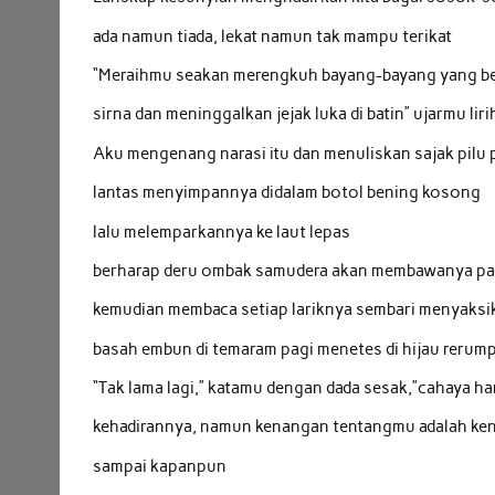
ada namun tiada, lekat namun tak mampu terikat
“Meraihmu seakan merengkuh bayang-bayang yang ber
sirna dan meninggalkan jejak luka di batin” ujarmu lir
Aku mengenang narasi itu dan menuliskan sajak pilu 
lantas menyimpannya didalam botol bening kosong
lalu melemparkannya ke laut lepas
berharap deru ombak samudera akan membawanya p
kemudian membaca setiap lariknya sembari menyaksi
basah embun di temaram pagi menetes di hijau rerum
“Tak lama lagi,” katamu dengan dada sesak,”cahaya 
kehadirannya, namun kenangan tentangmu adalah ken
sampai kapanpun