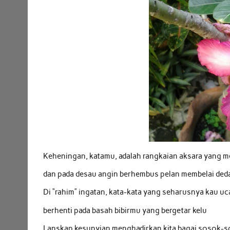
Keheningan, katamu, adalah rangkaian aksara yang m
dan pada desau angin berhembus pelan membelai de
Di “rahim” ingatan, kata-kata yang seharusnya kau u
berhenti pada basah bibirmu yang bergetar kelu
Lanskap kesunyian menghadirkan kita bagai sosok-s