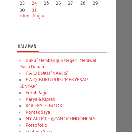
23
24
25
26
27
28
29
30
31
« Jun
Aug »
HALAMAN
Buku “Membangun Negeri, Merawat
Masa Depan
F.A.Q BUKU “NARSIS”
F.A.Q. BUKU PUISI “MENYESAP
SENYAP”
Front Page
Karya & Kiprah
KOLEKSI E-BOOK
Kontak Saya
MY ARTICLE @YAHOO INDONESIA
Portofolio
Tentang Saya