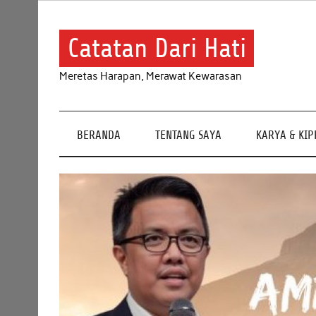
Skip
to
content
Catatan Dari Hati
Meretas Harapan, Merawat Kewarasan
BERANDA
TENTANG SAYA
KARYA & KI