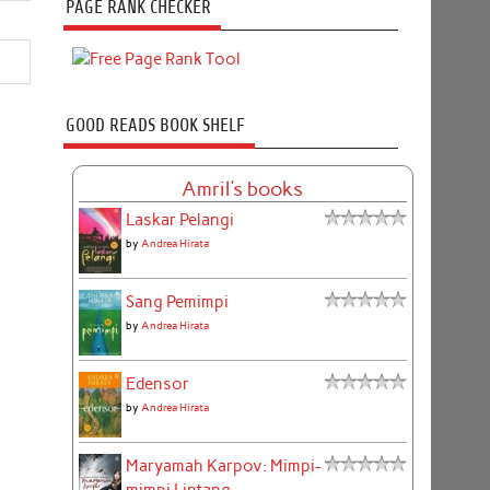
PAGE RANK CHECKER
GOOD READS BOOK SHELF
Amril's books
Laskar Pelangi
by
Andrea Hirata
Sang Pemimpi
by
Andrea Hirata
Edensor
by
Andrea Hirata
Maryamah Karpov: Mimpi-
mimpi Lintang