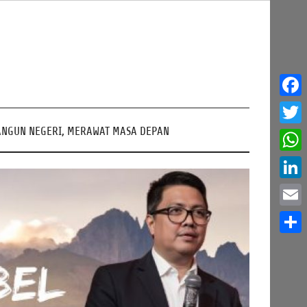
Face
NGUN NEGERI, MERAWAT MASA DEPAN
Twitt
What
Linke
Email
Share