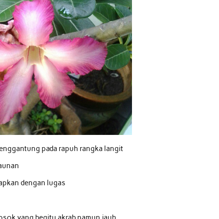
enggantung pada rapuh rangka langit
daunan
capkan dengan lugas
osok yang begitu akrab namun jauh,