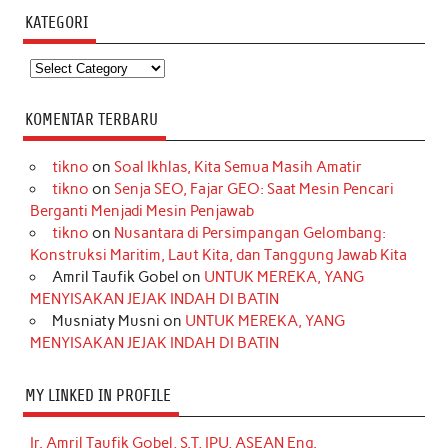
KATEGORI
Kategori
KOMENTAR TERBARU
tikno
on
Soal Ikhlas, Kita Semua Masih Amatir
tikno
on
Senja SEO, Fajar GEO: Saat Mesin Pencari
Berganti Menjadi Mesin Penjawab
tikno
on
Nusantara di Persimpangan Gelombang:
Konstruksi Maritim, Laut Kita, dan Tanggung Jawab Kita
Amril Taufik Gobel
on
UNTUK MEREKA, YANG
MENYISAKAN JEJAK INDAH DI BATIN
Musniaty Musni
on
UNTUK MEREKA, YANG
MENYISAKAN JEJAK INDAH DI BATIN
MY LINKED IN PROFILE
Ir. Amril Taufik Gobel, S.T, IPU, ASEAN Eng.