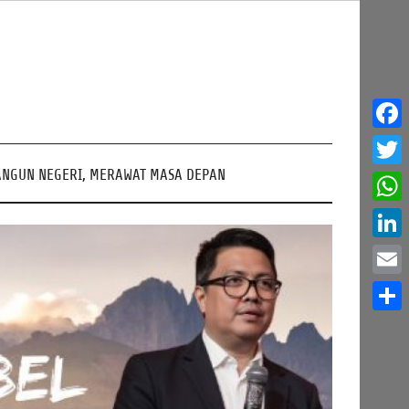
Face
NGUN NEGERI, MERAWAT MASA DEPAN
Twitt
What
Linke
Email
Share