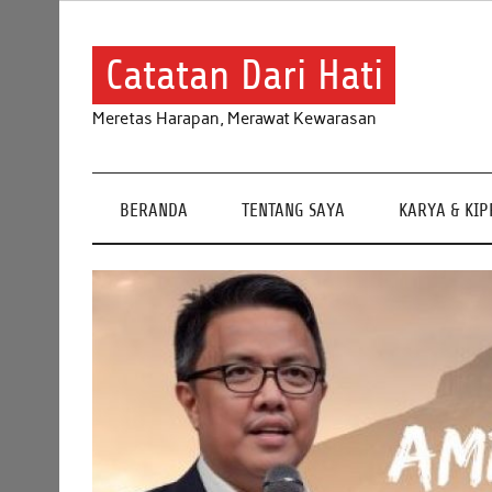
Skip
to
content
Catatan Dari Hati
Meretas Harapan, Merawat Kewarasan
BERANDA
TENTANG SAYA
KARYA & KI