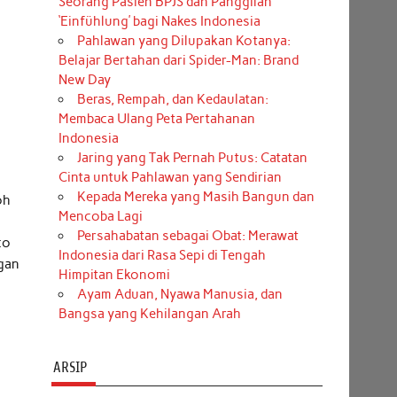
Seorang Pasien BPJS dan Panggilan
‘Einfühlung’ bagi Nakes Indonesia
Pahlawan yang Dilupakan Kotanya:
Belajar Bertahan dari Spider-Man: Brand
New Day
Beras, Rempah, dan Kedaulatan:
Membaca Ulang Peta Pertahanan
Indonesia
Jaring yang Tak Pernah Putus: Catatan
Cinta untuk Pahlawan yang Sendirian
Kepada Mereka yang Masih Bangun dan
oh
Mencoba Lagi
Persahabatan sebagai Obat: Merawat
co
Indonesia dari Rasa Sepi di Tengah
ngan
Himpitan Ekonomi
i
Ayam Aduan, Nyawa Manusia, dan
Bangsa yang Kehilangan Arah
ARSIP