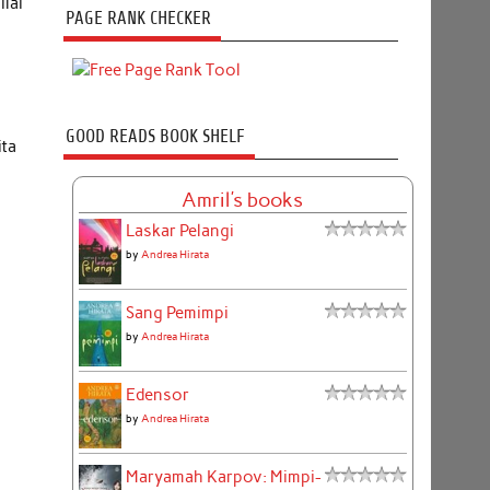
lai
PAGE RANK CHECKER
GOOD READS BOOK SHELF
ita
Amril's books
Laskar Pelangi
by
Andrea Hirata
Sang Pemimpi
by
Andrea Hirata
Edensor
by
Andrea Hirata
Maryamah Karpov: Mimpi-