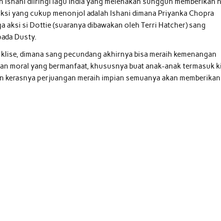
Ishani diiringi lagu India yang melenakan sungguh memberikan ni
ya aksi yang cukup menonjol adalah Ishani dimana Priyanka Chopra
aksi si Dottie (suaranya dibawakan oleh Terri Hatcher) sang
pada Dusty.
klise, dimana sang pecundang akhirnya bisa meraih kemenangan
san moral yang bermanfaat, khususnya buat anak-anak termasuk k
 kerasnya perjuangan meraih impian semuanya akan memberikan
.