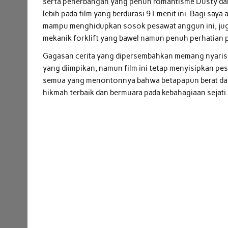
serta penerbangan yang penuh romantisme Dusty dan 
lebih pada film yang berdurasi 91 menit ini. Bagi sa
mampu menghidupkan sosok pesawat anggun ini, juga 
mekanik forklift yang bawel namun penuh perhatian 
Gagasan cerita yang dipersembahkan memang nyaris 
yang diimpikan, namun film ini tetap menyisipkan pe
semua yang menontonnya bahwa betapapun berat dan
hikmah terbaik dan bermuara pada kebahagiaan sejati