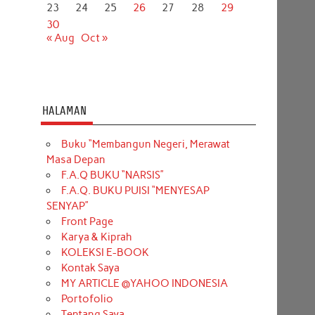
23
24
25
26
27
28
29
30
« Aug
Oct »
HALAMAN
Buku “Membangun Negeri, Merawat
Masa Depan
F.A.Q BUKU “NARSIS”
F.A.Q. BUKU PUISI “MENYESAP
SENYAP”
Front Page
Karya & Kiprah
KOLEKSI E-BOOK
Kontak Saya
MY ARTICLE @YAHOO INDONESIA
Portofolio
Tentang Saya