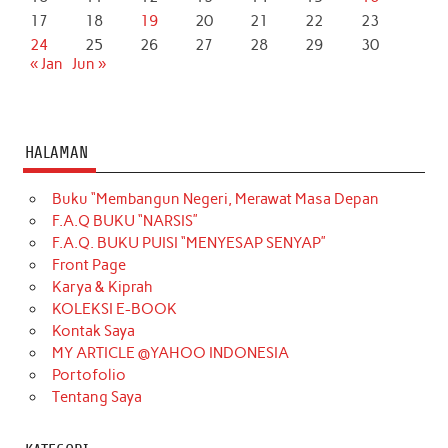
17
18
19
20
21
22
23
24
25
26
27
28
29
30
« Jan
Jun »
HALAMAN
Buku “Membangun Negeri, Merawat Masa Depan
F.A.Q BUKU “NARSIS”
F.A.Q. BUKU PUISI “MENYESAP SENYAP”
Front Page
Karya & Kiprah
KOLEKSI E-BOOK
Kontak Saya
MY ARTICLE @YAHOO INDONESIA
Portofolio
Tentang Saya