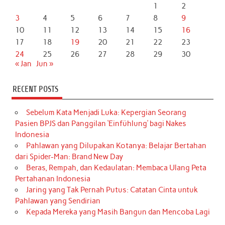
1
2
3
4
5
6
7
8
9
10
11
12
13
14
15
16
17
18
19
20
21
22
23
24
25
26
27
28
29
30
« Jan
Jun »
RECENT POSTS
Sebelum Kata Menjadi Luka: Kepergian Seorang
Pasien BPJS dan Panggilan ‘Einfühlung’ bagi Nakes
Indonesia
Pahlawan yang Dilupakan Kotanya: Belajar Bertahan
dari Spider-Man: Brand New Day
Beras, Rempah, dan Kedaulatan: Membaca Ulang Peta
Pertahanan Indonesia
Jaring yang Tak Pernah Putus: Catatan Cinta untuk
Pahlawan yang Sendirian
Kepada Mereka yang Masih Bangun dan Mencoba Lagi