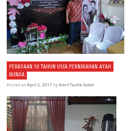
PERAYAAN 50 TAHUN USIA PERNIKAHAN AYAH
BUNDA
Posted on
April 3, 2017
by
Amril Taufik Gobel