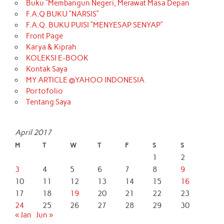
Buku “Membangun Negeri, Merawat Masa Depan
F.A.Q BUKU “NARSIS”
F.A.Q. BUKU PUISI “MENYESAP SENYAP”
Front Page
Karya & Kiprah
KOLEKSI E-BOOK
Kontak Saya
MY ARTICLE @YAHOO INDONESIA
Portofolio
Tentang Saya
April 2017
M
T
W
T
F
S
S
1
2
3
4
5
6
7
8
9
10
11
12
13
14
15
16
17
18
19
20
21
22
23
24
25
26
27
28
29
30
« Jan
Jun »