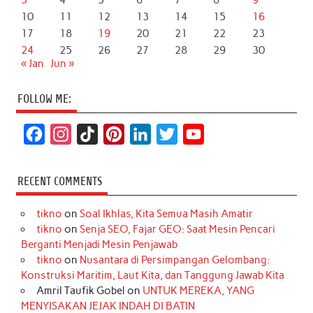
3
4
5
6
7
8
9
10
11
12
13
14
15
16
17
18
19
20
21
22
23
24
25
26
27
28
29
30
« Jan
Jun »
FOLLOW ME:
F
I
T
P
L
T
Y
a
n
i
i
i
w
o
c
s
k
n
n
i
u
RECENT COMMENTS
e
t
T
t
k
t
T
tikno
on
Soal Ikhlas, Kita Semua Masih Amatir
b
a
o
e
e
t
u
tikno
on
Senja SEO, Fajar GEO: Saat Mesin Pencari
o
g
k
r
d
e
b
Berganti Menjadi Mesin Penjawab
o
r
e
I
r
e
tikno
on
Nusantara di Persimpangan Gelombang:
Konstruksi Maritim, Laut Kita, dan Tanggung Jawab Kita
k
a
s
n
Amril Taufik Gobel
on
UNTUK MEREKA, YANG
m
t
MENYISAKAN JEJAK INDAH DI BATIN