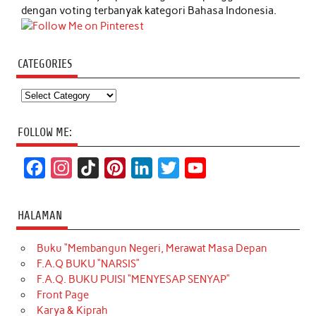
dengan voting terbanyak kategori Bahasa Indonesia.
CATEGORIES
Categories
FOLLOW ME:
F
I
T
P
L
T
Y
a
n
i
i
i
w
o
c
s
k
n
n
i
u
HALAMAN
e
t
T
t
k
t
T
Buku “Membangun Negeri, Merawat Masa Depan
b
a
o
e
e
t
u
F.A.Q BUKU “NARSIS”
o
g
k
r
d
e
b
F.A.Q. BUKU PUISI “MENYESAP SENYAP”
o
r
e
I
r
e
Front Page
Karya & Kiprah
k
a
s
n