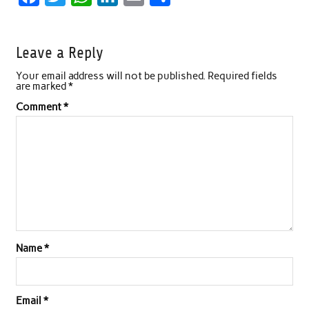
a
w
h
i
m
h
c
i
a
n
a
a
Leave a Reply
e
t
t
k
i
r
Your email address will not be published.
Required fields
b
t
s
e
l
e
are marked
*
o
e
A
d
Comment
*
o
r
p
I
k
p
n
Name
*
Email
*