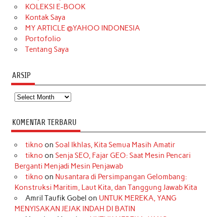
KOLEKSI E-BOOK
m
t
Kontak Saya
MY ARTICLE @YAHOO INDONESIA
Portofolio
Tentang Saya
ARSIP
Arsip
KOMENTAR TERBARU
tikno
on
Soal Ikhlas, Kita Semua Masih Amatir
tikno
on
Senja SEO, Fajar GEO: Saat Mesin Pencari
Berganti Menjadi Mesin Penjawab
tikno
on
Nusantara di Persimpangan Gelombang:
Konstruksi Maritim, Laut Kita, dan Tanggung Jawab Kita
Amril Taufik Gobel
on
UNTUK MEREKA, YANG
MENYISAKAN JEJAK INDAH DI BATIN