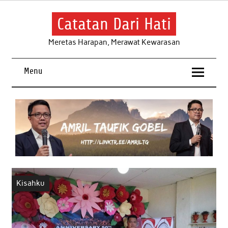
Skip
to
content
Catatan Dari Hati
Meretas Harapan, Merawat Kewarasan
Menu
Kisahku