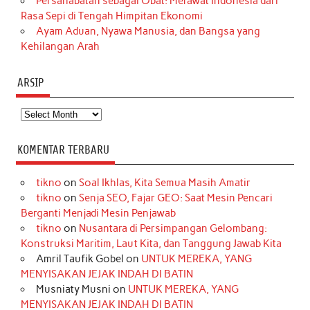
Persahabatan sebagai Obat: Merawat Indonesia dari
Rasa Sepi di Tengah Himpitan Ekonomi
Ayam Aduan, Nyawa Manusia, dan Bangsa yang
Kehilangan Arah
ARSIP
Arsip
KOMENTAR TERBARU
tikno
on
Soal Ikhlas, Kita Semua Masih Amatir
tikno
on
Senja SEO, Fajar GEO: Saat Mesin Pencari
Berganti Menjadi Mesin Penjawab
tikno
on
Nusantara di Persimpangan Gelombang:
Konstruksi Maritim, Laut Kita, dan Tanggung Jawab Kita
Amril Taufik Gobel
on
UNTUK MEREKA, YANG
MENYISAKAN JEJAK INDAH DI BATIN
Musniaty Musni
on
UNTUK MEREKA, YANG
MENYISAKAN JEJAK INDAH DI BATIN