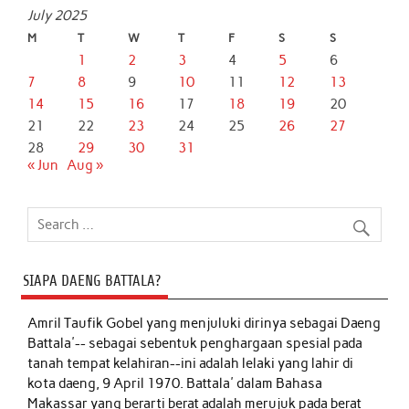
July 2025
M
T
W
T
F
S
S
1
2
3
4
5
6
7
8
9
10
11
12
13
14
15
16
17
18
19
20
21
22
23
24
25
26
27
28
29
30
31
« Jun
Aug »
SIAPA DAENG BATTALA?
Amril Taufik Gobel
yang menjuluki dirinya sebagai Daeng
Battala'-- sebagai sebentuk penghargaan spesial pada
tanah tempat kelahiran--ini adalah lelaki yang lahir di
kota daeng, 9 April 1970. Battala' dalam Bahasa
Makassar yang berarti berat adalah merujuk pada berat