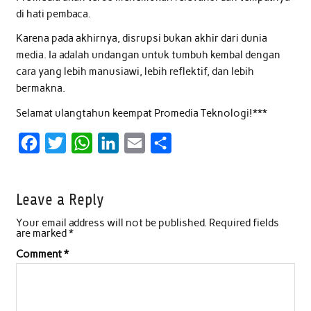
di hati pembaca.
Karena pada akhirnya, disrupsi bukan akhir dari dunia
media. Ia adalah undangan untuk tumbuh kembal dengan
cara yang lebih manusiawi, lebih reflektif, dan lebih
bermakna.
Selamat ulangtahun keempat Promedia Teknologi!***
F
T
W
L
E
S
a
w
h
i
m
h
c
i
a
n
a
a
Leave a Reply
e
t
t
k
i
r
Your email address will not be published.
Required fields
b
t
s
e
l
e
are marked
*
o
e
A
d
Comment
*
o
r
p
I
k
p
n