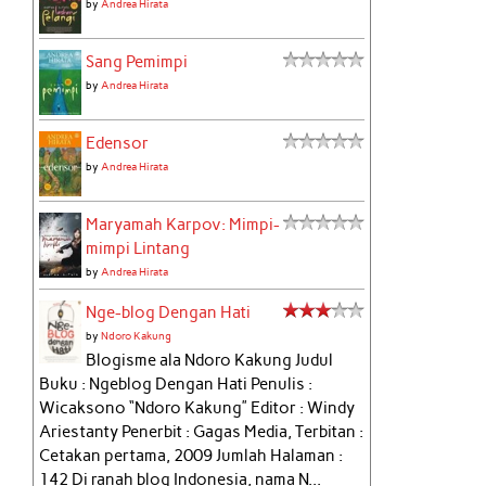
by
Andrea Hirata
Sang Pemimpi
by
Andrea Hirata
Edensor
by
Andrea Hirata
Maryamah Karpov: Mimpi-
mimpi Lintang
by
Andrea Hirata
Nge-blog Dengan Hati
by
Ndoro Kakung
Blogisme ala Ndoro Kakung Judul
Buku : Ngeblog Dengan Hati Penulis :
Wicaksono “Ndoro Kakung” Editor : Windy
Ariestanty Penerbit : Gagas Media, Terbitan :
Cetakan pertama, 2009 Jumlah Halaman :
142 Di ranah blog Indonesia, nama N...