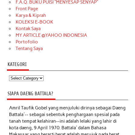
F.A.Q. BUKU PUISI “MENYESAP SENYAP”
Front Page
Karya & Kiprah
KOLEKSI E-BOOK
Kontak Saya
MY ARTICLE @YAHOO INDONESIA
Portofolio
Tentang Saya
KATEGORI
Kategori
SIAPA DAENG BATTALA?
Amril Taufik Gobel
yang menjuluki dirinya sebagai Daeng
Battala'-- sebagai sebentuk penghargaan spesial pada
tanah tempat kelahiran--ini adalah lelaki yang lahir di
kota daeng, 9 April 1970. Battala' dalam Bahasa
Makassar yang berarti berat adalah merujuk pada berat