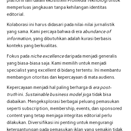
platform lain dalam ekosistem Promedia Teknologi untuk
memperluas jangkauan tanpa kehilangan identitas
editorial.
Kolaborasi ini harus didasari pada nilai-nilai jurnalistik
yang sama. Kami percaya bahwa di era
abundance of
information,
yang dibutuhkan adalah kurasi berbasis
konteks yang berkualitas.
Fokus pada
niche excellence
daripada menjadi generalis
yang biasa-biasa saja. Kami memilih untuk menjadi
specialist yang excellent di bidang tertentu. Ini membantu
membangun otoritas dan kepercayaan di mata audiens.
Kepercayaan menjadi hal paling berharga di
era post-
truth
ini.
Sustainable business model j
uga tidak bisa
diabaikan. Mengeksplorasi berbagai peluang pemasukan
seperti subscription, membership, events, dan sponsored
content yang tetap menjaga integritas editorial perlu
dilakukan. Diversifikasi ini penting untuk mengurangi
ketergantungan pada pemasukan iklan yang semakin tidak