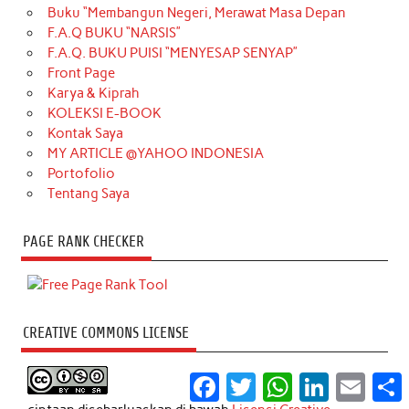
Buku “Membangun Negeri, Merawat Masa Depan
F.A.Q BUKU “NARSIS”
F.A.Q. BUKU PUISI “MENYESAP SENYAP”
Front Page
Karya & Kiprah
KOLEKSI E-BOOK
Kontak Saya
MY ARTICLE @YAHOO INDONESIA
Portofolio
Tentang Saya
PAGE RANK CHECKER
CREATIVE COMMONS LICENSE
Facebook
Twitter
WhatsApp
LinkedIn
Email
S