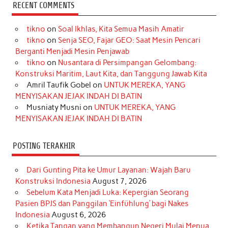
c
s
k
n
n
i
u
RECENT COMMENTS
e
t
T
t
k
t
T
tikno
on
Soal Ikhlas, Kita Semua Masih Amatir
b
a
o
e
e
t
u
tikno
on
Senja SEO, Fajar GEO: Saat Mesin Pencari
o
g
k
r
d
e
b
Berganti Menjadi Mesin Penjawab
o
r
e
I
r
e
tikno
on
Nusantara di Persimpangan Gelombang:
Konstruksi Maritim, Laut Kita, dan Tanggung Jawab Kita
k
a
s
n
Amril Taufik Gobel
on
UNTUK MEREKA, YANG
m
t
MENYISAKAN JEJAK INDAH DI BATIN
Musniaty Musni
on
UNTUK MEREKA, YANG
MENYISAKAN JEJAK INDAH DI BATIN
POSTING TERAKHIR
Dari Gunting Pita ke Umur Layanan: Wajah Baru
Konstruksi Indonesia
August 7, 2026
Sebelum Kata Menjadi Luka: Kepergian Seorang
Pasien BPJS dan Panggilan ‘Einfühlung’ bagi Nakes
Indonesia
August 6, 2026
Ketika Tangan yang Membangun Negeri Mulai Menua