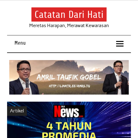
Skip
to
content
Catatan Dari Hati
Meretas Harapan, Merawat Kewarasan
Menu
Artikel