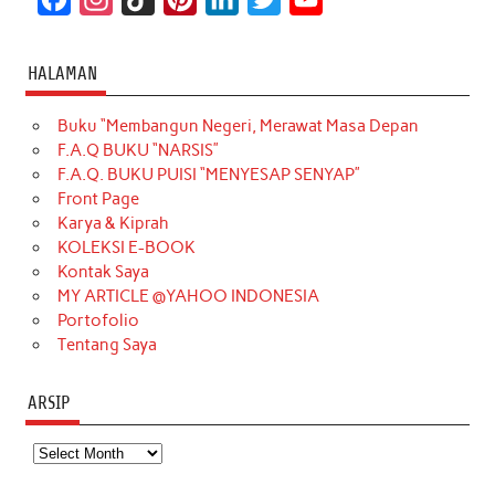
a
n
i
i
i
w
o
c
s
k
n
n
i
u
HALAMAN
e
t
T
t
k
t
T
Buku “Membangun Negeri, Merawat Masa Depan
b
a
o
e
e
t
u
F.A.Q BUKU “NARSIS”
o
g
k
r
d
e
b
F.A.Q. BUKU PUISI “MENYESAP SENYAP”
o
r
e
I
r
e
Front Page
Karya & Kiprah
k
a
s
n
KOLEKSI E-BOOK
m
t
Kontak Saya
MY ARTICLE @YAHOO INDONESIA
Portofolio
Tentang Saya
ARSIP
Arsip