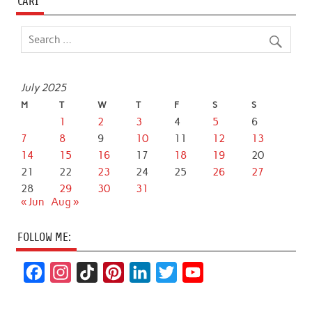
CARI
July 2025
M
T
W
T
F
S
S
1
2
3
4
5
6
7
8
9
10
11
12
13
14
15
16
17
18
19
20
21
22
23
24
25
26
27
28
29
30
31
« Jun
Aug »
FOLLOW ME:
F
I
T
P
L
T
Y
a
n
i
i
i
w
o