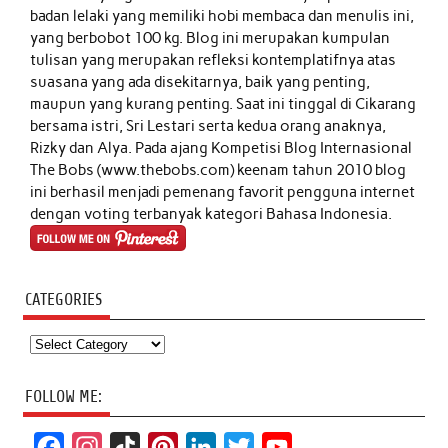
badan lelaki yang memiliki hobi membaca dan menulis ini,
yang berbobot 100 kg. Blog ini merupakan kumpulan
tulisan yang merupakan refleksi kontemplatifnya atas
suasana yang ada disekitarnya, baik yang penting,
maupun yang kurang penting. Saat ini tinggal di Cikarang
bersama istri, Sri Lestari serta kedua orang anaknya,
Rizky dan Alya. Pada ajang Kompetisi Blog Internasional
The Bobs (www.thebobs.com) keenam tahun 2010 blog
ini berhasil menjadi pemenang favorit pengguna internet
dengan voting terbanyak kategori Bahasa Indonesia.
CATEGORIES
Categories
FOLLOW ME:
F
I
T
P
L
T
Y