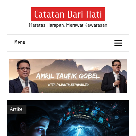
Skip
to
content
Catatan Dari Hati
Meretas Harapan, Merawat Kewarasan
Menu
Artikel