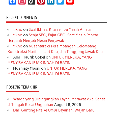
F
I
T
P
L
T
Y
a
n
i
i
i
w
o
c
s
k
n
n
i
u
RECENT COMMENTS
e
t
T
t
k
t
T
tikno
on
Soal Ikhlas, Kita Semua Masih Amatir
b
a
o
e
e
t
u
tikno
on
Senja SEO, Fajar GEO: Saat Mesin Pencari
o
g
k
r
d
e
b
Berganti Menjadi Mesin Penjawab
o
r
e
I
r
e
tikno
on
Nusantara di Persimpangan Gelombang:
Konstruksi Maritim, Laut Kita, dan Tanggung Jawab Kita
k
a
s
n
Amril Taufik Gobel
on
UNTUK MEREKA, YANG
m
t
MENYISAKAN JEJAK INDAH DI BATIN
Musniaty Musni
on
UNTUK MEREKA, YANG
MENYISAKAN JEJAK INDAH DI BATIN
POSTING TERAKHIR
Warga yang Dibingungkan Layar : Merawat Akal Sehat
di Tengah Badai Unggahan
August 8, 2026
Dari Gunting Pita ke Umur Layanan: Wajah Baru