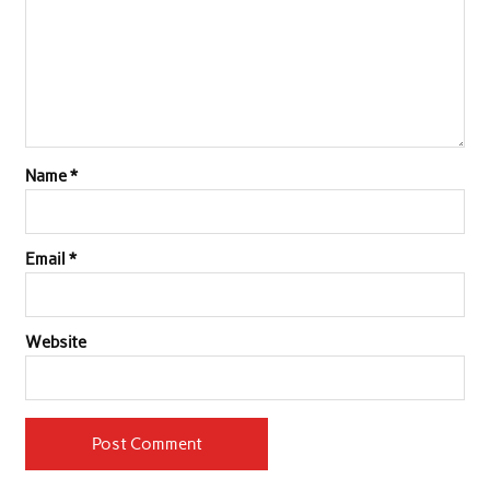
k
p
n
Name
*
Email
*
Website