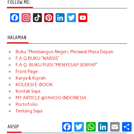
FOLLOW ME:
F
I
T
P
L
T
Y
a
n
i
i
i
w
o
c
s
k
n
n
i
u
HALAMAN
e
t
T
t
k
t
T
Buku “Membangun Negeri, Merawat Masa Depan
b
a
o
e
e
t
u
F.A.Q BUKU “NARSIS”
o
g
k
r
d
e
b
F.A.Q. BUKU PUISI “MENYESAP SENYAP”
o
r
e
I
r
e
Front Page
Karya & Kiprah
k
a
s
n
KOLEKSI E-BOOK
m
t
Kontak Saya
MY ARTICLE @YAHOO INDONESIA
Portofolio
Tentang Saya
Facebook
Twitter
WhatsApp
LinkedIn
Email
S
ARSIP