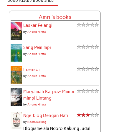
GOOD READS BOOK SHELF
Amril's books
Laskar Pelangi
by
Andrea Hirata
Sang Pemimpi
by
Andrea Hirata
Edensor
by
Andrea Hirata
Maryamah Karpov: Mimpi-
mimpi Lintang
by
Andrea Hirata
Nge-blog Dengan Hati
by
Ndoro Kakung
Blogisme ala Ndoro Kakung Judul