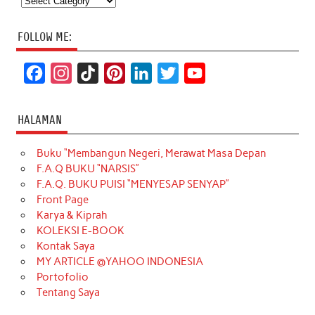
FOLLOW ME:
F
I
T
P
L
T
Y
a
n
i
i
i
w
o
c
s
k
n
n
i
u
HALAMAN
e
t
T
t
k
t
T
Buku “Membangun Negeri, Merawat Masa Depan
b
a
o
e
e
t
u
F.A.Q BUKU “NARSIS”
o
g
k
r
d
e
b
F.A.Q. BUKU PUISI “MENYESAP SENYAP”
o
r
e
I
r
e
Front Page
Karya & Kiprah
k
a
s
n
KOLEKSI E-BOOK
m
t
Kontak Saya
MY ARTICLE @YAHOO INDONESIA
Portofolio
Tentang Saya