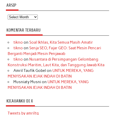
ARSIP
Arsip
KOMENTAR TERBARU
tikno
on
Soal Ikhlas, Kita Semua Masih Amatir
tikno
on
Senja SEO, Fajar GEO: Saat Mesin Pencari
Berganti Menjadi Mesin Penjawab
tikno
on
Nusantara di Persimpangan Gelombang:
Konstruksi Maritim, Laut Kita, dan Tanggung Jawab Kita
Amril Taufik Gobel
on
UNTUK MEREKA, YANG
MENYISAKAN JEJAK INDAH DI BATIN
Musniaty Musni
on
UNTUK MEREKA, YANG
MENYISAKAN JEJAK INDAH DI BATIN
KICAUANKU DI X
Tweets by amriltg