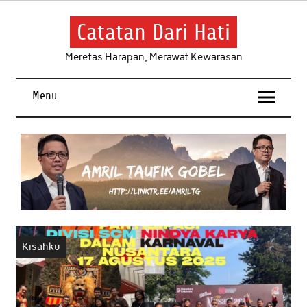
Skip
to
content
Catatan Dari Hati
Meretas Harapan, Merawat Kewarasan
Menu
Kisahku