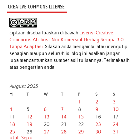
CREATIVE COMMONS LICENSE
ciptaan disebarluaskan di bawah
Lisensi Creative
Commons Atribusi-NonKomersial-BerbagiSerupa 3.0
Tanpa Adaptasi
. Silakan anda mengambil atau mengutip
sebagian maupun seluruh isi blog ini asalkan jangan
lupa mencantumkan sumber asli tulisannya. Terimakasih
atas pengertian anda
August 2025
M
T
W
T
F
S
S
1
2
3
4
5
6
7
8
9
10
11
12
13
14
15
16
17
18
19
20
21
22
23
24
25
26
27
28
29
30
31
« Jul
Sep »