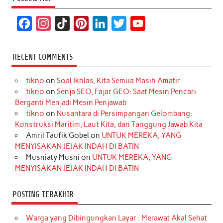
F
I
T
P
L
T
Y
a
n
i
i
i
w
o
c
s
k
n
n
i
u
RECENT COMMENTS
e
t
T
t
k
t
T
tikno
on
Soal Ikhlas, Kita Semua Masih Amatir
b
a
o
e
e
t
u
tikno
on
Senja SEO, Fajar GEO: Saat Mesin Pencari
o
g
k
r
d
e
b
Berganti Menjadi Mesin Penjawab
o
r
e
I
r
e
tikno
on
Nusantara di Persimpangan Gelombang:
Konstruksi Maritim, Laut Kita, dan Tanggung Jawab Kita
k
a
s
n
Amril Taufik Gobel
on
UNTUK MEREKA, YANG
m
t
MENYISAKAN JEJAK INDAH DI BATIN
Musniaty Musni
on
UNTUK MEREKA, YANG
MENYISAKAN JEJAK INDAH DI BATIN
POSTING TERAKHIR
Warga yang Dibingungkan Layar : Merawat Akal Sehat