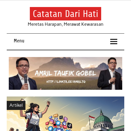
Skip
to
content
Catatan Dari Hati
Meretas Harapan, Merawat Kewarasan
Menu
Artikel