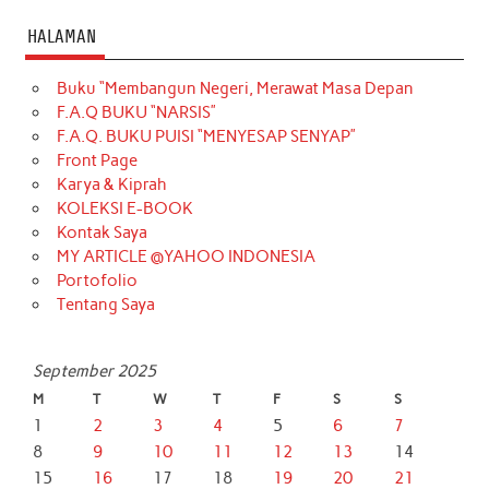
HALAMAN
Buku “Membangun Negeri, Merawat Masa Depan
F.A.Q BUKU “NARSIS”
F.A.Q. BUKU PUISI “MENYESAP SENYAP”
Front Page
Karya & Kiprah
KOLEKSI E-BOOK
Kontak Saya
MY ARTICLE @YAHOO INDONESIA
Portofolio
Tentang Saya
September 2025
M
T
W
T
F
S
S
1
2
3
4
5
6
7
8
9
10
11
12
13
14
15
16
17
18
19
20
21