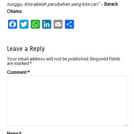
tunggu. Kita adalah perubahan yang kita cari”
–
Barack
Obama
F
T
W
L
E
S
a
w
h
i
m
h
c
i
a
n
a
a
Leave a Reply
e
t
t
k
i
r
Your email address will not be published.
Required fields
b
t
s
e
l
e
are marked
*
o
e
A
d
Comment
*
o
r
p
I
k
p
n
Name
*