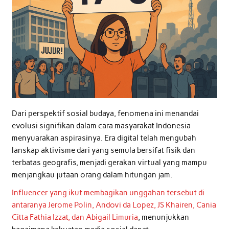
Dari perspektif sosial budaya, fenomena ini menandai
evolusi signifikan dalam cara masyarakat Indonesia
menyuarakan aspirasinya. Era digital telah mengubah
lanskap aktivisme dari yang semula bersifat fisik dan
terbatas geografis, menjadi gerakan virtual yang mampu
menjangkau jutaan orang dalam hitungan jam.
Influencer yang ikut membagikan unggahan tersebut di
antaranya Jerome Polin, Andovi da Lopez, JS Khairen, Cania
Citta Fathia Izzat, dan Abigail Limuria
, menunjukkan