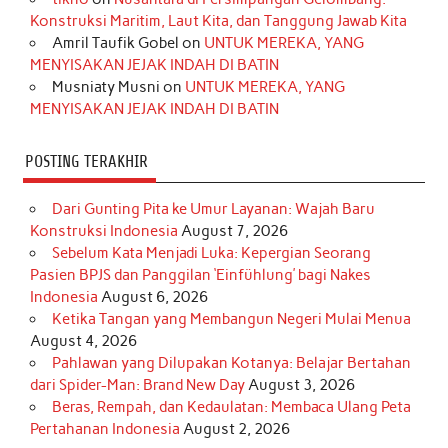
Konstruksi Maritim, Laut Kita, dan Tanggung Jawab Kita
k
a
s
n
Amril Taufik Gobel
on
UNTUK MEREKA, YANG
m
t
MENYISAKAN JEJAK INDAH DI BATIN
Musniaty Musni
on
UNTUK MEREKA, YANG
MENYISAKAN JEJAK INDAH DI BATIN
POSTING TERAKHIR
Dari Gunting Pita ke Umur Layanan: Wajah Baru
Konstruksi Indonesia
August 7, 2026
Sebelum Kata Menjadi Luka: Kepergian Seorang
Pasien BPJS dan Panggilan ‘Einfühlung’ bagi Nakes
Indonesia
August 6, 2026
Ketika Tangan yang Membangun Negeri Mulai Menua
August 4, 2026
Pahlawan yang Dilupakan Kotanya: Belajar Bertahan
dari Spider-Man: Brand New Day
August 3, 2026
Beras, Rempah, dan Kedaulatan: Membaca Ulang Peta
Pertahanan Indonesia
August 2, 2026