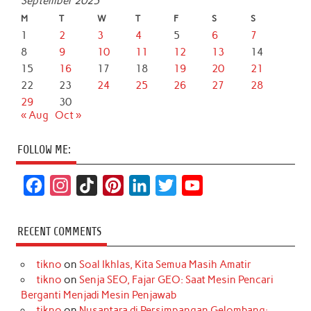
September 2025
M
T
W
T
F
S
S
1
2
3
4
5
6
7
8
9
10
11
12
13
14
15
16
17
18
19
20
21
22
23
24
25
26
27
28
29
30
« Aug
Oct »
FOLLOW ME:
F
I
T
P
L
T
Y
a
n
i
i
i
w
o
c
s
k
n
n
i
u
RECENT COMMENTS
e
t
T
t
k
t
T
tikno
on
Soal Ikhlas, Kita Semua Masih Amatir
b
a
o
e
e
t
u
tikno
on
Senja SEO, Fajar GEO: Saat Mesin Pencari
o
g
k
r
d
e
b
Berganti Menjadi Mesin Penjawab
o
r
e
I
r
e
tikno
on
Nusantara di Persimpangan Gelombang: