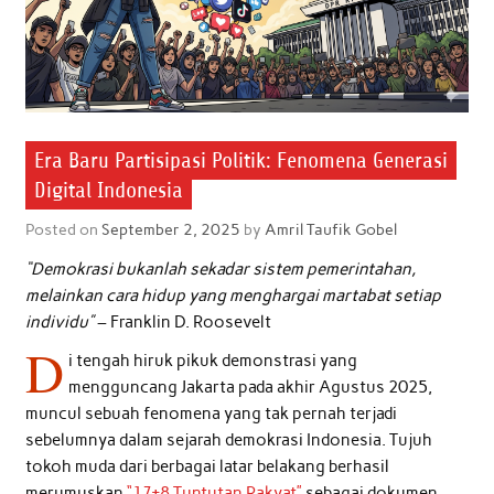
Era Baru Partisipasi Politik: Fenomena Generasi
Digital Indonesia
Posted on
September 2, 2025
by
Amril Taufik Gobel
“Demokrasi bukanlah sekadar sistem pemerintahan,
melainkan cara hidup yang menghargai martabat setiap
individu”
– Franklin D. Roosevelt
D
i tengah hiruk pikuk demonstrasi yang
mengguncang Jakarta pada akhir Agustus 2025,
muncul sebuah fenomena yang tak pernah terjadi
sebelumnya dalam sejarah demokrasi Indonesia. Tujuh
tokoh muda dari berbagai latar belakang berhasil
merumuskan
“17+8 Tuntutan Rakyat”
sebagai dokumen