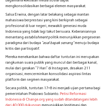
bagaimana kekuatan media sosial dapat
mengkonsolidasikan berbagai elemen masyarakat.
Salsa Erwina, dengan latar belakang sebagai mantan
mahasiswa berprestasi yang kini berkiprah sebagai
profesional di luar negeri, mewakili generasi muda
Indonesia yang tidak lagi takut bersuara. Keberaniannya
menantang
establishment
politik menunjukkan pergeseran
paradigma dari budaya
“asal bapak senang”
menuju budaya
kritis dan partisipatif.
Mereka menekankan bahwa daftar tuntutan ini merupakan
rangkuman suara publik yang muncul dari berbagai kanal,
mulai dari gerakan “7 Hari” di Instagram, desakan 211
organisasi, mencerminkan konsolidasi aspirasi lintas
platform dan segmen masyarakat.
Secara politik, tuntutan 17+8 ini menjadi ujian pertama bagi
pemerintahan Prabowo Subianto.
Petisi Reformasi
Indonesia di Change.org yang sudah ditandatangani lebih
dari 40.000 dukungan
menunjukkan legitimasi dan