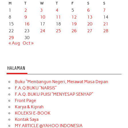
M
T
W
T
F
S
S
1
2
3
4
5
6
7
8
9
10
11
12
13
14
15
16
17
18
19
20
21
22
23
24
25
26
27
28
29
30
« Aug
Oct »
HALAMAN
Buku “Membangun Negeri, Merawat Masa Depan
F.A.Q BUKU “NARSIS”
F.A.Q. BUKU PUISI “MENYESAP SENYAP”
Front Page
Karya & Kiprah
KOLEKSI E-BOOK
Kontak Saya
MY ARTICLE @YAHOO INDONESIA