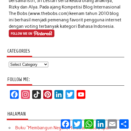
bersama istri, Sri Lestari serta kedua orang anaknya,
Rizky dan Alya. Pada ajang Kompetisi Blog Internasional
The Bobs (www.thebobs.com) keenam tahun 2010 blog
ini berhasil menjadi pemenang favorit pengguna internet
dengan voting terbanyak kategori Bahasa Indonesia.
CATEGORIES
Categories
FOLLOW ME:
F
I
T
P
L
T
Y
a
n
i
i
i
w
o
c
s
k
n
n
i
u
HALAMAN
e
t
T
t
k
t
T
Facebook
Twitter
WhatsApp
LinkedIn
Email
S
Buku “Membangun Negeri, Merawat Masa Depan
b
a
o
e
e
t
u