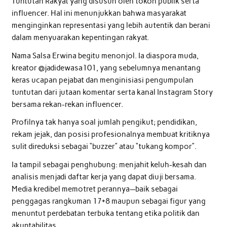
Tuntutan Rakyat yang disusun oleh tokoh publik serta
influencer. Hal ini menunjukkan bahwa masyarakat
menginginkan representasi yang lebih autentik dan berani
dalam menyuarakan kepentingan rakyat.
Nama Salsa Erwina begitu menonjol. Ia diaspora muda,
kreator @jadidewasa101, yang sebelumnya menantang
keras ucapan pejabat dan menginisiasi pengumpulan
tuntutan dari jutaan komentar serta kanal Instagram Story
bersama rekan-rekan influencer.
Profilnya tak hanya soal jumlah pengikut; pendidikan,
rekam jejak, dan posisi profesionalnya membuat kritiknya
sulit direduksi sebagai “buzzer” atau “tukang kompor”.
Ia tampil sebagai penghubung: menjahit keluh-kesah dan
analisis menjadi daftar kerja yang dapat diuji bersama.
Media kredibel memotret perannya—baik sebagai
penggagas rangkuman 17+8 maupun sebagai figur yang
menuntut perdebatan terbuka tentang etika politik dan
akuntabilitas.