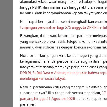
akumulasi kekecewaan masyarakat terhadap berbagai k
hingga PSHK, dari mahasiswa hingga aktivis, suara-su
menunjukkan keberpihakannya kepada rakyat yang diw
Hasil rapat bersejarah tersebut menghadirkan enam 
tunjangan perumahan bagi 575 anggota DPR RI terhi
Bayangkan, dalam satu keputusan, parlemen melepa
yang mencakup biaya listrik, telepon, komunikasi inte
menunjukkan solidaritas dengan kondisi ekonomi rak
Moratorium kunjungan kerja ke luar negeri yang dibe
kenegaraan, menandai perubahan paradigma dalam pela
masyarakat terhadap maraknya perjalanan dinas yang 
DPR RI, Sufmi Dasco Ahmad, menegaskan bahwa kepu
mendengarkan suara rakyat
.
Namun, pertanyaan kritis yang mengemuka adalah: a
tuntutan rakyat? Jika kita telaah secara mendalam,
17 
panjang hingga 31 Agustus 2026
mencakup spektrum 
parlemen.