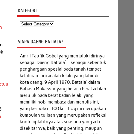
KATEGORI
Kategori
n
SIAPA DAENG BATTALA?
an
uk
Amril Taufik Gobel
yang menjuluki dirinya
sebagai Daeng Battala'-- sebagai sebentuk
penghargaan spesial pada tanah tempat
kelahiran--ini adalah lelaki yang lahir di
kota daeng, 9 April 1970. Battala' dalam
etua
Bahasa Makassar yang berarti berat adalah
merujuk pada berat badan lelaki yang
memiliki hobi membaca dan menulis ini,
yang berbobot 100 kg. Blog ini merupakan
8
kumpulan tulisan yang merupakan refleksi
a
kontemplatifnya atas suasana yang ada
disekitarnya, baik yang penting, maupun