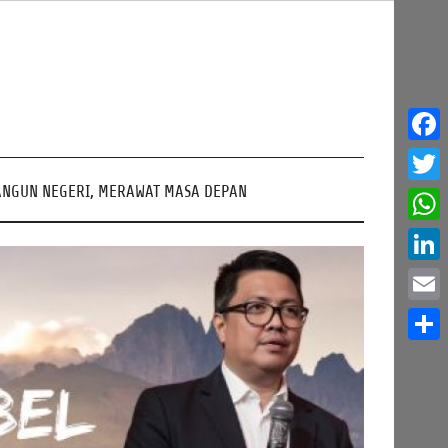
Face
NGUN NEGERI, MERAWAT MASA DEPAN
Twitt
What
Linke
Email
Share