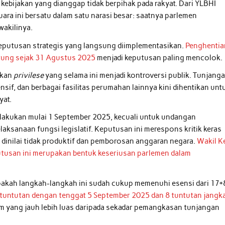
ebijakan yang dianggap tidak berpihak pada rakyat. Dari YLBHI
ara ini bersatu dalam satu narasi besar: saatnya parlemen
akilinya.
keputusan strategis yang langsung diimplementasikan.
Penghentia
tung sejak 31 Agustus 2025
menjadi keputusan paling mencolok.
skan
privilese
yang selama ini menjadi kontroversi publik. Tunjang
nsif, dan berbagai fasilitas perumahan lainnya kini dihentikan unt
yat.
rlakukan mulai 1 September 2025, kecuali untuk undangan
ksanaan fungsi legislatif. Keputusan ini merespons kritik keras
dinilai tidak produktif dan pemborosan anggaran negara.
Wakil K
tusan ini merupakan bentuk keseriusan parlemen dalam
pakah langkah-langkah ini sudah cukup memenuhi esensi dari 17+
tuntutan dengan tenggat 5 September 2025 dan 8 tuntutan jangk
yang jauh lebih luas daripada sekadar pemangkasan tunjangan