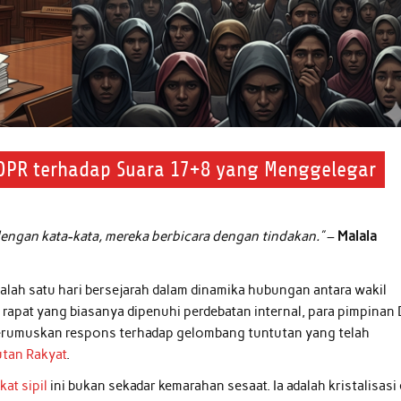
 DPR terhadap Suara 17+8 yang Menggelegar
dengan kata-kata, mereka berbicara dengan tindakan.”
–
Malala
salah satu hari bersejarah dalam dinamika hubungan antara wakil
g rapat yang biasanya dipenuhi perdebatan internal, para pimpinan
 merumuskan respons terhadap gelombang tuntutan yang telah
utan Rakyat
.
at sipil
ini bukan sekadar kemarahan sesaat. Ia adalah kristalisasi 