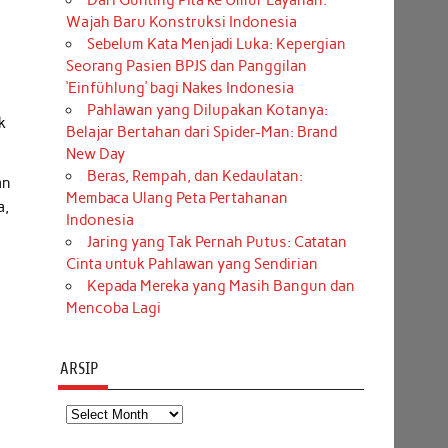
Dari Gunting Pita ke Umur Layanan:
Wajah Baru Konstruksi Indonesia
Sebelum Kata Menjadi Luka: Kepergian
Seorang Pasien BPJS dan Panggilan
‘Einfühlung’ bagi Nakes Indonesia
Pahlawan yang Dilupakan Kotanya:
k
Belajar Bertahan dari Spider-Man: Brand
New Day
Beras, Rempah, dan Kedaulatan:
an
Membaca Ulang Peta Pertahanan
a,
Indonesia
g
Jaring yang Tak Pernah Putus: Catatan
Cinta untuk Pahlawan yang Sendirian
Kepada Mereka yang Masih Bangun dan
Mencoba Lagi
ARSIP
Arsip