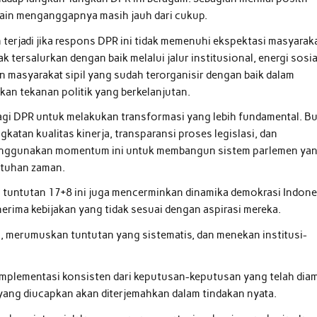
 lain menganggapnya masih jauh dari cukup.
terjadi jika respons DPR ini tidak memenuhi ekspektasi masyarak
k tersalurkan dengan baik melalui jalur institusional, energi sosia
n masyarakat sipil yang sudah terorganisir dengan baik dalam
kan tekanan politik yang berkelanjutan.
i DPR untuk melakukan transformasi yang lebih fundamental. B
atan kualitas kinerja, transparansi proses legislasi, dan
 menggunakan momentum ini untuk membangun sistem parlemen ya
utuhan zaman.
p tuntutan 17+8 ini juga mencerminkan dinamika demokrasi Indone
erima kebijakan yang tidak sesuai dengan aspirasi mereka.
, merumuskan tuntutan yang sistematis, dan menekan institusi-
implementasi konsisten dari keputusan-keputusan yang telah diam
ang diucapkan akan diterjemahkan dalam tindakan nyata.