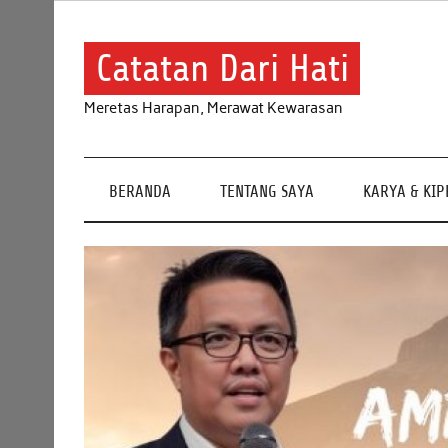
Skip
to
content
Catatan Dari Hati
Meretas Harapan, Merawat Kewarasan
BERANDA
TENTANG SAYA
KARYA & KI