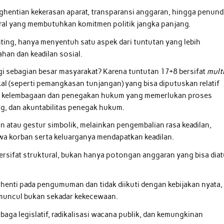
hentian kekerasan aparat, transparansi anggaran, hingga penun
tural yang membutuhkan komitmen politik jangka panjang.
ing, hanya menyentuh satu aspek dari tuntutan yang lebih
han dan keadilan sosial.
i sebagian besar masyarakat? Karena tuntutan 17+8 bersifat
mult
iskal (seperti pemangkasan tunjangan) yang bisa diputuskan relatif
ar kelembagaan dan penegakan hukum yang memerlukan proses
g, dan akuntabilitas penegak hukum.
 atau gestur simbolik, melainkan pengembalian rasa keadilan,
wa korban serta keluarganya mendapatkan keadilan.
bersifat struktural, bukan hanya potongan anggaran yang bisa diat
u berhenti pada pengumuman dan tidak diikuti dengan kebijakan nyata,
g muncul bukan sekadar kekecewaan.
aga legislatif, radikalisasi wacana publik, dan kemungkinan