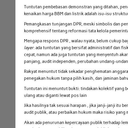
Tuntutan pembebasan demonstran yang ditahan, peng
kenaikan harga BBM dan listrik adalah isu-isu struk
Pemangkasan tunjangan DPR, meski simbolis dan pent
komprehensif tentang reformasi tata kelola pemerinta
Mengapa respons DPR , walau nyata, belum cukup bag
layer
: ada tuntutan yang bersifat administratif dan f
cepat, namun ada juga tuntutan yang menyentuh ak
panjang, audit independen, perubahan undang-undan
Rakyat menuntut tidak sekadar penghematan anggaran
penegakan hukum tanpa pilih kasih, dan jaminan bah
Tuntutan ini menuntut bukti: tindakan kolektif yang 
ulang atau diganti lewat pos lain
Jika hasilnya tak sesuai harapan , jika janji-janji it
audit publik, atau perbaikan hukum maka risiko yan
Akan ada penurunan kepercayaan publik terhadap lemb