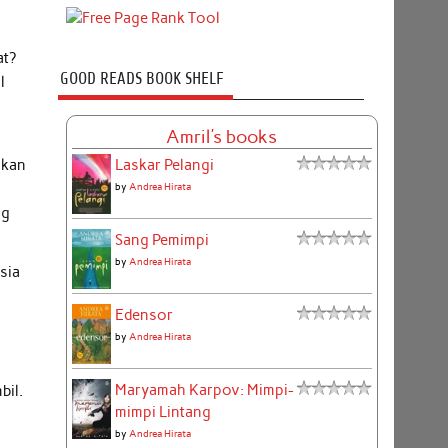
at?
GOOD READS BOOK SHELF
l
Amril's books
Laskar Pelangi
ukan
by
Andrea Hirata
ng
Sang Pemimpi
by
Andrea Hirata
sia
Edensor
by
Andrea Hirata
Maryamah Karpov: Mimpi-
bil.
mimpi Lintang
by
Andrea Hirata