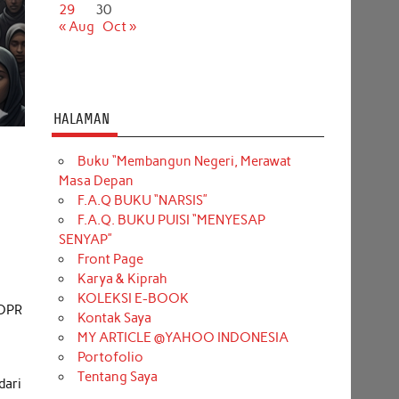
29
30
« Aug
Oct »
HALAMAN
Buku “Membangun Negeri, Merawat
Masa Depan
F.A.Q BUKU “NARSIS”
F.A.Q. BUKU PUISI “MENYESAP
SENYAP”
Front Page
Karya & Kiprah
KOLEKSI E-BOOK
 DPR
Kontak Saya
MY ARTICLE @YAHOO INDONESIA
Portofolio
Tentang Saya
dari