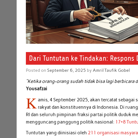
Dari Tuntutan ke Tindakan: Respons
Posted on
September 6, 2025
by
Amril Taufik Gobel
“Ketika orang-orang sudah tidak bisa lagi berbicara 
Yousafzai
K
amis, 4 September 2025, akan tercatat sebagai 
rakyat dan konstituennya di Indonesia. Di ruan
RI dan seluruh pimpinan fraksi partai politik duduk
mengguncang panggung politik nasional:
17+8 Tunt
Tuntutan yang diinisiasi oleh
211 organisasi masyarak