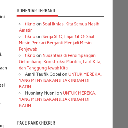
KOMENTAR TERBARU
 ini
tikno
on
Soal Ikhlas, Kita Semua Masih
Amatir
tikno
on
Senja SEO, Fajar GEO: Saat
Mesin Pencari Berganti Menjadi Mesin
Penjawab
i,
tikno
on
Nusantara di Persimpangan
Gelombang: Konstruksi Maritim, Laut Kita,
yaan
dan Tanggung Jawab Kita
Amril Taufik Gobel
on
UNTUK MEREKA,
YANG MENYISAKAN JEJAK INDAH DI
esi
BATIN
Musniaty Musni
on
UNTUK MEREKA,
YANG MENYISAKAN JEJAK INDAH DI
.
BATIN
.
PAGE RANK CHECKER
ng.