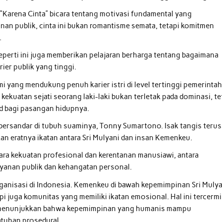
“Karena Cinta” bicara tentang motivasi fundamental yang
an publik, cinta ini bukan romantisme semata, tetapi komitmen
.
rti ini juga memberikan pelajaran berharga tentang bagaimana
ier publik yang tinggi.
i yang mendukung penuh karier istri di level tertinggi pemerinta
uatan sejati seorang laki-laki bukan terletak pada dominasi, te
d bagi pasangan hidupnya.
bersandar di tubuh suaminya, Tonny Sumartono. Isak tangis terus
an eratnya ikatan antara Sri Mulyani dan insan Kemenkeu.
tara kekuatan profesional dan kerentanan manusiawi, antara
ayanan publik dan kehangatan personal.
organisasi di Indonesia. Kemenkeu di bawah kepemimpinan Sri Muly
api juga komunitas yang memiliki ikatan emosional. Hal ini tercerm
ng menunjukkan bahwa kepemimpinan yang humanis mampu
atuhan prosedural.