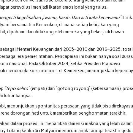
apat berevolusi menjadi ikatan emosional yang tulus.
mengerti kegelisahan jiwamu, kasih. Dan arti kata kecewamu”
. Lirik
ulyani bersama tim Kemenkeu, di mana setiap kebijakan yang
mbil, dipahami dan didukung oleh mereka yang bekerja di bawah
 sebagai Menteri Keuangan dari 2005–2010 dan 2016–2025, total
rbagai era pemerintahan. Pencapaian ini bukan hanya soal duras
onomi nasional. Pada Oktober 2024, ketika Presiden Prabowo
ali menduduki kursi nomor 1 di Kemenkeu, menunjukkan keperca
sep
“tepo seliro”
(empati) dan “gotong royong” (kebersamaan), pros
lai luhur bangsa.
bi, menunjukkan spontanitas perasaan yang tidak bisa direkayasa
 karena dorongan hati untuk memberikan penghormatan terakhir.
yikan dalam prosesi ini menambah dimensi makna yang lebih dalam
Joy Tobing ketika Sri Mulyani menuruni anak tangga terakhir gedu