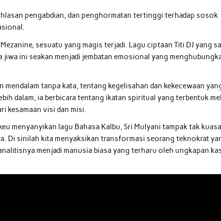
khlasan pengabdian, dan penghormatan tertinggi terhadap sosok
asional.
Mezanine, sesuatu yang magis terjadi. Lagu ciptaan Titi DJ yang sa
ua jiwa ini seakan menjadi jembatan emosional yang menghubungk
man mendalam tanpa kata, tentang kegelisahan dan kekecewaan yan
ih dalam, ia berbicara tentang ikatan spiritual yang terbentuk mel
ri kesamaan visi dan misi.
eu menyanyikan lagu Bahasa Kalbu, Sri Mulyani tampak tak kuas
. Di sinilah kita menyaksikan transformasi seorang teknokrat ya
analitisnya menjadi manusia biasa yang terharu oleh ungkapan ka