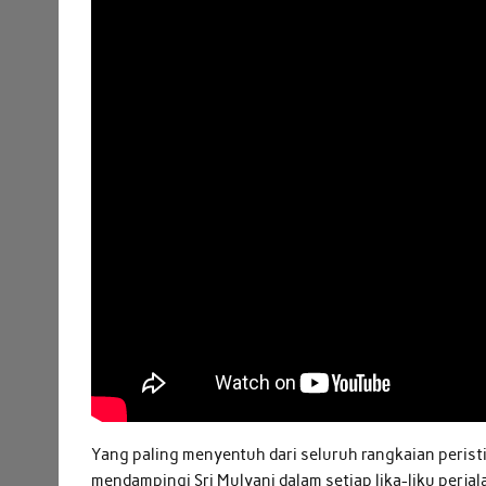
Yang paling menyentuh dari seluruh rangkaian perist
mendampingi Sri Mulyani dalam setiap lika-liku perjal