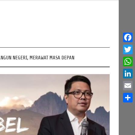
Face
NGUN NEGERI, MERAWAT MASA DEPAN
Twitt
What
Linke
Email
Share