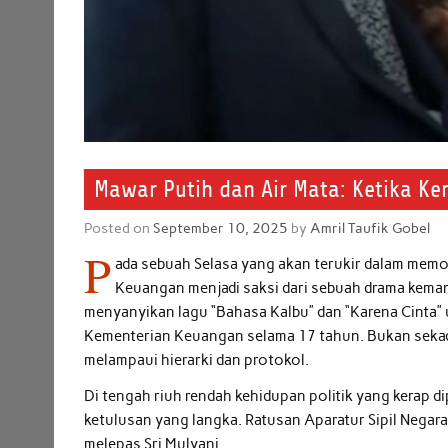
Mawar Putih dan Air Mata: Ketika K
Posted on
September 10, 2025
by
Amril Taufik Gobel
P
ada sebuah Selasa yang akan terukir dalam memo
Keuangan menjadi saksi dari sebuah drama kem
menyanyikan lagu “Bahasa Kalbu” dan “Karena Cinta”
Kementerian Keuangan selama 17 tahun. Bukan sekada
melampaui hierarki dan protokol.
Di tengah riuh rendah kehidupan politik yang kerap 
ketulusan yang langka. Ratusan Aparatur Sipil Nega
melepas Sri Mulyani.