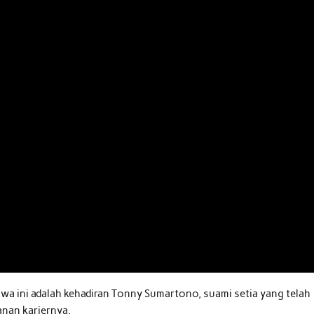
iwa ini adalah kehadiran Tonny Sumartono, suami setia yang telah
anan kariernya.