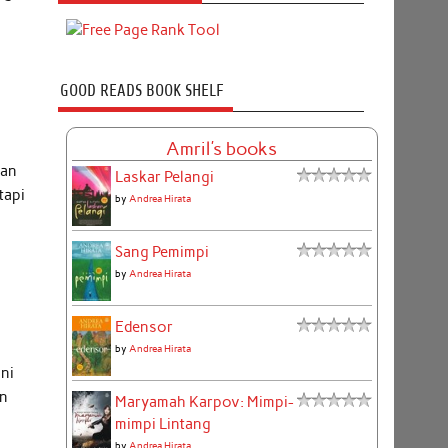
GOOD READS BOOK SHELF
Amril's books
han
Laskar Pelangi
tapi
by
Andrea Hirata
Sang Pemimpi
by
Andrea Hirata
Edensor
by
Andrea Hirata
ani
in
Maryamah Karpov: Mimpi-
mimpi Lintang
by
Andrea Hirata