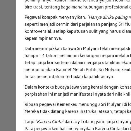
birokrasi, tentang bagaimana hubungan profesional d
Pegawai kompak menyanyikan:
“Hanya diriku paling 
seperti menjadi cermin dari perjalanan panjang Sri M
kontroversial, setiap keputusan sulit yang harus dia
kepemimpinannya.
Data menunjukkan bahwa Sri Mulyani telah mengabdi
hampir 14 tahun memimpin keuangan negara melalui be
tetapi juga konsistensi dalam menjaga stabilitas ek
mengumumkan Kabinet Merah Putih, Sri Mulyani kemb
lintas pemerintahan terhadap kapabilitasnya.
Dalam konteks budaya Jawa yang kental dengan kon
perpisahan ini menjadi manifestasi nyata dari nilai-ni
Ribuan pegawai Kemenkeu menunggu Sri Mulyani di lo
Mereka tidak datang karena instruksi atasan, tetapi
Lagu
“Karena Cinta”
dari Joy Tobing yang juga dinyan
Para pegawai kembali menyanyikan Karena Cinta dari 