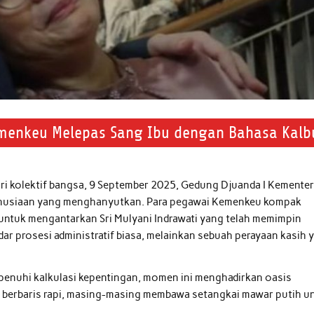
emenkeu Melepas Sang Ibu dengan Bahasa Kalb
ri kolektif bangsa, 9 September 2025, Gedung Djuanda I Kementer
anusiaan yang menghanyutkan. Para pegawai Kemenkeu kompak
 untuk mengantarkan Sri Mulyani Indrawati yang telah memimpin
r prosesi administratif biasa, melainkan sebuah perayaan kasih 
dipenuhi kalkulasi kepentingan, momen ini menghadirkan oasis
ra berbaris rapi, masing-masing membawa setangkai mawar putih u