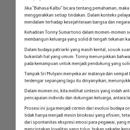
Jika “Bahasa Kalbu” bicara tentang pemahaman, maka 
menggerakkan setiap tindakan. Dalam konteks pelayan
mendalam terhadap kesejahteraan bangsa dan negara
Kehadiran Tonny Sumartono dalam momen-momen sepe
membangun keluarga yang solid di tengah tekanan kar
Dalam budaya patriarki yang masih kental, sosok suam
bukanlah hal yang umum. Tonny menunjukkan bahwa kek
pada kemampuan untuk menjadi pendukung yang soli
Tampak Sri Mulyani menyeka air matanya dan sempat 
terdengar sepanjang lagu itu dinyanyikan, menunjukk
Dalam momen ini, kita melihat sintesis yang indah an
pencapaian individu dan dukungan keluarga, antara l
Prosesi ini juga menjadi cermin dari evolusi budaya 
tidak hanya menjadi mesin birokrasi yang efisien, tet
dari spontanitas ekspresi emosi para pegawai, ya
menciptakan loyalitas yang tulus, bukan sekadar kep