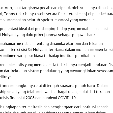
artono, saat tangisnya pecah dan dipeluk oleh suaminya di hadap
Tonny tidak hanya hadir secara fisik, tetapi menjadi pilar kekua
mbil merasakan seluruh spektrum emosi yang mengalir.
presentasi ideal dari pendamping hidup yang memahami esensi
i Mulyani yang dulu pekerjaannya sebagai pegawai bank.
pemahaman mendalam tentang dinamika ekonomi dan tekanan
 konsisten di sisi Sri Mulyani, terutama dalam momen-momen krusi
omitmen yang luar biasa terhadap institusi pernikahan.
ensi simbolis yang mendalam. Ia tidak hanya menjadi sandaran fis
rminan dari kekuatan sistem pendukung yang memungkinkan seseora
liknya.
rtono, merangkulnya erat di tengah suasana penuh haru. Dalam
ip sejati yang telah melewati berbagai ujian, mulai dari tekanan
ti krisis finansial 2008 dan pandemi COVID-19.
lah ungkapan terima kasih dan penghargaan dari institusi kepada
pleks dan universal. Ia berbicara tentang kemanusiaan dalam