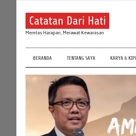
Skip
to
content
Catatan Dari Hati
Meretas Harapan, Merawat Kewarasan
BERANDA
TENTANG SAYA
KARYA & KI