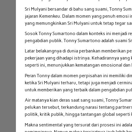
Sri Mulyani bersandar di bahu sang suami, Tonny Sum
jajaran Kemenkeu. Dalam momen yang penuh emosi ini, 
yang memungkinkan Sri Mulyani untuk tetap tegar sa
Sosok Tonny Sumartono dalam konteks ini menjadi re
pengabdian publik. Tonny Sumartono adalah suami Sr
Latar belakangnya di dunia perbankan memberikan 
pekerjaan yang dihadapi istrinya. Kehadirannya yang
seperti ini, menunjukkan kematangan emosional dan k
Peran Tonny dalam momen perpisahan ini memiliki dim
ketika Sri Mulyani terharu, tetapi juga menjadi ce
untuk memberikan yang terbaik dalam pengabdian pub
Air matanya kian deras saat sang suami, Tonny Suma
pelukan tersebut, terkandung narasi tentang partnersh
politik, kritik publik, hingga tantangan global seper
Makna sentimental yang tersurat dari prosesi ini ada
pemimpinnya. Namun makna tersiratnya jauh lebih kom