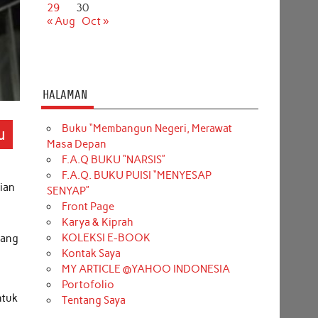
29
30
« Aug
Oct »
HALAMAN
Buku “Membangun Negeri, Merawat
u
Masa Depan
F.A.Q BUKU “NARSIS”
F.A.Q. BUKU PUISI “MENYESAP
ian
SENYAP”
Front Page
Karya & Kiprah
KOLEKSI E-BOOK
yang
Kontak Saya
MY ARTICLE @YAHOO INDONESIA
Portofolio
ntuk
Tentang Saya