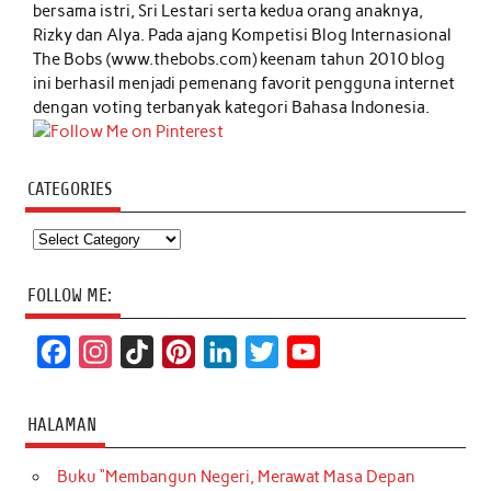
bersama istri, Sri Lestari serta kedua orang anaknya,
Rizky dan Alya. Pada ajang Kompetisi Blog Internasional
The Bobs (www.thebobs.com) keenam tahun 2010 blog
ini berhasil menjadi pemenang favorit pengguna internet
dengan voting terbanyak kategori Bahasa Indonesia.
CATEGORIES
Categories
FOLLOW ME:
F
I
T
P
L
T
Y
a
n
i
i
i
w
o
c
s
k
n
n
i
u
HALAMAN
e
t
T
t
k
t
T
Buku “Membangun Negeri, Merawat Masa Depan
b
a
o
e
e
t
u