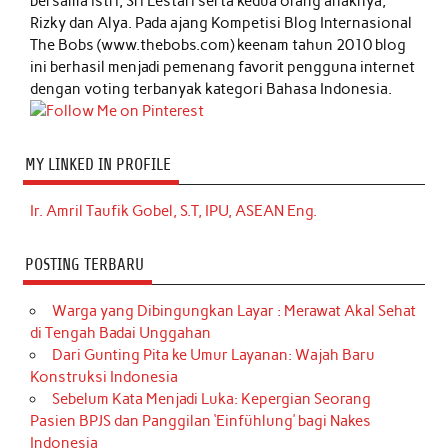
bersama istri, Sri Lestari serta kedua orang anaknya,
Rizky dan Alya. Pada ajang Kompetisi Blog Internasional
The Bobs (www.thebobs.com) keenam tahun 2010 blog
ini berhasil menjadi pemenang favorit pengguna internet
dengan voting terbanyak kategori Bahasa Indonesia.
MY LINKED IN PROFILE
Ir. Amril Taufik Gobel, S.T, IPU, ASEAN Eng.
POSTING TERBARU
Warga yang Dibingungkan Layar : Merawat Akal Sehat
di Tengah Badai Unggahan
Dari Gunting Pita ke Umur Layanan: Wajah Baru
Konstruksi Indonesia
Sebelum Kata Menjadi Luka: Kepergian Seorang
Pasien BPJS dan Panggilan ‘Einfühlung’ bagi Nakes
Indonesia