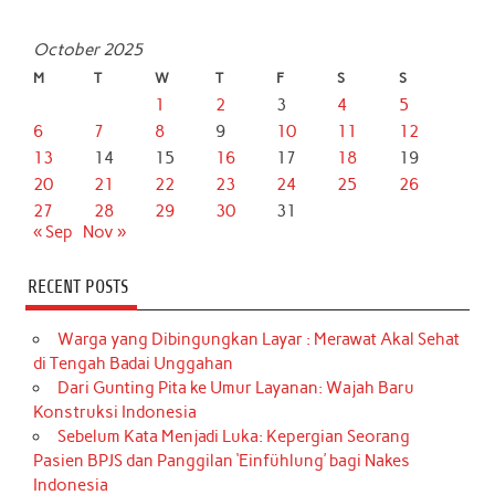
October 2025
M
T
W
T
F
S
S
1
2
3
4
5
6
7
8
9
10
11
12
13
14
15
16
17
18
19
20
21
22
23
24
25
26
27
28
29
30
31
« Sep
Nov »
RECENT POSTS
Warga yang Dibingungkan Layar : Merawat Akal Sehat
di Tengah Badai Unggahan
Dari Gunting Pita ke Umur Layanan: Wajah Baru
Konstruksi Indonesia
Sebelum Kata Menjadi Luka: Kepergian Seorang
Pasien BPJS dan Panggilan ‘Einfühlung’ bagi Nakes
Indonesia