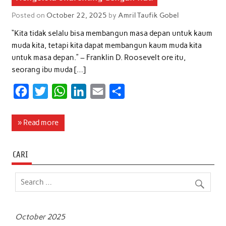
Posted on
October 22, 2025
by
Amril Taufik Gobel
“Kita tidak selalu bisa membangun masa depan untuk kaum
muda kita, tetapi kita dapat membangun kaum muda kita
untuk masa depan.” – Franklin D. Roosevelt ore itu,
seorang ibu muda […]
F
T
W
L
E
S
a
w
h
i
m
h
c
i
a
n
a
a
» Read more
e
t
t
k
i
r
b
t
s
e
l
e
CARI
o
e
A
d
o
r
p
I
k
p
n
October 2025