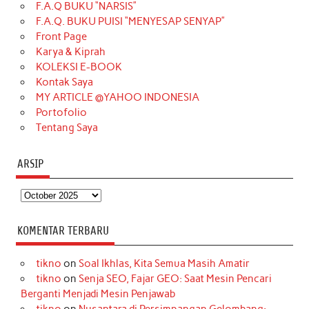
F.A.Q BUKU “NARSIS”
o
g
k
r
d
e
b
F.A.Q. BUKU PUISI “MENYESAP SENYAP”
o
r
e
I
r
e
Front Page
Karya & Kiprah
k
a
s
n
KOLEKSI E-BOOK
m
t
Kontak Saya
MY ARTICLE @YAHOO INDONESIA
Portofolio
Tentang Saya
ARSIP
Arsip
KOMENTAR TERBARU
tikno
on
Soal Ikhlas, Kita Semua Masih Amatir
tikno
on
Senja SEO, Fajar GEO: Saat Mesin Pencari
Berganti Menjadi Mesin Penjawab