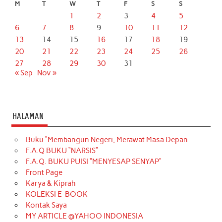
M
T
W
T
F
S
S
1
2
3
4
5
6
7
8
9
10
11
12
13
14
15
16
17
18
19
20
21
22
23
24
25
26
27
28
29
30
31
« Sep
Nov »
HALAMAN
Buku “Membangun Negeri, Merawat Masa Depan
F.A.Q BUKU “NARSIS”
F.A.Q. BUKU PUISI “MENYESAP SENYAP”
Front Page
Karya & Kiprah
KOLEKSI E-BOOK
Kontak Saya
MY ARTICLE @YAHOO INDONESIA