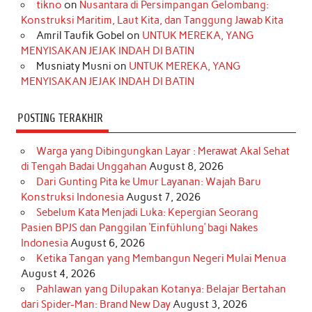
o
r
e
I
r
e
tikno
on
Nusantara di Persimpangan Gelombang:
Konstruksi Maritim, Laut Kita, dan Tanggung Jawab Kita
k
a
s
n
Amril Taufik Gobel
on
UNTUK MEREKA, YANG
m
t
MENYISAKAN JEJAK INDAH DI BATIN
Musniaty Musni
on
UNTUK MEREKA, YANG
MENYISAKAN JEJAK INDAH DI BATIN
POSTING TERAKHIR
Warga yang Dibingungkan Layar : Merawat Akal Sehat
di Tengah Badai Unggahan
August 8, 2026
Dari Gunting Pita ke Umur Layanan: Wajah Baru
Konstruksi Indonesia
August 7, 2026
Sebelum Kata Menjadi Luka: Kepergian Seorang
Pasien BPJS dan Panggilan ‘Einfühlung’ bagi Nakes
Indonesia
August 6, 2026
Ketika Tangan yang Membangun Negeri Mulai Menua
August 4, 2026
Pahlawan yang Dilupakan Kotanya: Belajar Bertahan
dari Spider-Man: Brand New Day
August 3, 2026