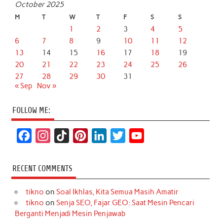
October 2025
M
T
W
T
F
S
S
1
2
3
4
5
6
7
8
9
10
11
12
13
14
15
16
17
18
19
20
21
22
23
24
25
26
27
28
29
30
31
« Sep
Nov »
FOLLOW ME:
F
I
T
P
L
T
Y
a
n
i
i
i
w
o
c
s
k
n
n
i
u
RECENT COMMENTS
e
t
T
t
k
t
T
tikno
on
Soal Ikhlas, Kita Semua Masih Amatir
b
a
o
e
e
t
u
tikno
on
Senja SEO, Fajar GEO: Saat Mesin Pencari
o
g
k
r
d
e
b
Berganti Menjadi Mesin Penjawab