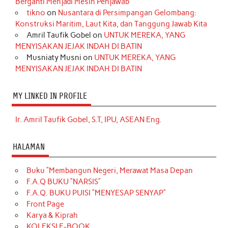
Berganti Menjadi Mesin Penjawab
tikno
on
Nusantara di Persimpangan Gelombang:
Konstruksi Maritim, Laut Kita, dan Tanggung Jawab Kita
Amril Taufik Gobel
on
UNTUK MEREKA, YANG
MENYISAKAN JEJAK INDAH DI BATIN
Musniaty Musni
on
UNTUK MEREKA, YANG
MENYISAKAN JEJAK INDAH DI BATIN
MY LINKED IN PROFILE
Ir. Amril Taufik Gobel, S.T, IPU, ASEAN Eng.
HALAMAN
Buku “Membangun Negeri, Merawat Masa Depan
F.A.Q BUKU “NARSIS”
F.A.Q. BUKU PUISI “MENYESAP SENYAP”
Front Page
Karya & Kiprah
KOLEKSI E-BOOK