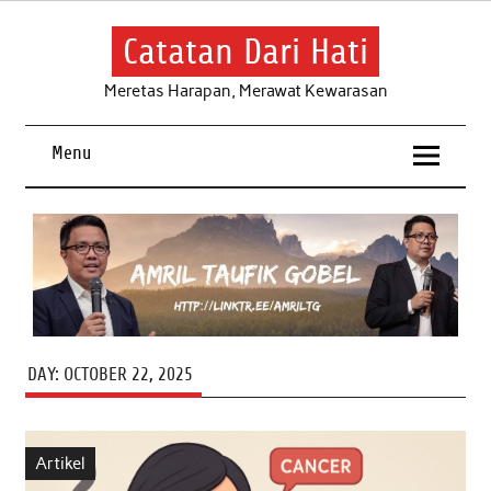
Skip
to
content
Catatan Dari Hati
Meretas Harapan, Merawat Kewarasan
Menu
DAY:
OCTOBER 22, 2025
Artikel