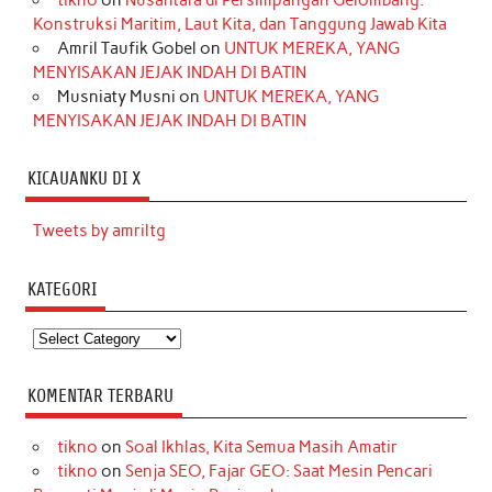
tikno
on
Nusantara di Persimpangan Gelombang:
Konstruksi Maritim, Laut Kita, dan Tanggung Jawab Kita
Amril Taufik Gobel
on
UNTUK MEREKA, YANG
MENYISAKAN JEJAK INDAH DI BATIN
Musniaty Musni
on
UNTUK MEREKA, YANG
MENYISAKAN JEJAK INDAH DI BATIN
KICAUANKU DI X
Tweets by amriltg
KATEGORI
Kategori
KOMENTAR TERBARU
tikno
on
Soal Ikhlas, Kita Semua Masih Amatir
tikno
on
Senja SEO, Fajar GEO: Saat Mesin Pencari