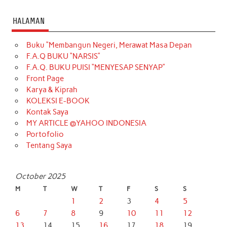
HALAMAN
Buku “Membangun Negeri, Merawat Masa Depan
F.A.Q BUKU “NARSIS”
F.A.Q. BUKU PUISI “MENYESAP SENYAP”
Front Page
Karya & Kiprah
KOLEKSI E-BOOK
Kontak Saya
MY ARTICLE @YAHOO INDONESIA
Portofolio
Tentang Saya
October 2025
M
T
W
T
F
S
S
1
2
3
4
5
6
7
8
9
10
11
12
13
14
15
16
17
18
19