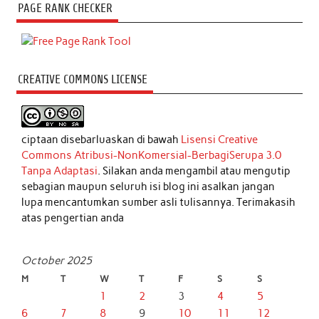
PAGE RANK CHECKER
CREATIVE COMMONS LICENSE
ciptaan disebarluaskan di bawah
Lisensi Creative
Commons Atribusi-NonKomersial-BerbagiSerupa 3.0
Tanpa Adaptasi
. Silakan anda mengambil atau mengutip
sebagian maupun seluruh isi blog ini asalkan jangan
lupa mencantumkan sumber asli tulisannya. Terimakasih
atas pengertian anda
October 2025
M
T
W
T
F
S
S
1
2
3
4
5
6
7
8
9
10
11
12