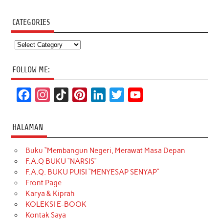
CATEGORIES
Categories
FOLLOW ME:
F
I
T
P
L
T
Y
a
n
i
i
i
w
o
c
s
k
n
n
i
u
HALAMAN
e
t
T
t
k
t
T
Buku “Membangun Negeri, Merawat Masa Depan
b
a
o
e
e
t
u
F.A.Q BUKU “NARSIS”
o
g
k
r
d
e
b
F.A.Q. BUKU PUISI “MENYESAP SENYAP”
o
r
e
I
r
e
Front Page
Karya & Kiprah
k
a
s
n
KOLEKSI E-BOOK
m
t
Kontak Saya