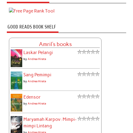
GOOD READS BOOK SHELF
Amril's books
Laskar Pelangi
by
Andrea Hirata
Sang Pemimpi
by
Andrea Hirata
Edensor
by
Andrea Hirata
Maryamah Karpov: Mimpi-
mimpi Lintang
by
Andrea Hirata