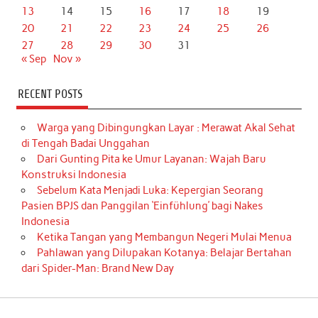
13
14
15
16
17
18
19
20
21
22
23
24
25
26
27
28
29
30
31
« Sep
Nov »
RECENT POSTS
Warga yang Dibingungkan Layar : Merawat Akal Sehat
di Tengah Badai Unggahan
Dari Gunting Pita ke Umur Layanan: Wajah Baru
Konstruksi Indonesia
Sebelum Kata Menjadi Luka: Kepergian Seorang
Pasien BPJS dan Panggilan ‘Einfühlung’ bagi Nakes
Indonesia
Ketika Tangan yang Membangun Negeri Mulai Menua
Pahlawan yang Dilupakan Kotanya: Belajar Bertahan
dari Spider-Man: Brand New Day