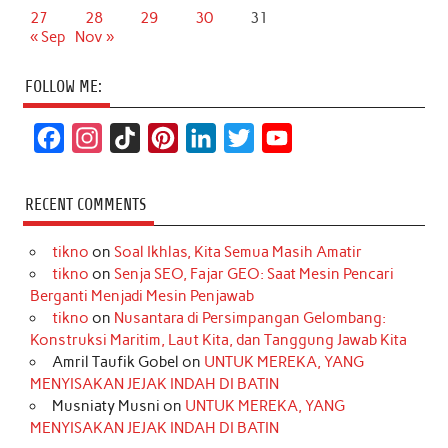
27
28
29
30
31
« Sep
Nov »
FOLLOW ME:
F
I
T
P
L
T
Y
a
n
i
i
i
w
o
c
s
k
n
n
i
u
RECENT COMMENTS
e
t
T
t
k
t
T
tikno
on
Soal Ikhlas, Kita Semua Masih Amatir
b
a
o
e
e
t
u
tikno
on
Senja SEO, Fajar GEO: Saat Mesin Pencari
o
g
k
r
d
e
b
Berganti Menjadi Mesin Penjawab
o
r
e
I
r
e
tikno
on
Nusantara di Persimpangan Gelombang:
Konstruksi Maritim, Laut Kita, dan Tanggung Jawab Kita
k
a
s
n
Amril Taufik Gobel
on
UNTUK MEREKA, YANG
m
t
MENYISAKAN JEJAK INDAH DI BATIN
Musniaty Musni
on
UNTUK MEREKA, YANG
MENYISAKAN JEJAK INDAH DI BATIN